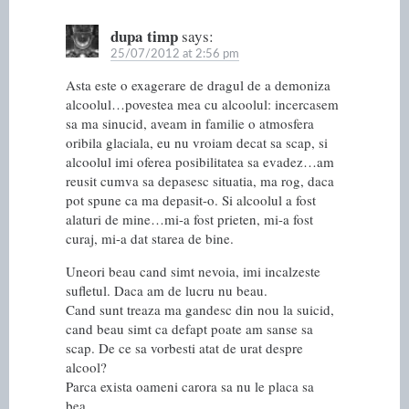
dupa timp
says:
25/07/2012 at 2:56 pm
Asta este o exagerare de dragul de a demoniza
alcoolul…povestea mea cu alcoolul: incercasem
sa ma sinucid, aveam in familie o atmosfera
oribila glaciala, eu nu vroiam decat sa scap, si
alcoolul imi oferea posibilitatea sa evadez…am
reusit cumva sa depasesc situatia, ma rog, daca
pot spune ca ma depasit-o. Si alcoolul a fost
alaturi de mine…mi-a fost prieten, mi-a fost
curaj, mi-a dat starea de bine.
Uneori beau cand simt nevoia, imi incalzeste
sufletul. Daca am de lucru nu beau.
Cand sunt treaza ma gandesc din nou la suicid,
cand beau simt ca defapt poate am sanse sa
scap. De ce sa vorbesti atat de urat despre
alcool?
Parca exista oameni carora sa nu le placa sa
bea…