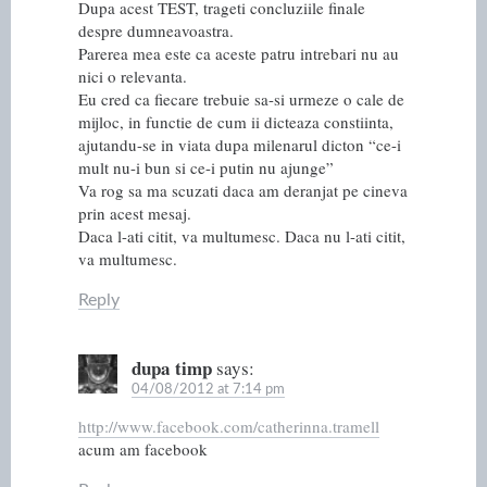
Dupa acest TEST, trageti concluziile finale
despre dumneavoastra.
Parerea mea este ca aceste patru intrebari nu au
nici o relevanta.
Eu cred ca fiecare trebuie sa-si urmeze o cale de
mijloc, in functie de cum ii dicteaza constiinta,
ajutandu-se in viata dupa milenarul dicton “ce-i
mult nu-i bun si ce-i putin nu ajunge”
Va rog sa ma scuzati daca am deranjat pe cineva
prin acest mesaj.
Daca l-ati citit, va multumesc. Daca nu l-ati citit,
va multumesc.
Reply
dupa timp
says:
04/08/2012 at 7:14 pm
http://www.facebook.com/catherinna.tramell
acum am facebook