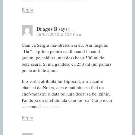
Reply
Dragos B
says:
26/07/2012 at 10:49 am
Cam ca Sergiu ma-ntrebam si eu. Am raspuns
“Da.” la prima pentru ca din cand in cand
(acum, pe caldura, mai des) beau 500 ml de
bere seara. Si ma gandesc ca 250 ml (un pahar)
poate ar fi de ajuns.
E o vorba atribuita lui Hipocrat, am vazut-o
citata si de Noica, cica e mai bine sa faci un
chef-monstru o data pe luna decat sa bei zilnic.
Pai dupa un chef din ala cam tre’ sa ‘Cui p e cui
se scoate.” … … …
Reply