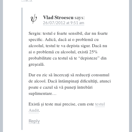
Vlad Stroescu
says:
26/07/2012 at 9:51 am
Sergiu: testul e foarte sensibil, dar nu foarte
specific. Adică, dacă ai o problemă cu
alcoolul, testul te va depista sigur. Dacă nu
ai o problemă cu alcoolul, există 25%
probabilitate ca testul să te “depisteze” din
greșeală.
Dar eu zic să încercați să reduceți consumul
de alcool. Dacă întâmpinați dificultăți, atunci
poate e cazul să vă puneți întrebări
suplimentare…
Există și teste mai precise, cum este
testul
Audit
.
Reply