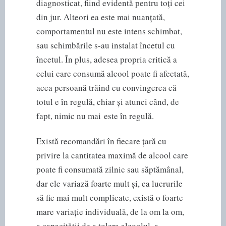
diagnosticat, fiind evidentă pentru toți cei
din jur. Alteori ea este mai nuanțată,
comportamentul nu este intens schimbat,
sau schimbările s-au instalat încetul cu
încetul. În plus, adesea propria critică a
celui care consumă alcool poate fi afectată,
acea persoană trăind cu convingerea că
totul e în regulă, chiar și atunci când, de
fapt, nimic nu mai este în regulă.
Există recomandări în fiecare țară cu
privire la cantitatea maximă de alcool care
poate fi consumată zilnic sau săptămânal,
dar ele variază foarte mult și, ca lucrurile
să fie mai mult complicate, există o foarte
mare variație individuală, de la om la om,
a capacității de a tolera alcoolul, a