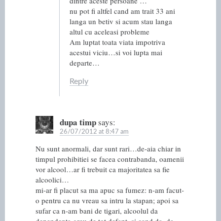
dintre aceste persoane …
nu pot fi altfel cand am trait 33 ani
langa un betiv si acum stau langa
altul cu aceleasi probleme
Am luptat toata viata impotriva
acestui viciu…si voi lupta mai
departe…
Reply
dupa timp
says:
26/07/2012 at 8:47 am
Nu sunt anormali, dar sunt rari…de-aia chiar in
timpul prohibitiei se facea contrabanda, oamenii
vor alcool…ar fi trebuit ca majoritatea sa fie
alcoolici…
mi-ar fi placut sa ma apuc sa fumez: n-am facut-
o pentru ca nu vreau sa intru la stapan; apoi sa
sufar ca n-am bani de tigari, alcoolul da