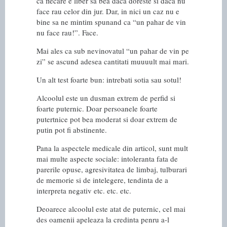
ca fiecare e liber sa bea daca doreste si daca nu
face rau celor din jur. Dar, in nici un caz nu e
bine sa ne mintim spunand ca “un pahar de vin
nu face rau!”. Face.
Mai ales ca sub nevinovatul “un pahar de vin pe
zi” se ascund adesea cantitati muuuult mai mari.
Un alt test foarte bun: intrebati sotia sau sotul!
Alcoolul este un dusman extrem de perfid si
foarte puternic. Doar persoanele foarte
putertnice pot bea moderat si doar extrem de
putin pot fi abstinente.
Pana la aspectele medicale din articol, sunt mult
mai multe aspecte sociale: intoleranta fata de
parerile opuse, agresivitatea de limbaj, tulburari
de memorie si de intelegere, tendinta de a
interpreta negativ etc. etc. etc.
Deoarece alcoolul este atat de puternic, cel mai
des oamenii apeleaza la credinta penru a-l