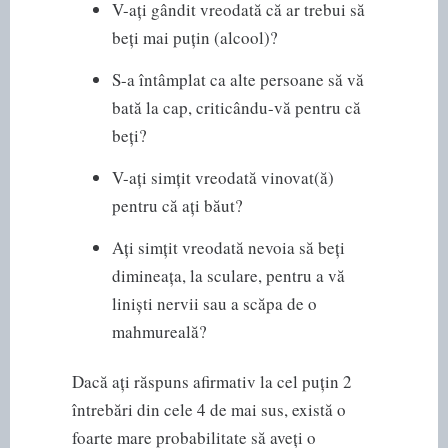
V-ați gândit vreodată că ar trebui să
beți mai puțin (alcool)?
S-a întâmplat ca alte persoane să vă
bată la cap, criticându-vă pentru că
beți?
V-ați simțit vreodată vinovat(ă)
pentru că ați băut?
Ați simțit vreodată nevoia să beți
dimineața, la sculare, pentru a vă
liniști nervii sau a scăpa de o
mahmureală?
Dacă ați răspuns afirmativ la cel puțin 2
întrebări din cele 4 de mai sus, există o
foarte mare probabilitate să aveți o