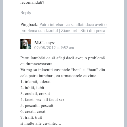
recomandati?
Reply
Pingback:
Patru intrebari ca sa aflati daca aveti o
problema cu alcoolul | Ziare net - Stiri din presa
M.C.
says:
02/08/2012 at 9:52 am
Patru întrebări ca să aflați dacă aveți o problemă
cu dumneavoastra
Va rog sa inlocuiti cuvintele “beti” si “baut” din
cele patru intrebari, cu urmatoarele cuvinte:
1. tolerati, tolerat
2. iubiti, iubit
3. credeti, crezut
4. faceti sex, ati facut sex
5. pescuiti, pescuit
6. creati, creat
7. traiti, trait
si multe alte cuvinte….