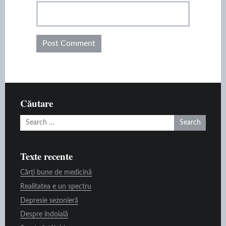
Căutare
Search
for:
Texte recente
Cărți bune de medicină
Realitatea e un spectru
Depresie sezonieră
Despre îndoială