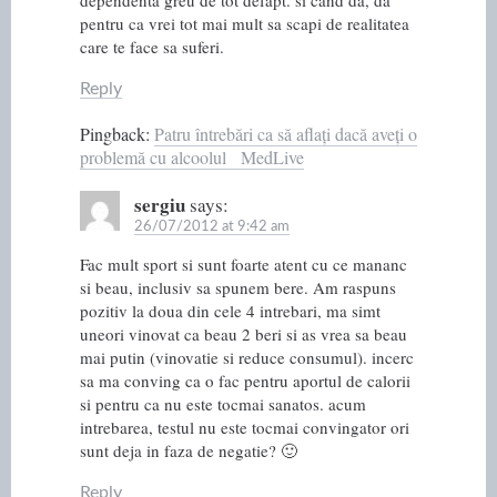
dependenta greu de tot defapt. si cand da, da
pentru ca vrei tot mai mult sa scapi de realitatea
care te face sa suferi.
Reply
Pingback:
Patru întrebări ca să aflați dacă aveți o
problemă cu alcoolul MedLive
sergiu
says:
26/07/2012 at 9:42 am
Fac mult sport si sunt foarte atent cu ce mananc
si beau, inclusiv sa spunem bere. Am raspuns
pozitiv la doua din cele 4 intrebari, ma simt
uneori vinovat ca beau 2 beri si as vrea sa beau
mai putin (vinovatie si reduce consumul). incerc
sa ma conving ca o fac pentru aportul de calorii
si pentru ca nu este tocmai sanatos. acum
intrebarea, testul nu este tocmai convingator ori
sunt deja in faza de negatie? 🙂
Reply