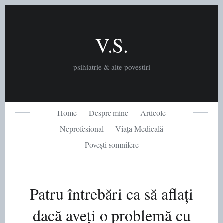
Skip
to
content
V.S.
psihiatrie & alte povestiri
Home
Despre mine
Articole
Neprofesional
Viața Medicală
Povești somnifere
Patru întrebări ca să aflați
dacă aveți o problemă cu