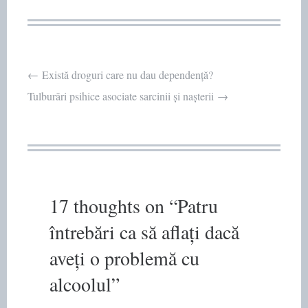
Post
←
Există droguri care nu dau dependență?
Tulburări psihice asociate sarcinii și nașterii
→
navigation
17 thoughts on “
Patru
întrebări ca să aflați dacă
aveți o problemă cu
alcoolul
”