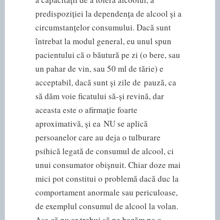
predispoziției la dependența de alcool și a
circumstanțelor consumului. Dacă sunt
întrebat la modul general, eu unul spun
pacientului că o băutură pe zi (o bere, sau
un pahar de vin, sau 50 ml de tărie) e
acceptabil, dacă sunt și zile de pauză, ca
să dăm voie ficatului să-și revină, dar
aceasta este o afirmație foarte
aproximativă, și ea NU se aplică
persoanelor care au deja o tulburare
psihică legată de consumul de alcool, ci
unui consumator obișnuit. Chiar doze mai
mici pot constitui o problemă dacă duc la
comportament anormale sau periculoase,
de exemplul consumul de alcool la volan.
Așa că nu ar trebui să ne bazăm pe o