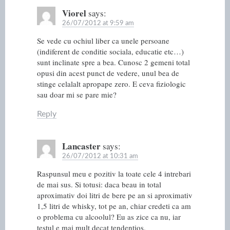
Viorel
says:
26/07/2012 at 9:59 am
Se vede cu ochiul liber ca unele persoane
(indiferent de conditie sociala, educatie etc…)
sunt inclinate spre a bea. Cunosc 2 gemeni total
opusi din acest punct de vedere, unul bea de
stinge celalalt apropape zero. E ceva fiziologic
sau doar mi se pare mie?
Reply
Lancaster
says:
26/07/2012 at 10:31 am
Raspunsul meu e pozitiv la toate cele 4 intrebari
de mai sus. Si totusi: daca beau in total
aproximativ doi litri de bere pe an si aproximativ
1,5 litri de whisky, tot pe an, chiar credeti ca am
o problema cu alcoolul? Eu as zice ca nu, iar
testul e mai mult decat tendentios.