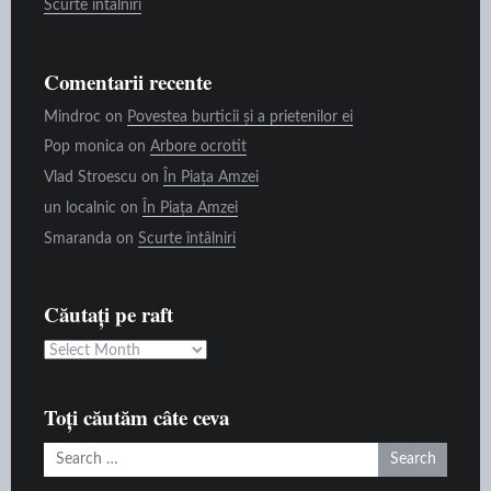
Scurte întâlniri
Comentarii recente
Mindroc
on
Povestea burticii și a prietenilor ei
Pop monica
on
Arbore ocrotit
Vlad Stroescu
on
În Piața Amzei
un localnic
on
În Piața Amzei
Smaranda
on
Scurte întâlniri
Căutați pe raft
Căutați
pe
raft
Toți căutăm câte ceva
Search
for: