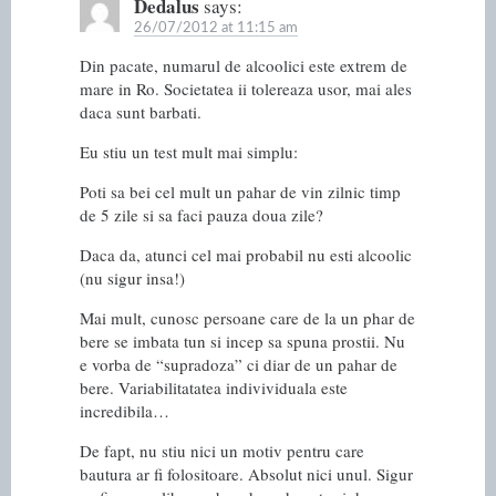
Dedalus
says:
26/07/2012 at 11:15 am
Din pacate, numarul de alcoolici este extrem de
mare in Ro. Societatea ii tolereaza usor, mai ales
daca sunt barbati.
Eu stiu un test mult mai simplu:
Poti sa bei cel mult un pahar de vin zilnic timp
de 5 zile si sa faci pauza doua zile?
Daca da, atunci cel mai probabil nu esti alcoolic
(nu sigur insa!)
Mai mult, cunosc persoane care de la un phar de
bere se imbata tun si incep sa spuna prostii. Nu
e vorba de “supradoza” ci diar de un pahar de
bere. Variabilitatatea indivividuala este
incredibila…
De fapt, nu stiu nici un motiv pentru care
bautura ar fi folositoare. Absolut nici unul. Sigur