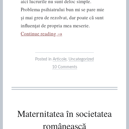
aici lucrurile nu sunt deloc simple.
Problema psihiatrului bun mi se pare mie
și mai greu de rezolvat, dar poate că sunt
influențat de propria mea meserie.
“Cum
Continue reading
→
știm
că
un
Posted in
Articole
,
Uncategorized
medic
10 Comments
e
bun?”
Maternitatea în societatea
românească