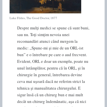
Luke Fildes, The Good Doctor, 1877
Despre mulți medici se spune că sunt buni,
sau nu. Toți simțim nevoia unei
recomandări atunci când mergem la
medic: „Spune-mi și mie de un ORL-ist
bun” e o întrebare pe care o aud frecvent.
Evident, ORL e doar un exemplu, poate nu
unul întâmplător, pentru că în ORL, și în
chirurgie în general, întrebarea devine
ceva mai ușoară dacă ne referim strict la
tehnica și manualitatea chirurgului. E
sigur însă că un chirurg bun e mai mult
decât un chirurg îndemânatic, așa că nici