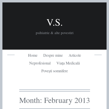
Skip
to
content
V.S.
psihiatrie & alte povestiri
Home
Despre mine
Articole
Neprofesional
Viața Medicală
Povești somnifere
Month:
February 2013