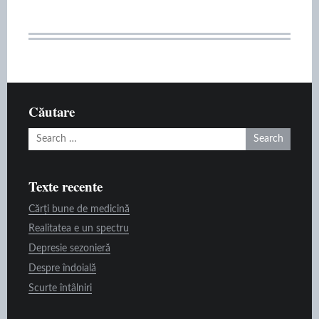
Căutare
Search
for:
Texte recente
Cărți bune de medicină
Realitatea e un spectru
Depresie sezonieră
Despre îndoială
Scurte întâlniri