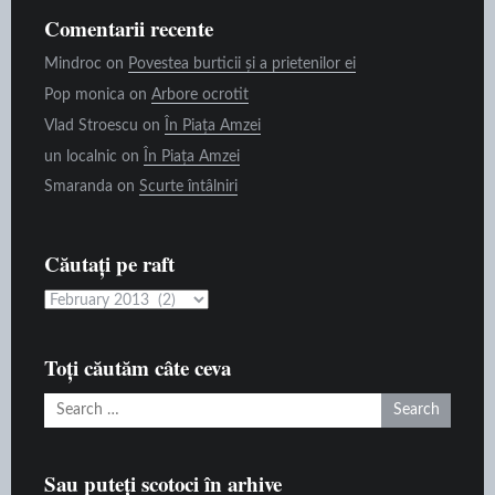
Comentarii recente
Mindroc
on
Povestea burticii și a prietenilor ei
Pop monica
on
Arbore ocrotit
Vlad Stroescu
on
În Piața Amzei
un localnic
on
În Piața Amzei
Smaranda
on
Scurte întâlniri
Căutați pe raft
Căutați
pe
raft
Toți căutăm câte ceva
Search
for:
Sau puteți scotoci în arhive