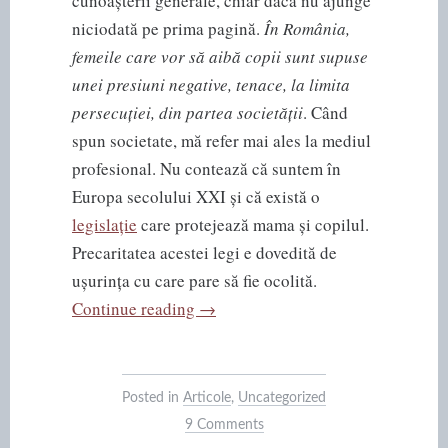
cunoașterii generale, chiar dacă nu ajunge
niciodată pe prima pagină.
În România,
femeile care vor să aibă copii sunt supuse
unei presiuni negative, tenace, la limita
persecuției, din partea societății
. Când
spun societate, mă refer mai ales la mediul
profesional. Nu contează că suntem în
Europa secolului XXI și că există o
legislație
care protejează mama și copilul.
Precaritatea acestei legi e dovedită de
ușurința cu care pare să fie ocolită.
“Maternitatea
Continue reading
→
în
societatea
românească”
Posted in
Articole
,
Uncategorized
9 Comments