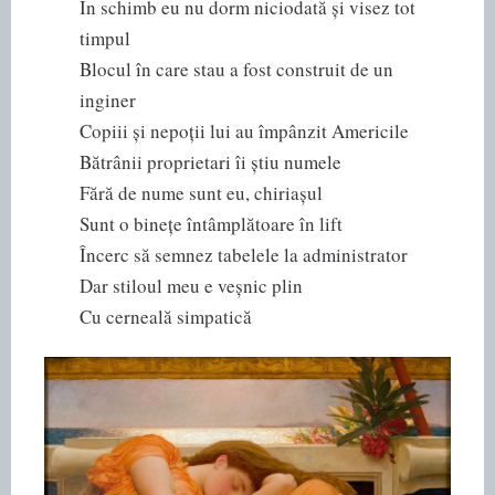
În schimb eu nu dorm niciodată și visez tot
timpul
Blocul în care stau a fost construit de un
inginer
Copiii și nepoții lui au împânzit Americile
Bătrânii proprietari îi știu numele
Fără de nume sunt eu, chiriașul
Sunt o binețe întâmplătoare în lift
Încerc să semnez tabelele la administrator
Dar stiloul meu e veșnic plin
Cu cerneală simpatică