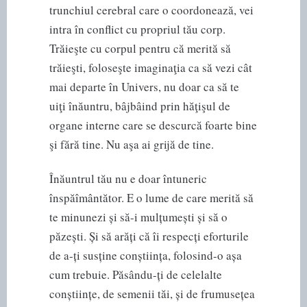
trunchiul cerebral care o coordonează, vei
intra în conflict cu propriul tău corp.
Trăieşte cu corpul pentru că merită să
trăieşti, foloseşte imaginaţia ca să vezi cât
mai departe în Univers, nu doar ca să te
uiţi înăuntru, bâjbâind prin hăţişul de
organe interne care se descurcă foarte bine
şi fără tine. Nu aşa ai grijă de tine.
Înăuntrul tău nu e doar întuneric
înspăîmântător. E o lume de care merită să
te minunezi și să-i mulțumești și să o
păzești. Și să arăți că îi respecți eforturile
de a-ți susține conștiința, folosind-o așa
cum trebuie. Păsându-ți de celelalte
conștiințe, de semenii tăi, și de frumusețea