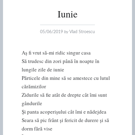
Iunie
05/06/2019
by
Vlad Stroescu
Aș fi vrut să-mi ridic singur casa
Să trudesc din zori până în noapte în
lungile zile de iunie
Părticele din mine să se amestece cu lutul
cărămizilor
Zidurile să fie atât de drepte cât îmi sunt
gândurile
Și panta acoperișului cât îmi e nădejdea
Seara să pic frânt și fericit de durere și să
dorm fără vise