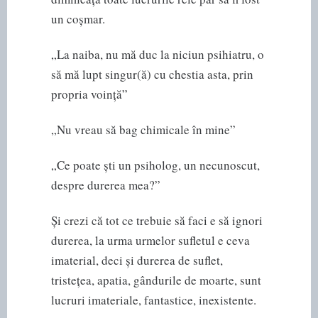
un coșmar.
„La naiba, nu mă duc la niciun psihiatru, o
să mă lupt singur(ă) cu chestia asta, prin
propria voință”
„Nu vreau să bag chimicale în mine”
„Ce poate ști un psiholog, un necunoscut,
despre durerea mea?”
Și crezi că tot ce trebuie să faci e să ignori
durerea, la urma urmelor sufletul e ceva
imaterial, deci și durerea de suflet,
tristețea, apatia, gândurile de moarte, sunt
lucruri imateriale, fantastice, inexistente.