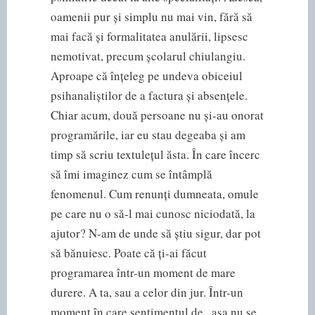
oamenii pur și simplu nu mai vin, fără să
mai facă și formalitatea anulării, lipsesc
nemotivat, precum școlarul chiulangiu.
Aproape că înțeleg pe undeva obiceiul
psihanaliștilor de a factura și absențele.
Chiar acum, două persoane nu și-au onorat
programările, iar eu stau degeaba și am
timp să scriu textulețul ăsta. În care încerc
să îmi imaginez cum se întâmplă
fenomenul. Cum renunți dumneata, omule
pe care nu o să-l mai cunosc niciodată, la
ajutor? N-am de unde să știu sigur, dar pot
să bănuiesc. Poate că ți-ai făcut
programarea într-un moment de mare
durere. A ta, sau a celor din jur. Într-un
moment în care sentimentul de „așa nu se