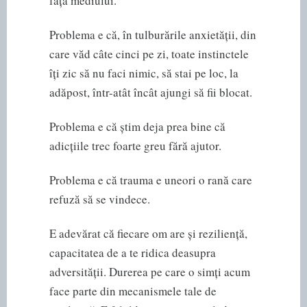
față mediului.
Problema e că, în tulburările anxietății, din
care văd câte cinci pe zi, toate instinctele
îți zic să nu faci nimic, să stai pe loc, la
adăpost, într-atât încât ajungi să fii blocat.
Problema e că știm deja prea bine că
adicțiile trec foarte greu fără ajutor.
Problema e că trauma e uneori o rană care
refuză să se vindece.
E adevărat că fiecare om are și reziliență,
capacitatea de a te ridica deasupra
adversității. Durerea pe care o simți acum
face parte din mecanismele tale de