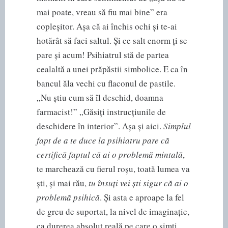
mai poate, vreau să fiu mai bine” era
copleșitor. Așa că ai închis ochi și te-ai
hotărât să faci saltul. Și ce salt enorm ți se
pare și acum! Psihiatrul stă de partea
cealaltă a unei prăpăstii simbolice. E ca în
bancul ăla vechi cu flaconul de pastile.
„Nu știu cum să îl deschid, doamna
farmacist!” „Găsiți instrucțiunile de
deschidere în interior”. Așa și aici.
Simplul
fapt de a te duce la psihiatru pare că
certifică faptul că ai o problemă mintală
,
te marchează cu fierul roșu, toată lumea va
ști, și mai rău,
tu însuți vei ști sigur că ai o
problemă psihică
. Și asta e aproape la fel
de greu de suportat, la nivel de imaginație,
ca durerea absolut reală pe care o simți