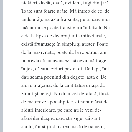
nicăieri, decât, dacă, evident, fugi din țară.
Toate sunt foarte urâte. Mă întreb de ce, de
unde urâțenia asta frapantă, pură, care nici
măcar nu se poate transfigura în kitsch. Nu
e de la lipsa de decorațiuni arhitecturale,
există frumusețe în simplu și auster. Poate
de la masivitate, poate de la repetiție: am
impresia că nu avansez, că ceva mă trage
în jos, că sunt ziduri peste tot. De fapt, îmi
dau seama pocnind din degete, asta e. De
aici e urâțenia: de la cantitatea uriașă de
ziduri și pereți. Nu doar cei de-afară, iluzia
de metereze apocaliptice, ci nenumăratele
ziduri interioare, pe care nu le vezi de-
afară dar despre care știi sigur că sunt
acolo, împărțind marea masă de oameni,