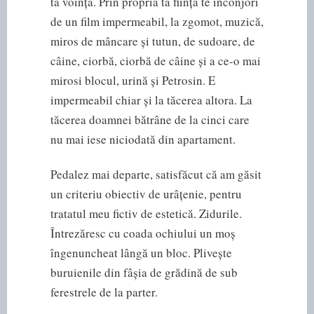
ta voință. Prin propria ta ființă te înconjori
de un film impermeabil, la zgomot, muzică,
miros de mâncare și tutun, de sudoare, de
câine, ciorbă, ciorbă de câine și a ce-o mai
mirosi blocul, urină și Petrosin. E
impermeabil chiar și la tăcerea altora. La
tăcerea doamnei bătrâne de la cinci care
nu mai iese niciodată din apartament.
Pedalez mai departe, satisfăcut că am găsit
un criteriu obiectiv de urâțenie, pentru
tratatul meu fictiv de estetică. Zidurile.
Întrezăresc cu coada ochiului un moș
îngenuncheat lângă un bloc. Plivește
buruienile din fâșia de grădină de sub
ferestrele de la parter.