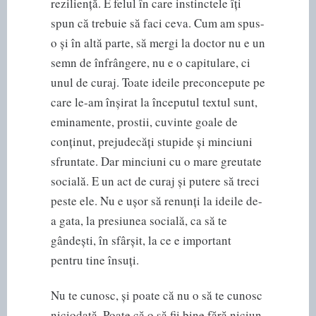
reziliență. E felul în care instinctele îți
spun că trebuie să faci ceva. Cum am spus-
o și în altă parte, să mergi la doctor nu e un
semn de înfrângere, nu e o capitulare, ci
unul de curaj. Toate ideile preconcepute pe
care le-am înșirat la începutul textul sunt,
eminamente, prostii, cuvinte goale de
conținut, prejudecăți stupide și minciuni
sfruntate. Dar minciuni cu o mare greutate
socială. E un act de curaj și putere să treci
peste ele. Nu e ușor să renunți la ideile de-
a gata, la presiunea socială, ca să te
gândești, în sfârșit, la ce e important
pentru tine însuți.
Nu te cunosc, și poate că nu o să te cunosc
niciodată. Poate că o să fii bine fără niciun