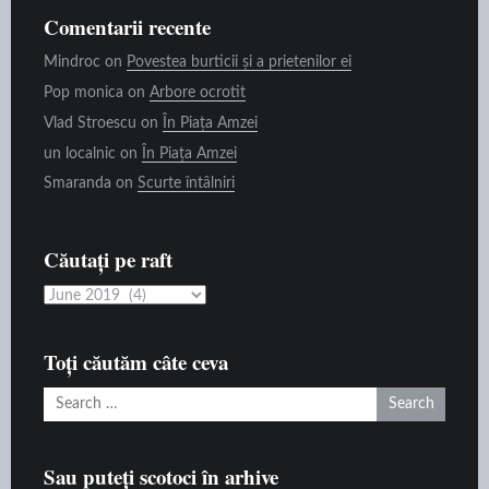
Comentarii recente
Mindroc
on
Povestea burticii și a prietenilor ei
Pop monica
on
Arbore ocrotit
Vlad Stroescu
on
În Piața Amzei
un localnic
on
În Piața Amzei
Smaranda
on
Scurte întâlniri
Căutați pe raft
Căutați
pe
raft
Toți căutăm câte ceva
Search
for:
Sau puteți scotoci în arhive