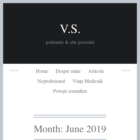
Skip
to
content
V.S.
psihiatrie & alte povestiri
Home
Despre mine
Articole
Neprofesional
Viața Medicală
Povești somnifere
Month:
June 2019