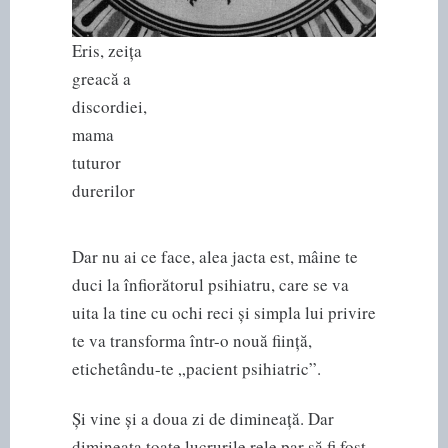
Eris, zeița
greacă a
discordiei,
mama
tuturor
durerilor
Dar nu ai ce face, alea jacta est, mâine te
duci la înfiorătorul psihiatru, care se va
uita la tine cu ochi reci și simpla lui privire
te va transforma într-o nouă ființă,
etichetându-te „pacient psihiatric”.
Și vine și a doua zi de dimineață. Dar
dimineața toate lucrurile rele par să fi fost