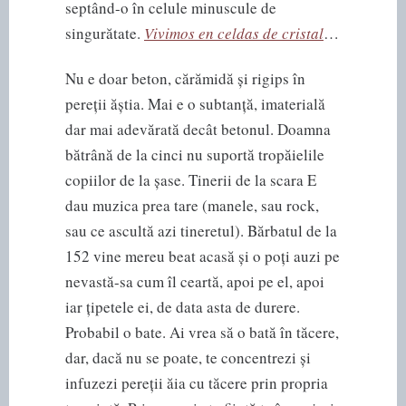
septând-o în celule minuscule de
singurătate.
Vivimos en celdas de cristal
…
Nu e doar beton, cărămidă și rigips în
pereții ăștia. Mai e o subtanță, imaterială
dar mai adevărată decât betonul. Doamna
bătrână de la cinci nu suportă tropăielile
copiilor de la șase. Tinerii de la scara E
dau muzica prea tare (manele, sau rock,
sau ce ascultă azi tineretul). Bărbatul de la
152 vine mereu beat acasă și o poți auzi pe
nevastă-sa cum îl ceartă, apoi pe el, apoi
iar țipetele ei, de data asta de durere.
Probabil o bate. Ai vrea să o bată în tăcere,
dar, dacă nu se poate, te concentrezi și
infuzezi pereții ăia cu tăcere prin propria