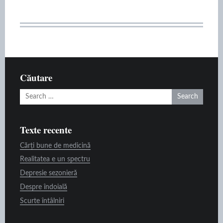
Căutare
Search
for:
Texte recente
Cărți bune de medicină
Realitatea e un spectru
Depresie sezonieră
Despre îndoială
Scurte întâlniri