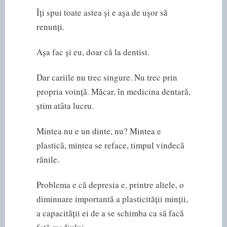
Îți spui toate astea și e așa de ușor să
renunți.
Așa fac și eu, doar că la dentist.
Dar cariile nu trec singure. Nu trec prin
propria voință. Măcar, în medicina dentară,
știm atâta lucru.
Mintea nu e un dinte, nu? Mintea e
plastică, mintea se reface, timpul vindecă
rănile.
Problema e că depresia e, printre altele, o
diminuare importantă a plasticității minții,
a capacității ei de a se schimba ca să facă