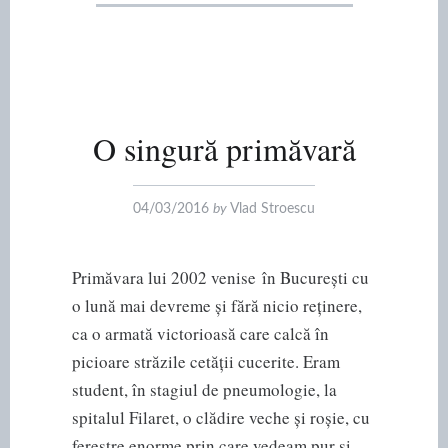
O singură primăvară
04/03/2016
by
Vlad Stroescu
Primăvara lui 2002 venise în București cu
o lună mai devreme și fără nicio reținere,
ca o armată victorioasă care calcă în
picioare străzile cetății cucerite. Eram
student, în stagiul de pneumologie, la
spitalul Filaret, o clădire veche și roșie, cu
ferestre enorme prin care vedeam pur și