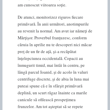
am cunoscut viitoarea soție.
De atunci, monitorizez riguros fiecare
primăvară. În anii următori, anotimpurile
au revenit la normal. Am avut iar nămeți de
Mărțișor. Proverbul franțuzesc, conform
căruia în aprilie nu te descoperi nici măcar
preț de un fir de ață, și-a recăpătat
înțelepciunea occidentală. Copacii au
înmugurit timid, mai întâi în centru, pe
lângă parcul Ioanid, și de acolo în valuri
centrifuge discrete, și de abia în luna mai
puteai spune că e în sfârșit primăvară
deplină, un scurt răgaz înainte ca marile
canicule să ofilească prospețimea
frunzelor. Am tot așteptat să se repete