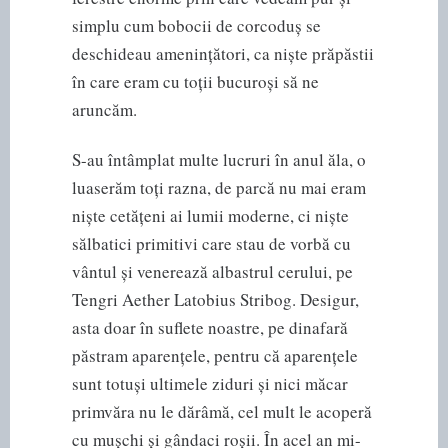
simplu cum bobocii de corcoduș se
deschideau amenințători, ca niște prăpăstii
în care eram cu toții bucuroși să ne
aruncăm.
S-au întâmplat multe lucruri în anul ăla, o
luaserăm toți razna, de parcă nu mai eram
niște cetățeni ai lumii moderne, ci niște
sălbatici primitivi care stau de vorbă cu
vântul și venerează albastrul cerului, pe
Tengri Aether Latobius Stribog. Desigur,
asta doar în suflete noastre, pe dinafară
păstram aparențele, pentru că aparențele
sunt totuși ultimele ziduri și nici măcar
primvăra nu le dărâmă, cel mult le acoperă
cu mușchi și gândaci roșii. În acel an mi-