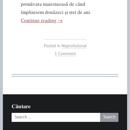
primăvara maiestuoasă de când
împlinisem douăzeci și trei de ani.
“O
Continue reading
→
singură
primăvară”
Posted in
Neprofesional
1 Comment
Căutare
Search
for: