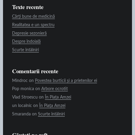
Texte recente
Cărți bune de medicină
Realitatea e un spectru
Depresie sezonieră
Despre îndoială
Scurte întâlniri
Comentarii recente
Mindroc
on
Povestea burticii și a prietenilor ei
Pop monica
on
Arbore ocrotit
Vlad Stroescu
on
În Piața Amzei
un localnic
on
În Piața Amzei
Smaranda
on
Scurte întâlniri
Căutați pe raft