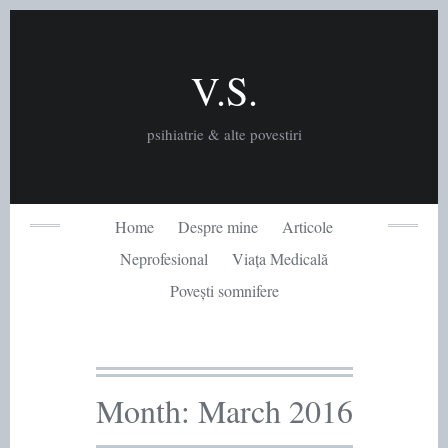
Skip
to
content
V.S.
psihiatrie & alte povestiri
Home
Despre mine
Articole
Neprofesional
Viața Medicală
Povești somnifere
Month:
March 2016