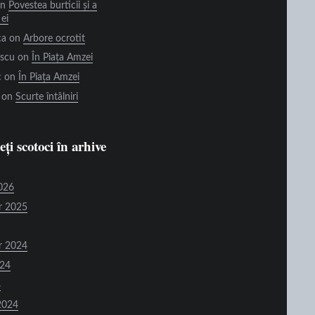
n
Povestea burticii și a
 ei
ca
on
Arbore ocrotit
escu
on
În Piața Amzei
c
on
În Piața Amzei
on
Scurte întâlniri
ți scotoci în arhive
026
r 2025
r 2024
024
4
2024