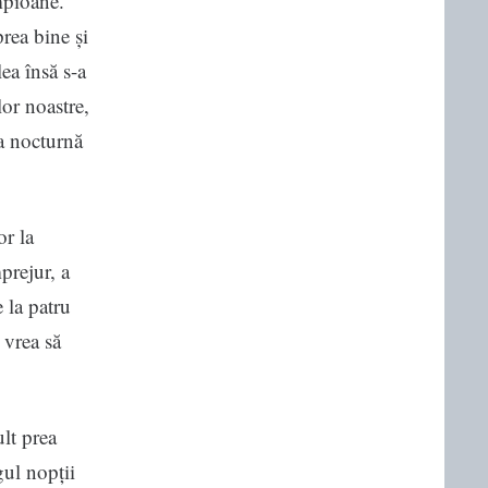
mpioane.
rea bine și
ea însă s-a
lor noastre,
za nocturnă
r la
prejur, a
 la patru
 vrea să
lt prea
gul nopții