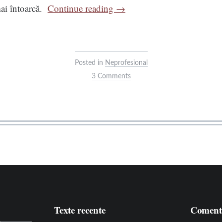
“Lampionul”
mai întoarcă.
Continue reading
→
Posted in
Neprofesional
3 Comments
Texte recente
Comenta