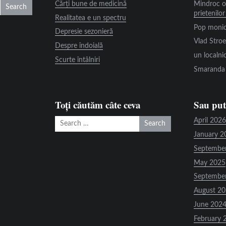
Cărți bune de medicină
Mindroc
o
prietenilor
Realitatea e un spectru
Pop moni
Depresie sezonieră
Vlad Stro
Despre îndoială
un localni
Scurte întâlniri
Smaranda
Toți căutăm câte ceva
Sau pute
Search
April 2026
for:
January 2
Septembe
May 2025
Septembe
August 2
June 202
February 