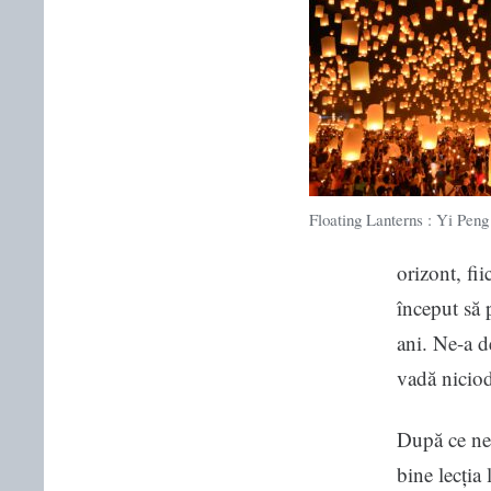
Floating Lanterns : Yi Peng
orizont, fi
început să 
ani. Ne-a d
vadă niciod
După ce ne-
bine lecția