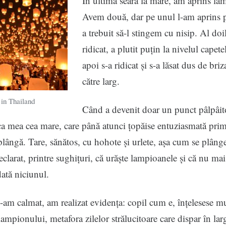
În ultima seară la mare, am aprins la
Avem două, dar pe unul l-am aprins p
a trebuit să-l stingem cu nisip. Al doil
ridicat, a plutit puțin la nivelul capete
apoi s-a ridicat și s-a lăsat dus de bri
către larg.
 in Thailand
Când a devenit doar un punct pâlpâito
ica mea cea mare, care până atunci țopăise entuziasmată prim
plângă. Tare, sănătos, cu hohote și urlete, așa cum se plânge
eclarat, printre sughițuri, că urăște lampioanele și că nu mai
ată niciunul.
am calmat, am realizat evidența: copil cum e, înțelesese mu
 lampionului, metafora zilelor strălucitoare care dispar în lar