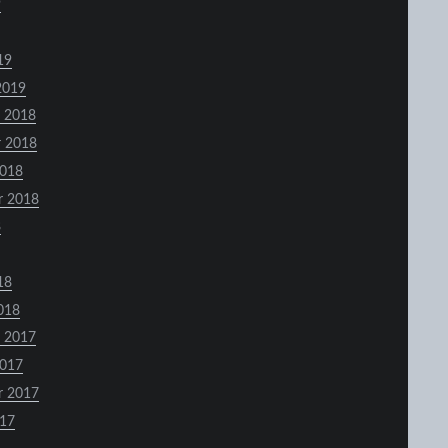
9
19
2019
 2018
 2018
2018
r 2018
8
18
018
 2017
2017
r 2017
017