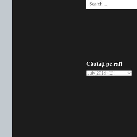
Search
for:
Căutați pe raft
Căutați
pe
raft