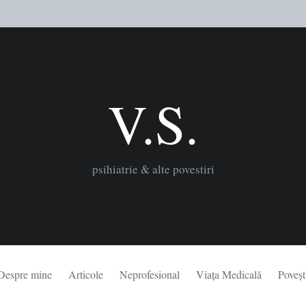
V.S.
psihiatrie & alte povestiri
Despre mine
Articole
Neprofesional
Viața Medicală
Poveșt