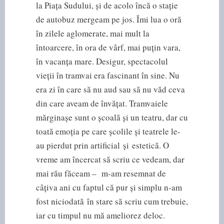
la Piața Sudului, și de acolo încă o stație
de autobuz mergeam pe jos. Îmi lua o oră
în zilele aglomerate, mai mult la
întoarcere, în ora de vârf, mai puțin vara,
în vacanța mare. Desigur, spectacolul
vieții în tramvai era fascinant în sine. Nu
era zi în care să nu aud sau să nu văd ceva
din care aveam de învățat. Tramvaiele
mărginașe sunt o școală și un teatru, dar cu
toată emoția pe care școlile și teatrele le-
au pierdut prin artificial și estetică. O
vreme am încercat să scriu ce vedeam, dar
mai rău făceam – m-am resemnat de
câțiva ani cu faptul că pur și simplu n-am
fost niciodată în stare să scriu cum trebuie,
iar cu timpul nu mă ameliorez deloc.