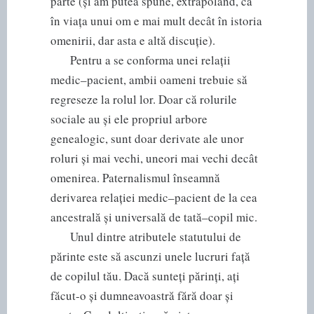
parte (și am putea spune, extrapolând, că
în viața unui om e mai mult decât în istoria
omenirii, dar asta e altă discuție).
Pentru a se conforma unei relații
medic–pacient, ambii oameni trebuie să
regreseze la rolul lor. Doar că rolurile
sociale au și ele propriul arbore
genealogic, sunt doar derivate ale unor
roluri și mai vechi, uneori mai vechi decât
omenirea. Paternalismul înseamnă
derivarea relației medic–pacient de la cea
ancestrală și universală de tată–copil mic.
Unul dintre atributele statutului de
părinte este să ascunzi unele lucruri față
de copilul tău. Dacă sunteți părinți, ați
făcut-o și dumneavoastră fără doar și