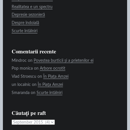
Realitatea e un spectru
Depresie sezonieră
Despre îndoială
Scurte întâlniri
Comentarii recente
Mindroc
on
Povestea burticii și a prietenilor ei
Pop monica
on
Arbore ocrotit
Vlad Stroescu
on
În Piața Amzei
un localnic
on
În Piața Amzei
Smaranda
on
Scurte întâlniri
Căutați pe raft
Căutați
pe