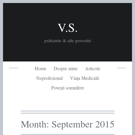
Skip
to
content
V.S.
psihiatrie & alte povestiri
Home
Despre mine
Articole
Neprofesional
Viața Medicală
Povești somnifere
Month:
September 2015