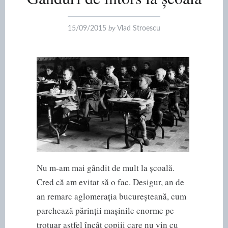
15/09/2015
by
Vlad Stroescu
Nu m-am mai gândit de mult la școală.
Cred că am evitat să o fac. Desigur, an de
an remarc aglomerația bucureșteană, cum
parchează părinții mașinile enorme pe
trotuar astfel încât copiii care nu vin cu