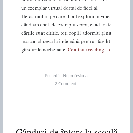
un exemplar virtual destul de fidel al
Herăstrăului, pe care îl pot explora în voie
când am chef, de exemplu seara, când toate
cărțile sunt cititie, toți copiii adormiți și nu
mai am altceva la îndemână pentru stăvilit
“Președintel
gândurile nechemate.
Continue reading
→
parcului
Herăstrău”
Posted in
Neprofesional
3 Comments
Gânduri de întors la școală