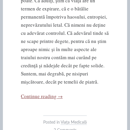
poate. Ca adulți, știm că viața are un
termen de expirare, că e o bătălie
permanentă împotriva haosului, entropiei,
neprevăzutului letal. Că nimeni nu deține
cu adevărat controlul. Că adevărul tinde să
ne scape printre degete, pentru că nu știm
aproape nimic și în multe aspecte ale
traiului nostru contăm mai curând pe
credință și nădejde decât pe fapte solide.
Suntem, mai degrabă, pe nisipuri
mișcătoare, decât pe temelii de piatră.
“Societatea
Continue reading
→
adolescentă”
Posted in
Viața Medicală