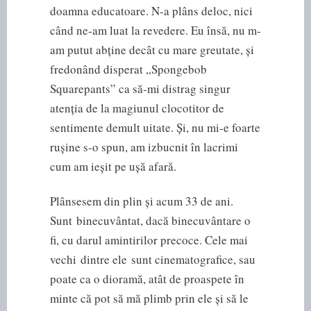
doamna educatoare. N-a plâns deloc, nici
când ne-am luat la revedere. Eu însă, nu m-
am putut abține decât cu mare greutate, și
fredonând disperat „Spongebob
Squarepants” ca să-mi distrag singur
atenția de la magiunul clocotitor de
sentimente demult uitate. Și, nu mi-e foarte
rușine s-o spun, am izbucnit în lacrimi
cum am ieșit pe ușă afară.
Plânsesem din plin și acum 33 de ani.
Sunt binecuvântat, dacă binecuvântare o
fi, cu darul amintirilor precoce. Cele mai
vechi dintre ele sunt cinematografice, sau
poate ca o dioramă, atât de proaspete în
minte că pot să mă plimb prin ele și să le