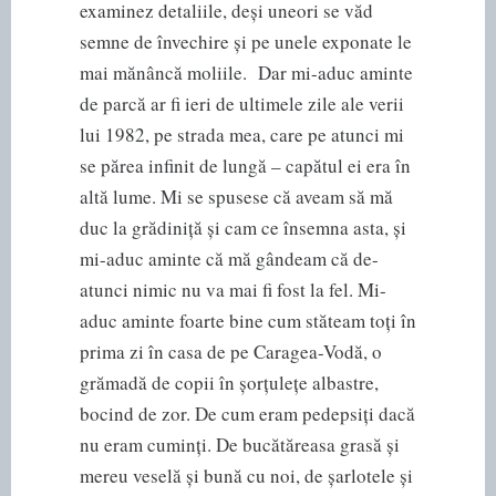
examinez detaliile, deși uneori se văd
semne de învechire și pe unele exponate le
mai mănâncă moliile. Dar mi-aduc aminte
de parcă ar fi ieri de ultimele zile ale verii
lui 1982, pe strada mea, care pe atunci mi
se părea infinit de lungă – capătul ei era în
altă lume. Mi se spusese că aveam să mă
duc la grădiniță și cam ce însemna asta, și
mi-aduc aminte că mă gândeam că de-
atunci nimic nu va mai fi fost la fel. Mi-
aduc aminte foarte bine cum stăteam toți în
prima zi în casa de pe Caragea-Vodă, o
grămadă de copii în șorțulețe albastre,
bocind de zor. De cum eram pedepsiți dacă
nu eram cuminți. De bucătăreasa grasă și
mereu veselă și bună cu noi, de șarlotele și