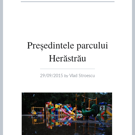
Președintele parcului
Herăstrău
29/09/2015
by
Vlad Stroescu