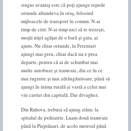
singur avantaj este că poți ajunge repede
oriunde altundeva în oraș, folosind
mijloacele de transport în comun. N-ai
timp de citit. N-ai timp nici să te trezești,
moțăi nițel agățat de o bară și gata, ai
ajuns. Nu chiar oriunde, în Ferentari
ajungi mai greu, chiar dacă nu e prea
departe, pentru că ai de schimbat mai
multe autobuze și tramvaie, din ce în ce
mai ruginite și mai zdrăngănitoare, până să
ajungi în inima rurală și vastă a celui mai
viu cartier din capitală. Dar divaghez.
Din Rahova, trebuia să ajung zilnic la
spitalul de psihiatrie. Luam două tramvaie
până la Pieptănari, de acolo metroul până