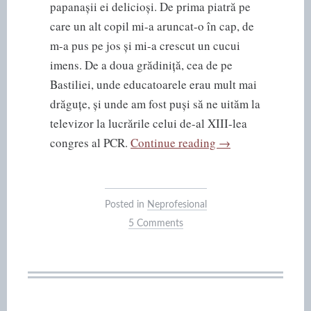
papanașii ei delicioși. De prima piatră pe
care un alt copil mi-a aruncat-o în cap, de
m-a pus pe jos și mi-a crescut un cucui
imens. De a doua grădiniță, cea de pe
Bastiliei, unde educatoarele erau mult mai
drăguțe, și unde am fost puși să ne uităm la
televizor la lucrările celui de-al XIII-lea
“Gânduri
congres al PCR.
Continue reading
→
de
întors
la
Posted in
Neprofesional
școală”
5 Comments