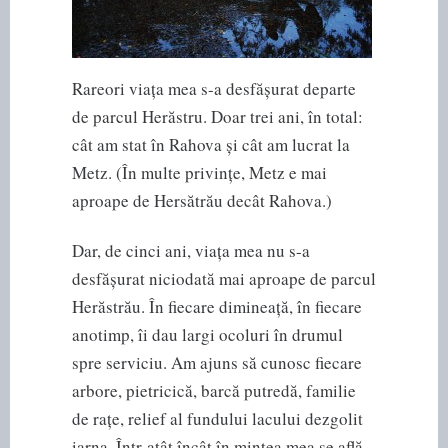
Rareori viața mea s-a desfășurat departe
de parcul Herăstru. Doar trei ani, în total:
cât am stat în Rahova și cât am lucrat la
Metz. (În multe privințe, Metz e mai
aproape de Hersătrău decât Rahova.)
Dar, de cinci ani, viața mea nu s-a
desfășurat niciodată mai aproape de parcul
Herăstrău. În fiecare dimineață, în fiecare
anotimp, îi dau largi ocoluri în drumul
spre serviciu. Am ajuns să cunosc fiecare
arbore, pietricică, barcă putredă, familie
de rațe, relief al fundului lacului dezgolit
iarna. Într-atât încât în mintea mea se află