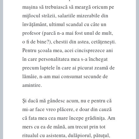
mașina să trebuiască să meargă oricum pe
mijlocul străzii, salariile mizerabile din
învățământ, ultimul scandal cu câte un
profesor (parcă n-a mai fost unul de mult,
o fi de bine?), chestii din astea, cetățenești.
Pentru școala mea, acei cincisprezece ani
în care personalitatea mea s-a închegat
precum laptele în care ai picurat zeamă de
lămâie, n-am mai consumat secunde de
amintire.
Și dacă mă gândesc acum, nu e pentru că
mi-ar face vreo plăcere, e doar din cauză
că fata mea cea mare începe grădinița. Am
mers cu ea de mână, am trecut prin tot
ritualul cu asistenta, dulăpiorul, pătuțul,