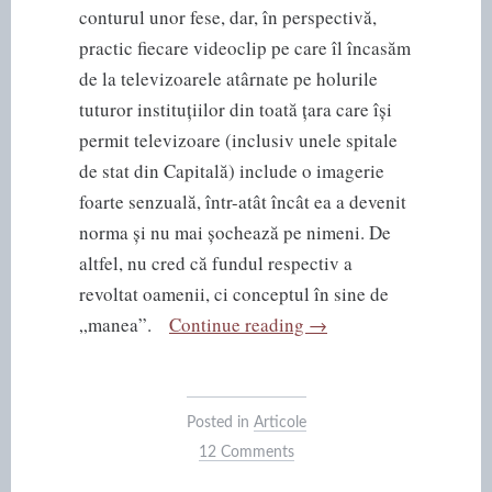
conturul unor fese, dar, în perspectivă,
practic fiecare videoclip pe care îl încasăm
de la televizoarele atârnate pe holurile
tuturor instituțiilor din toată țara care își
permit televizoare (inclusiv unele spitale
de stat din Capitală) include o imagerie
foarte senzuală, într-atât încât ea a devenit
norma și nu mai șochează pe nimeni. De
altfel, nu cred că fundul respectiv a
revoltat oamenii, ci conceptul în sine de
“Manelele
„manea”.
Continue reading
→
și
facultatea
de
Posted in
Articole
medicină”
12 Comments