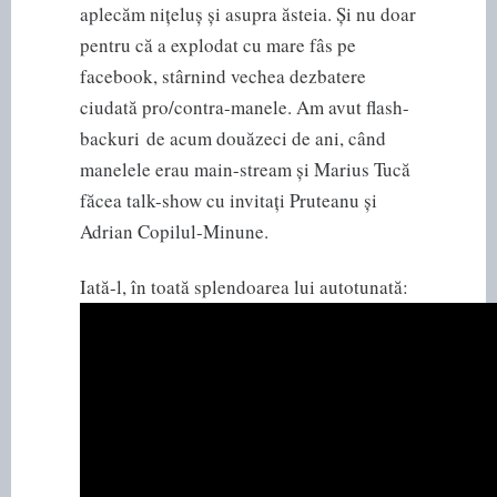
aplecăm nițeluș și asupra ăsteia. Și nu doar
pentru că a explodat cu mare fâs pe
facebook, stârnind vechea dezbatere
ciudată pro/contra-manele. Am avut flash-
backuri de acum douăzeci de ani, când
manelele erau main-stream și Marius Tucă
făcea talk-show cu invitați Pruteanu și
Adrian Copilul-Minune.
Iată-l, în toată splendoarea lui autotunată: