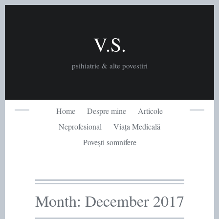
Skip
to
content
V.S.
psihiatrie & alte povestiri
Home
Despre mine
Articole
Neprofesional
Viața Medicală
Povești somnifere
Month:
December 2017