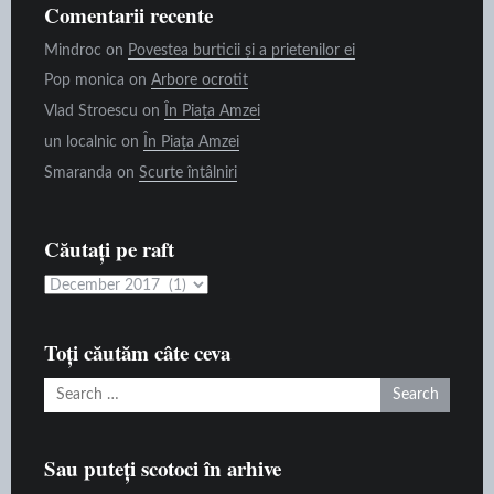
Comentarii recente
Mindroc
on
Povestea burticii și a prietenilor ei
Pop monica
on
Arbore ocrotit
Vlad Stroescu
on
În Piața Amzei
un localnic
on
În Piața Amzei
Smaranda
on
Scurte întâlniri
Căutați pe raft
Căutați
pe
raft
Toți căutăm câte ceva
Search
for:
Sau puteți scotoci în arhive