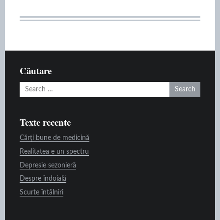
Căutare
Search
for:
Texte recente
Cărți bune de medicină
Realitatea e un spectru
Depresie sezonieră
Despre îndoială
Scurte întâlniri