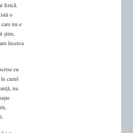
r fizică.
istă o
, care nu e
t știm,
t am încerca
scrise cu
 în cazul
tanță, nu
oaște
ii,
i.