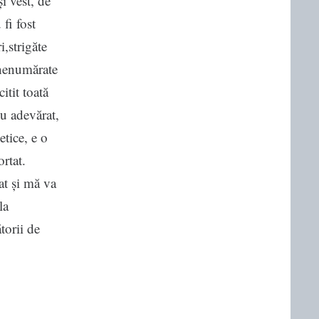
i vest, de
fi fost
i,strigăte
 nenumărate
itit toată
cu adevărat,
etice, e o
rtat.
at și mă va
la
torii de