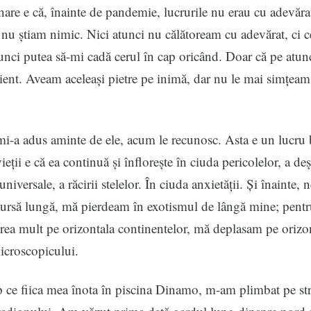
nare e că, înainte de pandemie, lucrurile nu erau cu adevărat
 nu știam nimic. Nici atunci nu călătoream cu adevărat, ci c
atunci putea să-mi cadă cerul în cap oricând. Doar că pe atu
ient. Aveam aceleași pietre pe inimă, dar nu le mai simțeam
i-a adus aminte de ele, acum le recunosc. Asta e un lucru
eții e că ea continuă și înflorește în ciuda pericolelor, a deș
i universale, a răcirii stelelor. În ciuda anxietății. Și înainte,
cursă lungă, mă pierdeam în exotismul de lângă mine; pent
ea mult pe orizontala continentelor, mă deplasam pe orizo
microscopicului.
mp ce fiica mea înota în piscina Dinamo, m-am plimbat pe str