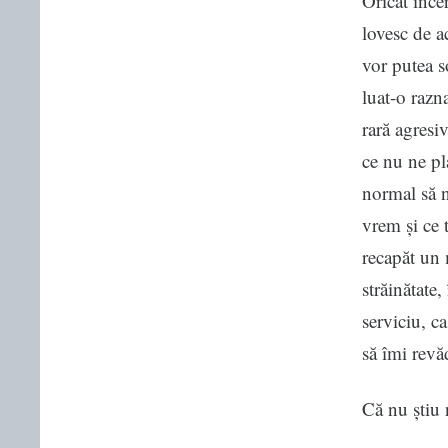
Oricât înce
lovesc de a
vor putea s
luat-o razn
rară agresi
ce nu ne pl
normal să n
vrem și ce 
recapăt un 
străinătate
serviciu, c
să îmi revă
Că nu știu 