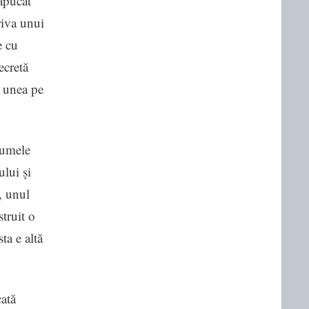
 apucat
riva unui
e cu
ecretă
e unea pe
numele
ului și
, unul
struit o
ta e altă
cată