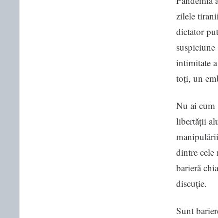
Pandemia as
zilele tira
dictator put
suspiciune ș
intimitate 
toți, un emb
Nu ai cum ș
libertății 
manipulării
dintre cele
barieră chi
discuție.
Sunt bariere