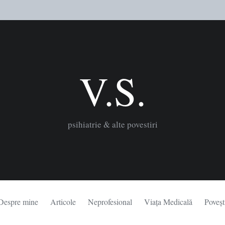
V.S.
psihiatrie & alte povestiri
Despre mine
Articole
Neprofesional
Viața Medicală
Poveșt