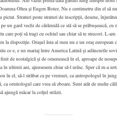
tadionului. Am văzut prima dată gardul lung dinspre nord ș
 Doamna Oltea și Eugen Botez. Nu e centimetru din el să nu 
 pictat. Straturi peste straturi de inscripții, desene, înjurătur
, pe un gard vechi de cărămidă ce stă să se prăbușească, cu
in care poți să tragi cu ochiul sau chiar să te strecori. L-am c
am la dispoziție. Orașul ăsta al meu nu e un oraș european 
știu ce e, e un mariaj între America Latină și adâncurile sovi
finit de nostalgică și de omenească în el, aproape de nesupo
a în ultimii ani, ajunsesem chiar să-l urăsc. Sper că m-a iert
ou în el, să-l străbat ca pe vremuri, ca antropologul în jung
 ca ornitologul care vrea să zboare. Sunt atât de multe călă
să ajungă măcar la colțul străzii.