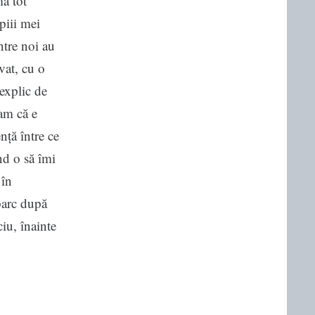
mă tot
piii mei
ntre noi au
vat, cu o
 explic de
eam că e
nță între ce
nd o să îmi
 în
 parc după
ciu, înainte