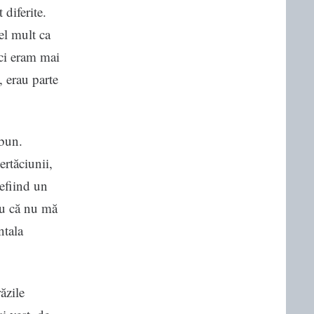
 diferite.
el mult ca
nci eram mai
, erau parte
 bun.
ertăciunii,
 nefiind un
ru că nu mă
ntala
ăzile