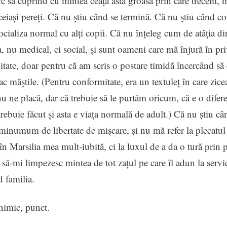
rc să cuprind cu mintea ceața asta groasă prin care trecem, 
ceiași pereți. Că nu știu când se termină. Că nu știu când co
ocializa normal cu alți copii. Că nu înțeleg cum de atâția di
a, nu medical, ci social, și sunt oameni care mă înjură în pri
vitate, doar pentru că am scris o postare timidă încercând să
ac măștile. (Pentru conformitate, era un textuleț în care zic
u ne placă, dar că trebuie să le purtăm oricum, că e o difere
trebuie făcut și asta e viața normală de adult.) Că nu știu câ
minumum de libertate de mișcare, și nu mă refer la plecatul
, în Marsilia mea mult-iubită, ci la luxul de a da o tură prin
a să-mi limpezesc mintea de tot zațul pe care îl adun la servi
d familia.
nimic, punct.