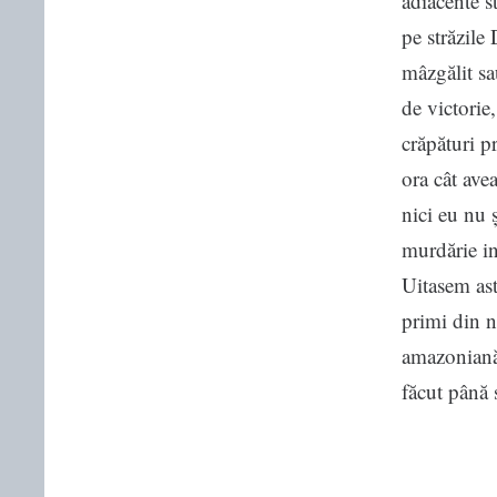
adiacente s
pe străzile
mâzgălit sau
de victorie
crăpături pr
ora cât ave
nici eu nu 
murdărie in
Uitasem ast
primi din n
amazoniană,
făcut până 