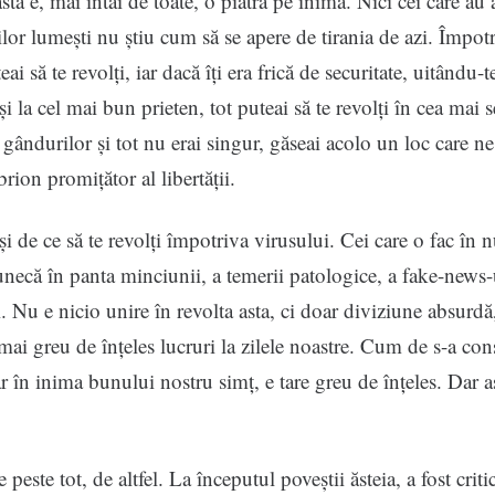
ta e, mai întâi de toate, o piatră pe inimă. Nici cei care au
niilor lumești nu știu cum să se apere de tirania de azi. Împot
eai să te revolți, iar dacă îți era frică de securitate, uitându-t
i la cel mai bun prieten, tot puteai să te revolți în cea mai s
a gândurilor și tot nu erai singur, găseai acolo un loc care n
rion promițător al libertății.
i de ce să te revolți împotriva virusului. Cei care o fac în 
alunecă în panta minciunii, a temerii patologice, a fake-news-
. Nu e nicio unire în revolta asta, ci doar diviziune absurdă
 mai greu de înțeles lucruri la zilele noastre. Cum de s-a con
ar în inima bunului nostru simț, e tare greu de înțeles. Dar as
 peste tot, de altfel. La începutul poveștii ăsteia, a fost criti