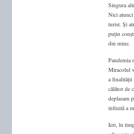
Singura ali
Nici atunci
turist. Și 
puțin conșt
din mine.
Pandemia m
Miracolul vi
a finalități
călător de 
deplasam pr
infinită a 
Ieri, în ti