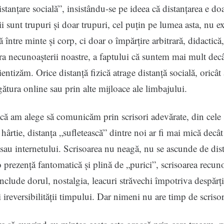
stanțare socială”, insistându-se pe ideea că distanțarea e doa
 sunt trupuri și doar trupuri, cel puțin pe lumea asta, nu ex
ă între minte și corp, ci doar o împărțire arbitrară, didactică
a necunoașterii noastre, a faptului că suntem mai mult decâ
ientizăm. Orice distanță fizică atrage distanță socială, oricâ
gătura online sau prin alte mijloace ale limbajului.
că am alege să comunicăm prin scrisori adevărate, din cele 
 hârtie, distanța „sufletească” dintre noi ar fi mai mică decât
 sau internetului. Scrisoarea nu neagă, nu se ascunde de dis
 prezență fantomatică și plină de „purici”, scrisoarea recun
include dorul, nostalgia, leacuri străvechi împotriva despărțir
i ireversibilității timpului. Dar nimeni nu are timp de scrisor