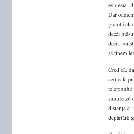
expresia „di
Dar oamenii
graniță clar
decât măsur
decât conșt
să ținem le
Cred că, da
cerneală pe
telefonului
simulează o
distanța și 
depărtării ș