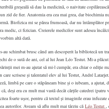
 teribilă greșeală să dau la medicină, o naivitate copilăreasc
un zid de fier. Anatomia era cea mai grea, dar biochimia nu
urmă. Biofizica mi se părea frumoasă, dar nu întâmplător pr
ra medic, ci fizician. Creierele medicilor sunt adesea încâlci
 vorbim altă dată.
 s-au schimbat brusc când am descoperit la bibliotecă un tra
chi de o sută de ani, cel al lui Jean Léo Testut. Mi-a plăcut
părinții mei m-au ajutat să mi-l cumpăr, era chiar o ediție m
 care scrisese și talentatul elev al lui Testut, André Latarjet
ceză, limbă pe care o stăpâneam bine și o iubeam, a ajutat, d
 că, deși era cu mult mai vastă decât cărțile catedrei (patru
 citea foarte ușor, pentru că textul și imaginile erau infuzate
atea autorilor. Aveam să aflu mult mai târziu că
Léo Testut
,