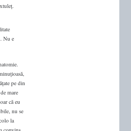
xtuleț.
itate
i. Nu e
anatomie.
minuțioasă,
ățate pe din
ă de mare
doar că eu
bile, nu se
colo la
am convins