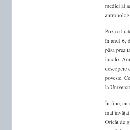
medici ai a
antropologie
Poza e luat
în anul 6, 
păsa prea t
încolo. Am p
descopere c
poveste. Ce
la Universi
În fine, cu
mai învățat
Oricât de g