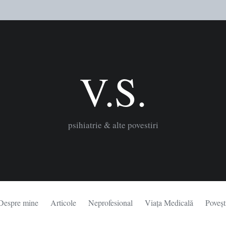
V.S.
psihiatrie & alte povestiri
Despre mine
Articole
Neprofesional
Viața Medicală
Poveșt