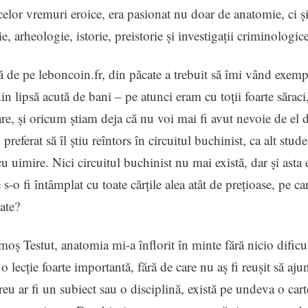
celor vremuri eroice, era pasionat nu doar de anatomie, ci ș
, arheologie, istorie, preistorie și investigații criminologice
ă de pe leboncoin.fr, din păcate a trebuit să îmi vând exem
din lipsă acută de bani – pe atunci eram cu toții foarte săraci
are, și oricum știam deja că nu voi mai fi avut nevoie de el 
referat să îl știu reîntors în circuitul buchinist, ca alt stude
u uimire. Nici circuitul buchinist nu mai există, dar și asta e
 s-o fi întâmplat cu toate cărțile alea atât de prețioase, pe c
tate?
 moș Testut, anatomia mi-a înflorit în minte fără nicio dificu
 o lecție foarte importantă, fără de care nu aș fi reușit să aj
reu ar fi un subiect sau o disciplină, există pe undeva o car