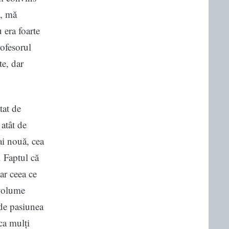
ă, mă
 era foarte
ofesorul
te, dar
tat de
 atât de
ai nouă, cea
. Faptul că
ar ceea ce
 volume
 de pasiunea
 ca mulți