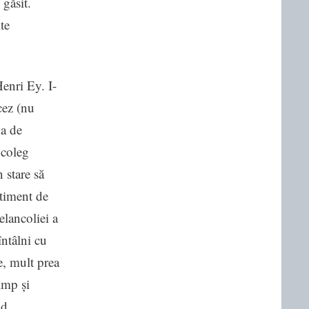
 găsit.
te
Henri Ey. I-
ncez (nu
da de
 coleg
n stare să
ntiment de
elancoliei a
întâlni cu
e, mult prea
imp și
nd.