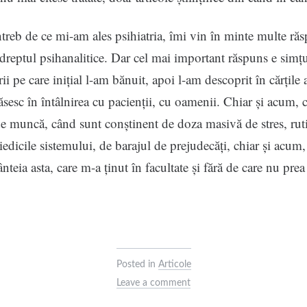
reb de ce mi-am ales psihiatria, îmi vin în minte multe răs
dreptul psihanalitice. Dar cel mai important răspuns e simțu
rii pe care inițial l-am bănuit, apoi l-am descoprit în cărțile 
găsesc în întâlnirea cu pacienții, cu oamenii. Chiar și acum,
e muncă, când sunt conștinent de doza masivă de stres, ruti
iedicile sistemului, de barajul de prejudecăți, chiar și acum, 
nteia asta, care m-a ținut în facultate și fără de care nu pre
Posted in
Articole
Leave a comment