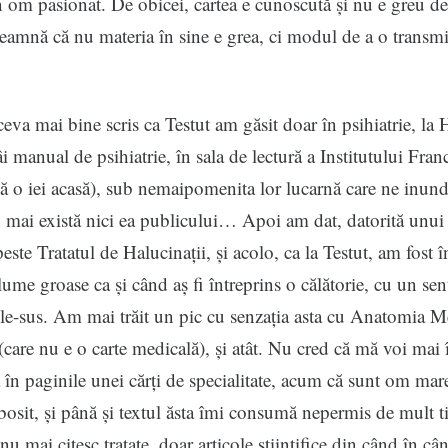
n om pasionat. De obicei, cartea e cunoscută și nu e greu de
eamnă că nu materia în sine e grea, ci modul de a o transmi
ceva mai bine scris ca Testut am găsit doar în psihiatrie, la 
âi manual de psihiatrie, în sala de lectură a Institutului Fra
să o iei acasă), sub nemaipomenita lor lucarnă care ne inun
mai există nici ea publicului… Apoi am dat, datorită unui
este Tratatul de Halucinații, și acolo, ca la Testut, am fost î
ume groase ca și când aș fi întreprins o călătorie, cu un se
le-sus. Am mai trăit un pic cu senzația asta cu Anatomia M
(care nu e o carte medicală), și atât. Nu cred că mă voi mai 
 în paginile unei cărți de specialitate, acum că sunt om mar
bosit, și până și textul ăsta îmi consumă nepermis de mult t
nu mai citesc tratate, doar articole științifice din când în câ