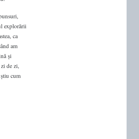
punsuri,
l explorării
astea, ca
 când am
nă și
zi de zi,
a știu cum