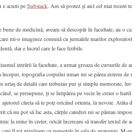
u e acum pe
Substack
. Am să postez și aici cel mai recent te
le bune de medicină, aveam să descopăr în facultate, au o cal
care mi-o imaginez comună cu jurnalele marilor explorator
entă, dar e lucrul care le face lizibile.
asmul intrării la facultate, a urmat groaza de cursurile de 
a început, topografia corpului uman mi se părea extrem de 
 uriaș de detalii care trebuiau pur și simplu memorate, înv
 când, se presupune, ți se întipărea pe vecie în creier o hart
u ajutorul căreia să te poți oricând orienta, la nevoie. Atâta 
it că nu pot să fac asta, cărțile catedrei mi se păreau imposi
imic la mine în creier, oricât încercam să transfer textul de a
 care îl tot piguleam cu pensetele în sala de anatomie. M-