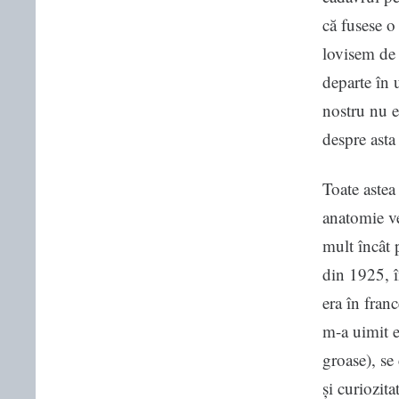
că fusese o
lovisem de 
departe în 
nostru nu e
despre asta
Toate astea
anatomie ve
mult încât 
din 1925, în
era în fran
m-a uimit e
groase), se
și curiozit