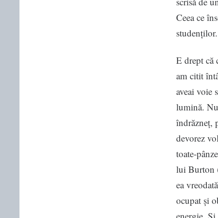
scrisă de u
Ceea ce îns
studenților.
E drept că 
am citit înt
aveai voie 
lumină. Nu 
îndrăzneț, p
devorez vol
toate-pânze
lui Burton 
ea vreodată
ocupat și o
energie. Și 