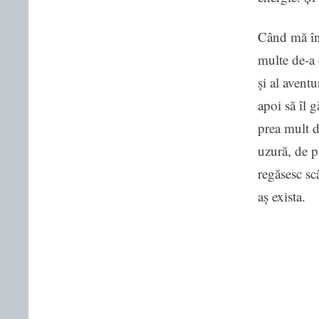
Când mă înt
multe de-a 
și al aventu
apoi să îl 
prea mult d
uzură, de p
regăsesc scâ
aș exista.