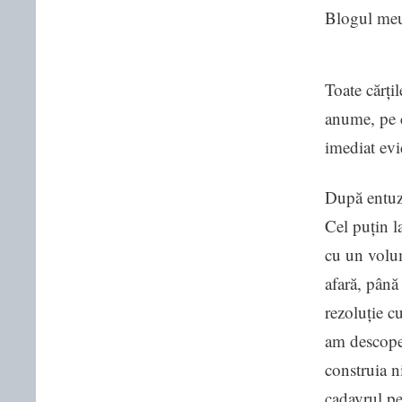
Blogul me
Toate cărți
anume, pe 
imediat evid
După entuzi
Cel puțin l
cu un volum
afară, până
rezoluție c
am descoper
construia n
cadavrul pe