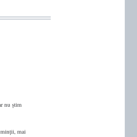
ar nu știm
 minții, mai