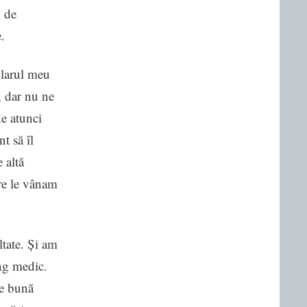
i de
.
plarul meu
, dar nu ne
de atunci
nt să îl
 altă
are le vânam
ltate. Și am
ung medic.
te bună