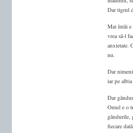
înăuntru, s
Dar tigrul 
Mai întâi e
vrea să-l f
anxietate. 
nu.
Dar nimeni 
iar pe albi
Dar gânduri
Omul e o tr
gândurile, g
fiecare dat