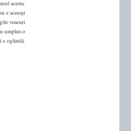
urul acesta.
nu e aceeași
gile veacuri
au umplut-o
ți e oglindă.