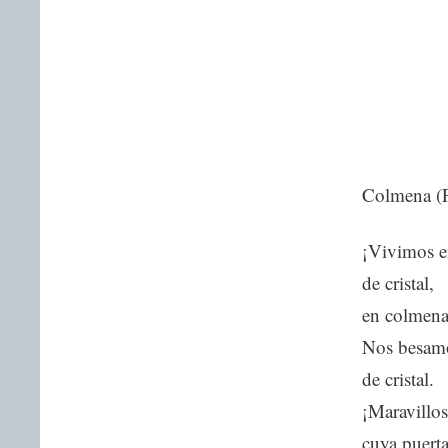
Colmena (
¡Vivimos e
de cristal,
en colmena 
Nos besamo
de cristal.
¡Maravillos
cuya puert