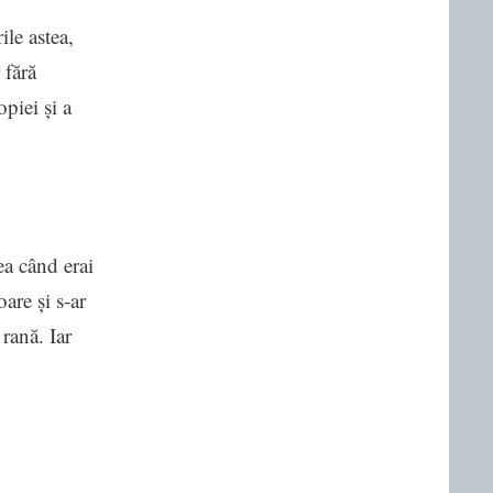
ile astea,
 fără
opiei și a
ea când erai
are și s-ar
 rană. Iar