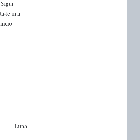
 Sigur
ată-le mai
 nicio
Luna