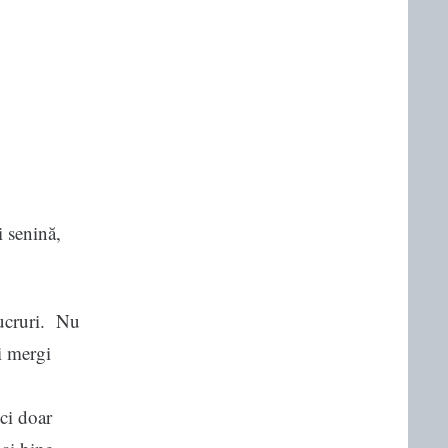
i senină,
lucruri. Nu
i mergi
ci doar