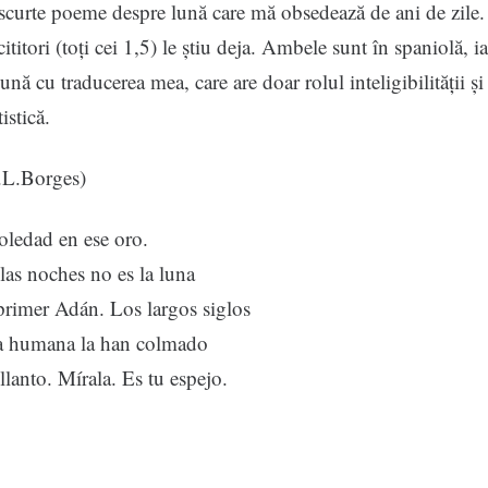
curte poeme despre lună care mă obsedează de ani de zile.
ititori (toți cei 1,5) le știu deja. Ambele sunt în spaniolă, i
nă cu traducerea mea, care are doar rolul inteligibilității și
istică.
.L.Borges)
oledad en ese oro.
las noches no es la luna
primer Adán. Los largos siglos
lia humana la han colmado
llanto. Mírala. Es tu espejo.