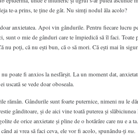
ub epidermă, unde e întuneric și tigrul s-ar putea ascunde m
deja te-a prins, te ține de gât. Nu simți nodul ăla acolo?
 doar anxietatea. Apoi vin gândurile. Pentru fiecare lucru pe
aci, sunt o mie de gânduri care te împiedică să îl faci. Toate 
Că nu poți, că nu ești bun, că o să mori. Că ești mai în sigu
nu poate fi anxios la nesfârșit. La un moment dat, anxietat
a ei uscată se vede doar oboseala.
le rămân. Gândurile sunt foarte puternice, nimeni nu le d
estie gânditoare, și de aici vine toată puterea și slăbiciune
olite de orice anxietate și pline de o hotărâre care nu e a ta
ă când ai vrea să faci ceva, ele vor fi acolo, spunându-ți
nu
.