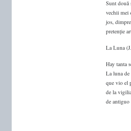
Sunt două s
vechii mei c
jos, dimpreu
pretenție art
La Luna (J
Hay tanta s
La luna de 
que vio el 
de la vigi
de antiguo 