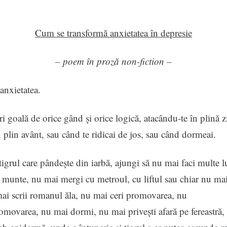
Cum se transformă anxietatea în depresie
– poem în proză non-fiction –
 anxietatea.
i goală de orice gând și orice logică, atacându-te în plină z
n plin avânt, sau când te ridicai de jos, sau când dormeai.
 tigrul care pândește din iarbă, ajungi să nu mai faci multe 
 munte, nu mai mergi cu metroul, cu liftul sau chiar nu ma
ai scrii romanul ăla, nu mai ceri promovarea, nu
movarea, nu mai dormi, nu mai privești afară pe fereastră, 