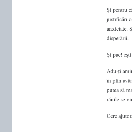
Și pentru c
justificări 
anxietate. Ș
disperării.
Și pac! eșt
Adu-ți amin
în plin avâ
putea să mai
rănile se v
Cere ajutor