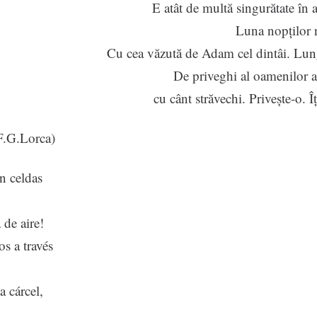
E atât de multă singurătate în a
Luna nopților 
Cu cea văzută de Adam cel dintâi. Lun
De priveghi al oamenilor 
cu cânt străvechi. Privește-o. Î
F.G.Lorca)
n celdas
de aire!
s a través
a cárcel,
a