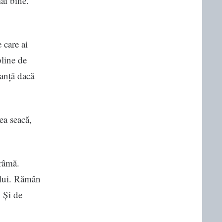
ai bine.
 care ai
pline de
ranță dacă
ea seacă,
ărâmă.
a lui. Rămân
. Și de