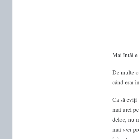
Mai întâi e
De multe or
când erai î
Ca să eviți
mai urci pe
deloc, nu m
mai
vrei
pro