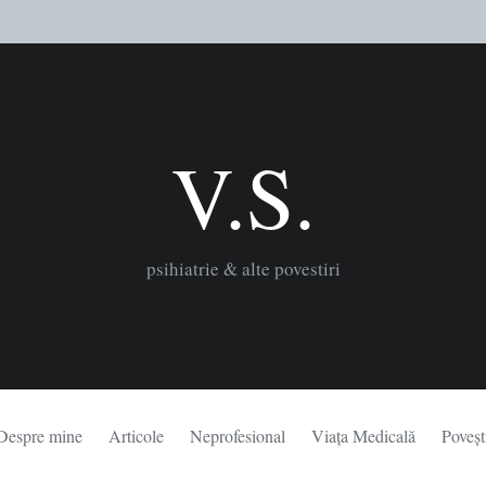
V.S.
psihiatrie & alte povestiri
Despre mine
Articole
Neprofesional
Viața Medicală
Poveșt