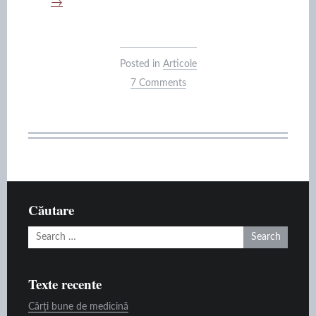
examen
→
picat”
Posted in
Articole
7 Comments
Căutare
Search
for:
Texte recente
Cărți bune de medicină