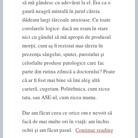
să mă gândesc cu adevărat la el. Era ca o
gaură neagră mintală în jurul căreia
dădeam largi târcoale anxioase. Cu toate
corolarele logice: dacă nu eram în stare
nici cu gândul să mă apropii de produsul
morții, cum aș fi rezistat mai târziu în
prezența sângelui, sputei, puroiului și
celorlalte produse patologice care fac
parte din rutina zilnică a doctorului? Poate
că ar fi fost mai bine să îmi aleg altă
carieră, cugetam. Politehnica, cum zicea
tata, sau ASE-ul, cum zicea mama.
Dar am făcut ceea ce orice om e nevoit să
facă de mai multe ori în viață: am închis
“Un
ochii și am făcut pasul.
Continue reading