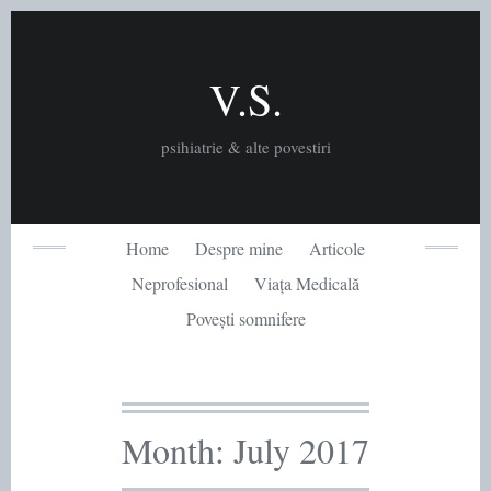
Skip
to
content
V.S.
psihiatrie & alte povestiri
Home
Despre mine
Articole
Neprofesional
Viața Medicală
Povești somnifere
Month:
July 2017