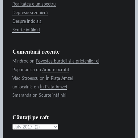
Realitatea e un spectru
Depresie sezonieră
Despre îndoială
Scurte întâlniri
Comentarii recente
Mindroc
on
Povestea burticii și a prietenilor ei
Pop monica
on
Arbore ocrotit
Vlad Stroescu
on
În Piața Amzei
un localnic
on
În Piața Amzei
Smaranda
on
Scurte întâlniri
Căutați pe raft
Căutați
pe