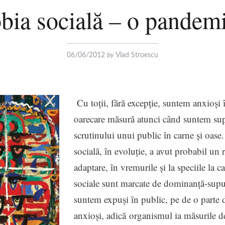
bia socială – o pandem
06/06/2012
by
Vlad Stroescu
Cu toții, fără excepție, suntem anxioși î
oarecare măsură atunci când suntem su
scrutinului unui public în carne și oase
socială, în evoluție, a avut probabil un 
adaptare, în vremurile și la speciile la car
sociale sunt marcate de dominanță-sup
suntem expuși în public, pe de o parte
anxioși, adică organismul ia măsurile d