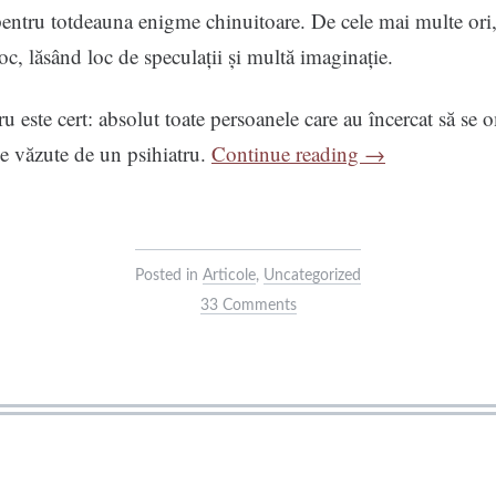
entru totdeauna enigme chinuitoare. De cele mai multe ori,
loc, lăsând loc de speculații și multă imaginație.
ru este cert: absolut toate persoanele care au încercat să se
“Suicidul
ie văzute de un psihiatru.
Continue reading
→
este
întotdeauna
patologic”
Posted in
Articole
,
Uncategorized
33 Comments