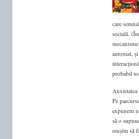
care semnal
socială. (În
mecanisme p
automat, și
interacțion
probabil to
Anxietatea 
Pe parcursu
expunem uno
să o supune
reușim să f