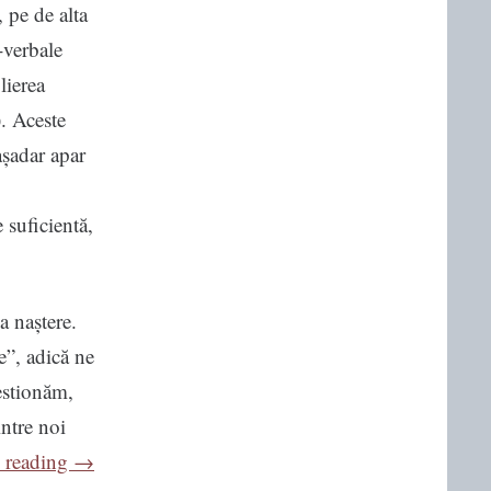
 pe de alta
-verbale
lierea
). Aceste
așadar apar
 suficientă,
a naștere.
e”, adică ne
estionăm,
ntre noi
“Fobia
 reading
→