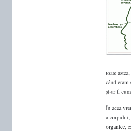
toate astea
când eram s
și-ar fi cu
În acea vre
a corpului,
organice, e