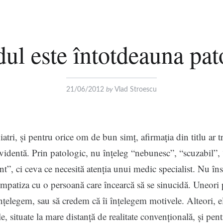
dul este întotdeauna pat
21/06/2012
by
Vlad Stroescu
atri, și pentru orice om de bun simț, afirmația din titlu ar tr
identă. Prin patologic, nu înțeleg “nebunesc”, “scuzabil”, 
t”, ci ceva ce necesită atenția unui medic specialist. Nu î
mpatiza cu o persoană care încearcă să se sinucidă. Uneori
 înțelegem, sau să credem că îi înțelegem motivele. Alteori, e
le, situate la mare distanță de realitate convențională, și pen