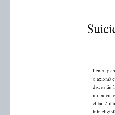
Suici
Pentru psihi
o axiomă ev
discernămân
nu putem e
chiar să îi
ininteligibi