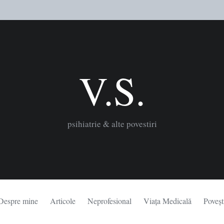
V.S.
psihiatrie & alte povestiri
Despre mine
Articole
Neprofesional
Viața Medicală
Poveșt