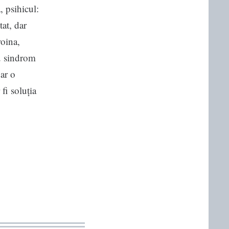
, psihicul:
tat, dar
roina,
au sindrom
oar o
fi soluția
ă
i
dență?”