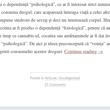
și o dependență “psihologică”, ce ar fi interesat strict mintea
 consuma drogul, care acaparează întreaga viață a celui afec
supune sindrom de sevraj și deci nu interesează corpul. He
icotina ar fi produs o dependență “fiziologică”, pentru că 
în timp ce cannabis-ul, cocaina sau amfetaminele ar fi dat d
“psihologică”. De aici și ideea preconcepută că “voința” ar 
“Exist
opririi consumului acestor droguri.
Continue reading
→
drogur
care
nu
Posted in
Articole
,
Uncategorized
dau
25 Comments
depen