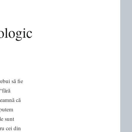
ologic
ebui să fie
“fără
nseamnă că
 putem
le sunt
tru cei din