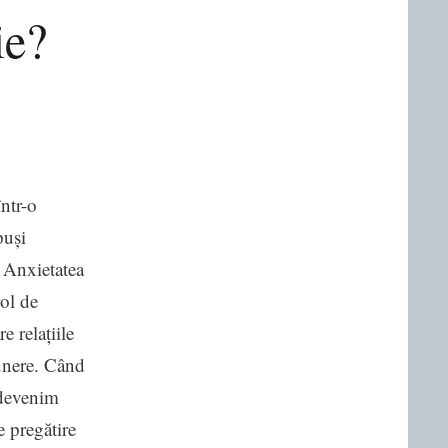
ie?
ntr-o
puși
. Anxietatea
rol de
e relațiile
unere. Când
 devenim
e pregătire