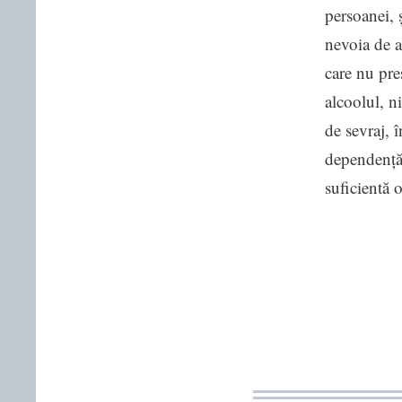
persoanei, 
nevoia de a
care nu pre
alcoolul, n
de sevraj, 
dependență 
suficientă 