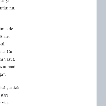
ar și
titlu: nu,
inite de
Toate:
-ul,
etc. Cu
am văzut,
avut bani,
ță”.
ică”, adică
stări
 viața