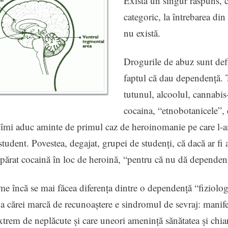
Există un singur răspuns, cl
categoric, la întrebarea din 
nu există.
Drogurile de abuz sunt def
faptul că dau dependență. 
tutunul, alcoolul, cannabis
cocaina, “etnobotanicele”, 
, îmi aduc aminte de primul caz de heroinomanie pe care l-
tudent. Povestea, degajat, grupei de studenți, că dacă ar fi 
mpărat cocaină în loc de heroină, “pentru că nu dă dependen
me încă se mai făcea diferența dintre o dependență “fiziolog
 a cărei marcă de recunoaștere e sindromul de sevraj: manife
xtrem de neplăcute și care uneori amenință sănătatea și chiar