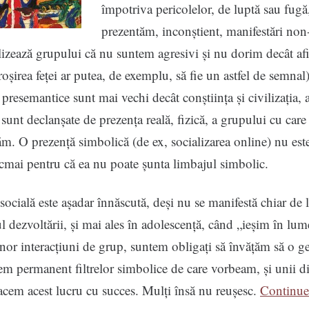
împotriva pericolelor, de luptă sau fugă,
prezentăm, inconștient, manifestări non
izează grupului că nu suntem agresivi și nu dorim decât afi
roșirea feței ar putea, de exemplu, să fie un astfel de semnal
resemantice sunt mai vechi decât conștiința și civilizația, 
 sunt declanșate de prezența reală, fizică, a grupului cu care
ăm. O prezență simbolică (de ex, socializarea online) nu este
cmai pentru că ea nu poate șunta limbajul simbolic.
socială este așadar înnăscută, deși nu se manifestă chiar de l
l dezvoltării, și mai ales în adolescență, când „ieșim în lum
r interacțiuni de grup, suntem obligați să învățăm să o g
m permanent filtrelor simbolice de care vorbeam, și unii di
acem acest lucru cu succes. Mulți însă nu reușesc.
Continue