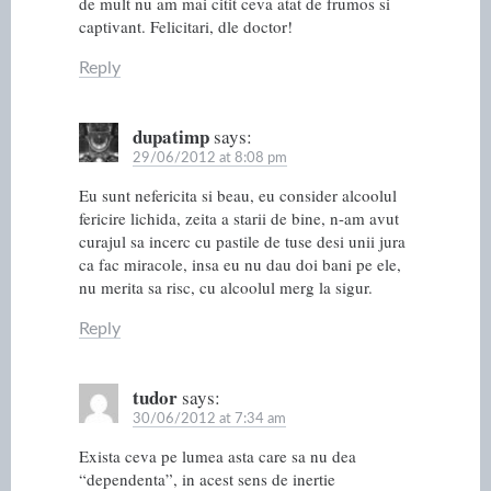
de mult nu am mai citit ceva atat de frumos si
captivant. Felicitari, dle doctor!
Reply
dupatimp
says:
29/06/2012 at 8:08 pm
Eu sunt nefericita si beau, eu consider alcoolul
fericire lichida, zeita a starii de bine, n-am avut
curajul sa incerc cu pastile de tuse desi unii jura
ca fac miracole, insa eu nu dau doi bani pe ele,
nu merita sa risc, cu alcoolul merg la sigur.
Reply
tudor
says:
30/06/2012 at 7:34 am
Exista ceva pe lumea asta care sa nu dea
“dependenta”, in acest sens de inertie