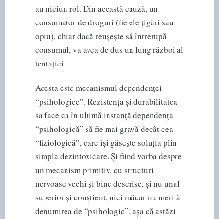
au niciun rol. Din această cauză, un
consumator de droguri (fie ele țigări sau
opiu), chiar dacă reușește să întrerupă
consumul, va avea de dus un lung război al
tentației.
Acesta este mecanismul dependenței
“psihologice”. Rezistența și durabilitatea
sa face ca în ultimă instanță dependența
“psihologică” să fie mai gravă decât cea
“fiziologică”, care își găsește soluția plin
simpla dezintoxicare. Și fiind vorba despre
un mecanism primitiv, cu structuri
nervoase vechi și bine descrise, și nu unul
superior și conștient, nici măcar nu merită
denumirea de “psihologic”, așa că astăzi