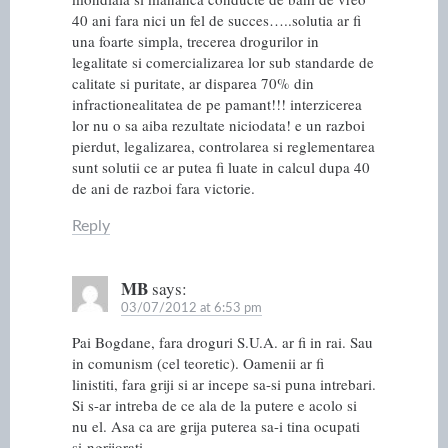
40 ani fara nici un fel de succes…..solutia ar fi
una foarte simpla, trecerea drogurilor in
legalitate si comercializarea lor sub standarde de
calitate si puritate, ar disparea 70% din
infractionealitatea de pe pamant!!! interzicerea
lor nu o sa aiba rezultate niciodata! e un razboi
pierdut, legalizarea, controlarea si reglementarea
sunt solutii ce ar putea fi luate in calcul dupa 40
de ani de razboi fara victorie.
Reply
MB
says:
03/07/2012 at 6:53 pm
Pai Bogdane, fara droguri S.U.A. ar fi in rai. Sau
in comunism (cel teoretic). Oamenii ar fi
linistiti, fara griji si ar incepe sa-si puna intrebari.
Si s-ar intreba de ce ala de la putere e acolo si
nu el. Asa ca are grija puterea sa-i tina ocupati
si-ngrijorati.