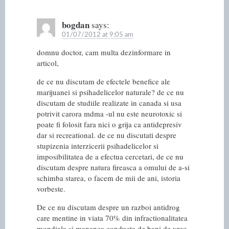
bogdan
says:
01/07/2012 at 9:05 am
domnu doctor, cam multa dezinformare in
articol,
de ce nu discutam de efectele benefice ale
marijuanei si psihadelicelor naturale? de ce nu
discutam de studiile realizate in canada si usa
potrivit carora mdma -ul nu este neurotoxic si
poate fi folosit fara nici o grija ca antidepresiv
dar si recreational. de ce nu discutati despre
stupizenia interzicerii psihadelicelor si
imposibilitatea de a efectua cercetari, de ce nu
discutam despre natura fireasca a omului de a-si
schimba starea, o facem de mii de ani, istoria
vorbeste.
De ce nu discutam despre un razboi antidrog
care mentine in viata 70% din infractionalitatea
mondiala si mananca conducte de bani de vreo