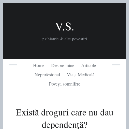
Skip
to
content
V.S.
psihiatrie & alte povestiri
Home
Despre mine
Articole
Neprofesional
Viața Medicală
Povești somnifere
Există droguri care nu dau
dependență?