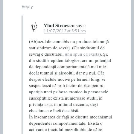
Reply
Vlad Stroescu
says:
11/07/2012 at 5:51 pm
(Ab)uzul de cannabis nu produce toleranță
sau sindrom de sevraj. (Cu sindromul de
sevraj e discutabil,
unii spun că există
). Și,
din studiile epidemiologice, are un potențial
de dependență comportamentală mai mic
decât tutunul și alcoolul, dar nu nul. Cât
despre efectele nocive pe termen lung, se
suspectează că ar fi factor de risc pentru
apariția unei psihoze cronice la persoanele
susceptibile: există numeroase studii, în
privința asta, în ultimul deceniu, deși
chestiunea e încă deschisă.
În însemnarea de față se discută mecanismul
dependenței comportamentale. Există o
activare a tractului mezolimbic de către