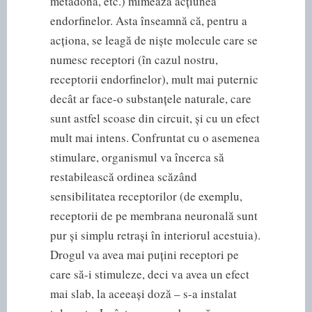
metadonă, etc.) mimează acțiunea
endorfinelor. Asta înseamnă că, pentru a
acționa, se leagă de niște molecule care se
numesc receptori (în cazul nostru,
receptorii endorfinelor), mult mai puternic
decât ar face-o substanțele naturale, care
sunt astfel scoase din circuit, și cu un efect
mult mai intens. Confruntat cu o asemenea
stimulare, organismul va încerca să
restabilească ordinea scăzând
sensibilitatea receptorilor (de exemplu,
receptorii de pe membrana neuronală sunt
pur și simplu retrași în interiorul acestuia).
Drogul va avea mai puțini receptori pe
care să-i stimuleze, deci va avea un efect
mai slab, la aceeași doză – s-a instalat