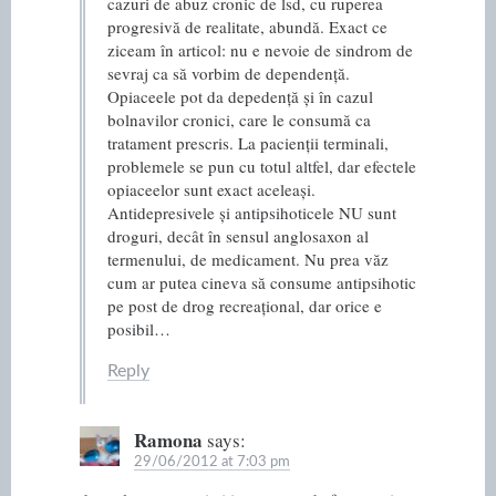
cazuri de abuz cronic de lsd, cu ruperea
progresivă de realitate, abundă. Exact ce
ziceam în articol: nu e nevoie de sindrom de
sevraj ca să vorbim de dependență.
Opiaceele pot da depedență și în cazul
bolnavilor cronici, care le consumă ca
tratament prescris. La pacienții terminali,
problemele se pun cu totul altfel, dar efectele
opiaceelor sunt exact aceleași.
Antidepresivele și antipsihoticele NU sunt
droguri, decât în sensul anglosaxon al
termenului, de medicament. Nu prea văz
cum ar putea cineva să consume antipsihotic
pe post de drog recreațional, dar orice e
posibil…
Reply
Ramona
says:
29/06/2012 at 7:03 pm