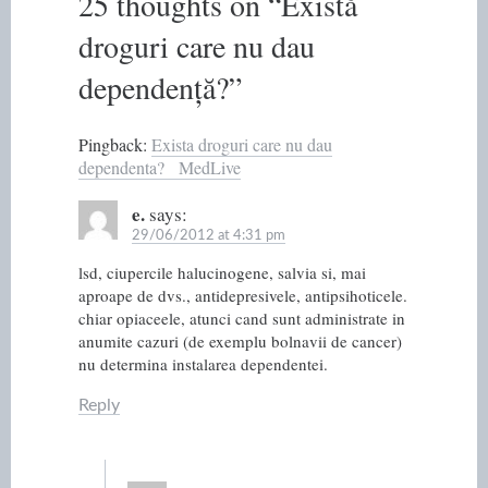
25 thoughts on “
Există
droguri care nu dau
dependență?
”
Pingback:
Exista droguri care nu dau
dependenta? MedLive
e.
says:
29/06/2012 at 4:31 pm
lsd, ciupercile halucinogene, salvia si, mai
aproape de dvs., antidepresivele, antipsihoticele.
chiar opiaceele, atunci cand sunt administrate in
anumite cazuri (de exemplu bolnavii de cancer)
nu determina instalarea dependentei.
Reply