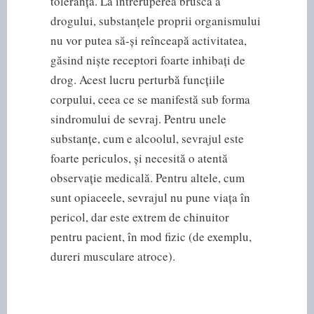
toleranța. La întreruperea bruscă a
drogului, substanțele proprii organismului
nu vor putea să-și reînceapă activitatea,
găsind niște receptori foarte inhibați de
drog. Acest lucru perturbă funcțiile
corpului, ceea ce se manifestă sub forma
sindromului de sevraj. Pentru unele
substanțe, cum e alcoolul, sevrajul este
foarte periculos, și necesită o atentă
observație medicală. Pentru altele, cum
sunt opiaceele, sevrajul nu pune viața în
pericol, dar este extrem de chinuitor
pentru pacient, în mod fizic (de exemplu,
dureri musculare atroce).