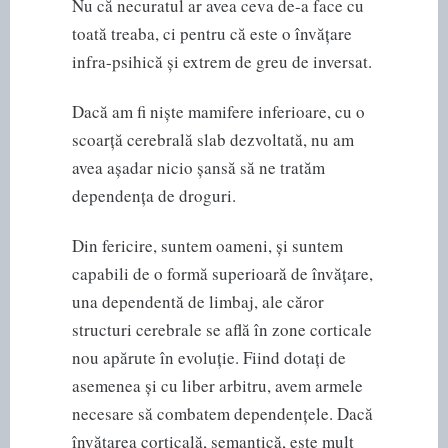
Nu că necuratul ar avea ceva de-a face cu
toată treaba, ci pentru că este o învățare
infra-psihică și extrem de greu de inversat.
Dacă am fi niște mamifere inferioare, cu o
scoarță cerebrală slab dezvoltată, nu am
avea așadar nicio șansă să ne tratăm
dependența de droguri.
Din fericire, suntem oameni, și suntem
capabili de o formă superioară de învățare,
una dependentă de limbaj, ale căror
structuri cerebrale se află în zone corticale
nou apărute în evoluție. Fiind dotați de
asemenea și cu liber arbitru, avem armele
necesare să combatem dependențele. Dacă
învățarea corticală, semantică, este mult