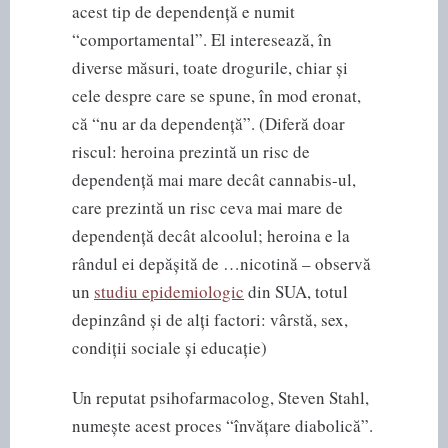
acest tip de dependență e numit
“comportamental”. El interesează, în
diverse măsuri, toate drogurile, chiar și
cele despre care se spune, în mod eronat,
că “nu ar da dependență”. (Diferă doar
riscul: heroina prezintă un risc de
dependență mai mare decât cannabis-ul,
care prezintă un risc ceva mai mare de
dependență decât alcoolul; heroina e la
rândul ei depășită de …nicotină – observă
un
studiu epidemiologic
din SUA, totul
depinzând și de alți factori: vârstă, sex,
condiții sociale și educație)
Un reputat psihofarmacolog, Steven Stahl,
numește acest proces “învățare diabolică”.