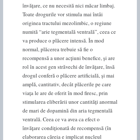
învățare, ce nu necesită nici măcar limbaj.
Toate drogurile vor stimula mai întâi
originea tractului mezolimbic, o regiune
numită “arie tegmentală ventrală”, ceea ce
va produce o plăcere intensă. În mod
normal, plăcerea trebuie să fie o
recompensă a unor acțiuni benefice, și are
rol în acest gen străvechi de învățare, însă
drogul conferă o plăcere artificială, și mai
amplă, cantitativ, decât plăcerile pe care
viața le are de oferit în mod firesc, prin
stimularea eliberării unor cantități anormal
de mari de dopamină din aria tegmentală
ventrală. Ceea ce va avea ca efect o
învățare condiționată de recompensă (în
elaborarea căreia e implicat nucleul