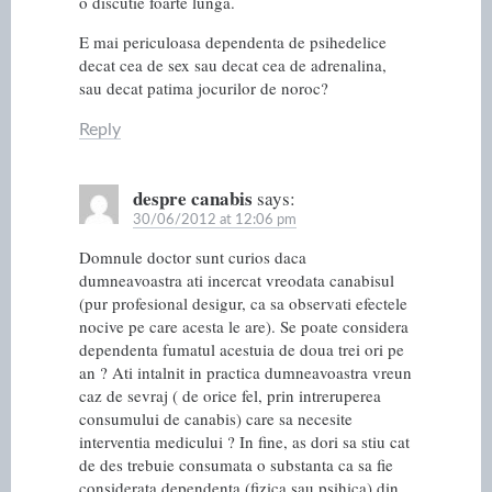
o discutie foarte lunga.
E mai periculoasa dependenta de psihedelice
decat cea de sex sau decat cea de adrenalina,
sau decat patima jocurilor de noroc?
Reply
despre canabis
says:
30/06/2012 at 12:06 pm
Domnule doctor sunt curios daca
dumneavoastra ati incercat vreodata canabisul
(pur profesional desigur, ca sa observati efectele
nocive pe care acesta le are). Se poate considera
dependenta fumatul acestuia de doua trei ori pe
an ? Ati intalnit in practica dumneavoastra vreun
caz de sevraj ( de orice fel, prin intreruperea
consumului de canabis) care sa necesite
interventia medicului ? In fine, as dori sa stiu cat
de des trebuie consumata o substanta ca sa fie
considerata dependenta (fizica sau psihica) din