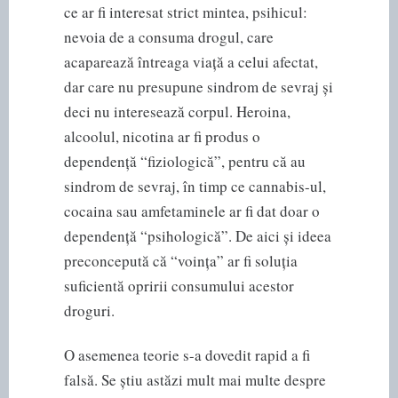
ce ar fi interesat strict mintea, psihicul:
nevoia de a consuma drogul, care
acaparează întreaga viață a celui afectat,
dar care nu presupune sindrom de sevraj și
deci nu interesează corpul. Heroina,
alcoolul, nicotina ar fi produs o
dependență “fiziologică”, pentru că au
sindrom de sevraj, în timp ce cannabis-ul,
cocaina sau amfetaminele ar fi dat doar o
dependență “psihologică”. De aici și ideea
preconcepută că “voința” ar fi soluția
suficientă opririi consumului acestor
droguri.
O asemenea teorie s-a dovedit rapid a fi
falsă. Se știu astăzi mult mai multe despre