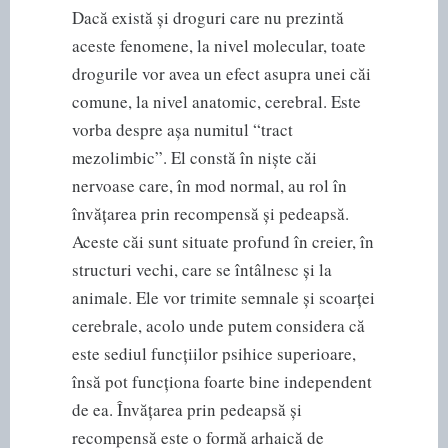
Dacă există și droguri care nu prezintă
aceste fenomene, la nivel molecular, toate
drogurile vor avea un efect asupra unei căi
comune, la nivel anatomic, cerebral. Este
vorba despre așa numitul “tract
mezolimbic”. El constă în niște căi
nervoase care, în mod normal, au rol în
învățarea prin recompensă și pedeapsă.
Aceste căi sunt situate profund în creier, în
structuri vechi, care se întâlnesc și la
animale. Ele vor trimite semnale și scoarței
cerebrale, acolo unde putem considera că
este sediul funcțiilor psihice superioare,
însă pot funcționa foarte bine independent
de ea. Învățarea prin pedeapsă și
recompensă este o formă arhaică de