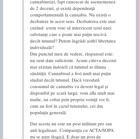
cannabinoizi, fapt cunoscut de asememenea
de 2 decenii, și există dependență
comportamentală la cannabis. Nu există o
dezbatere în acest sens. Dezbaterea este mai
curând: avem voie să interzicem uzul unei
substanțe care e poate mai puțin nocivă
decât tutunul? Putem îngrădi astfel libertatea
individuală?
Din punctul meu de vedere, răspunsul este:
nu sunt date suficiente. Acum câteva decenii
mai existau îndoieli că tutunul ar dăuna
sănătății. Cannabisul a fost mult mai puțin
studiat decât tutunul. Dacă vreodată
consumul de cannabis va deveni legal și
disponibil pe scară largă, vom afla mult mai
multe, iar cobai prin propria voință vor fi,
cum au fost în cazul tutunului, cei din
populația generală.
Dar acesta nu este un post militant pro sau
anti legalizare. Comparația cu ACTA/SOPA
mi se pare ilogică. E doar un post de