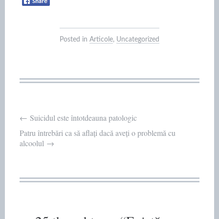
Posted in
Articole
,
Uncategorized
Post
←
Suicidul este întotdeauna patologic
Patru întrebări ca să aflați dacă aveți o problemă cu
navigation
alcoolul
→