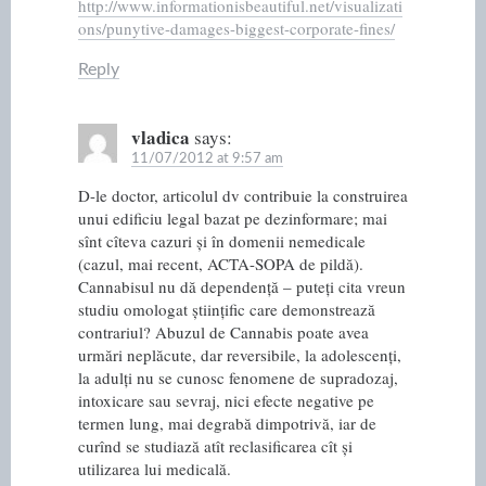
http://www.informationisbeautiful.net/visualizati
ons/punytive-damages-biggest-corporate-fines/
Reply
vladica
says:
11/07/2012 at 9:57 am
D-le doctor, articolul dv contribuie la construirea
unui edificiu legal bazat pe dezinformare; mai
sînt cîteva cazuri și în domenii nemedicale
(cazul, mai recent, ACTA-SOPA de pildă).
Cannabisul nu dă dependență – puteți cita vreun
studiu omologat științific care demonstrează
contrariul? Abuzul de Cannabis poate avea
urmări neplăcute, dar reversibile, la adolescenți,
la adulți nu se cunosc fenomene de supradozaj,
intoxicare sau sevraj, nici efecte negative pe
termen lung, mai degrabă dimpotrivă, iar de
curînd se studiază atît reclasificarea cît și
utilizarea lui medicală.