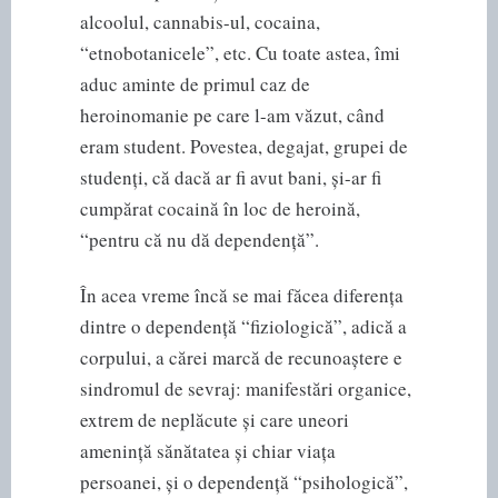
alcoolul, cannabis-ul, cocaina,
“etnobotanicele”, etc. Cu toate astea, îmi
aduc aminte de primul caz de
heroinomanie pe care l-am văzut, când
eram student. Povestea, degajat, grupei de
studenți, că dacă ar fi avut bani, și-ar fi
cumpărat cocaină în loc de heroină,
“pentru că nu dă dependență”.
În acea vreme încă se mai făcea diferența
dintre o dependență “fiziologică”, adică a
corpului, a cărei marcă de recunoaștere e
sindromul de sevraj: manifestări organice,
extrem de neplăcute și care uneori
amenință sănătatea și chiar viața
persoanei, și o dependență “psihologică”,