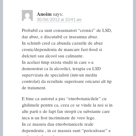
Anoim
says:
30/06/2012 at 10:41 am
Probabil ca sunt consumatori “cronici” de LSD,
dar abuz, e discutabil ce inseamna abuz.
In schimb cred ca abunda cazurile de abuz
cronic/dependenta de mancare fast-food si
dulciuri sau alcool sau calmante.
In acelasi timp exista studii in care s-a
demonstrat ca la alcoolici, terapia cu LSD
supervizata de specialisti (intr-un mediu
controlat) da rezultate superioare oricarui alt tip
de tratament.
E bine ca autorul a pus “etnobotanicilele” cu
ghilimele pentru ca, ceea ce se vinde la noi si in
alte parti e de fapt fan stropit cu substante care
inca n-au fost incriminate de vreo lege.
In ce masura dau etnobotanicele reale
dependenta , in ce masura sunt “periculoase” e