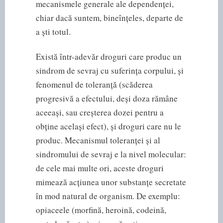
mecanismele generale ale dependenței,
chiar dacă suntem, bineînțeles, departe de
a ști totul.
Există într-adevăr droguri care produc un
sindrom de sevraj cu suferința corpului, și
fenomenul de toleranță (scăderea
progresivă a efectului, deși doza rămâne
aceeași, sau creșterea dozei pentru a
obține același efect), și droguri care nu le
produc. Mecanismul toleranței și al
sindromului de sevraj e la nivel molecular:
de cele mai multe ori, aceste droguri
mimează acțiunea unor substanțe secretate
în mod natural de organism. De exemplu:
opiaceele (morfină, heroină, codeină,