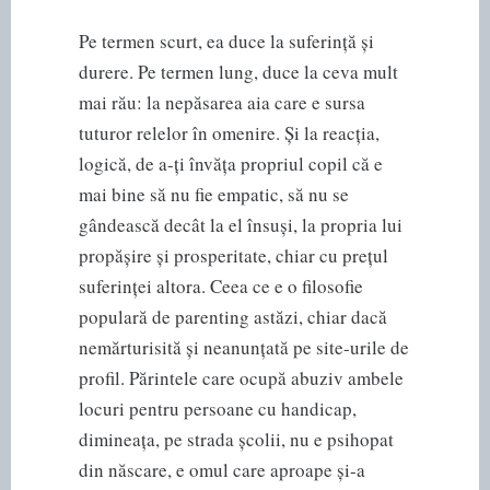
Pe termen scurt, ea duce la suferință și
durere. Pe termen lung, duce la ceva mult
mai rău: la nepăsarea aia care e sursa
tuturor relelor în omenire. Și la reacția,
logică, de a-ți învăța propriul copil că e
mai bine să nu fie empatic, să nu se
gândească decât la el însuși, la propria lui
propășire și prosperitate, chiar cu prețul
suferinței altora. Ceea ce e o filosofie
populară de parenting astăzi, chiar dacă
nemărturisită și neanunțată pe site-urile de
profil. Părintele care ocupă abuziv ambele
locuri pentru persoane cu handicap,
dimineața, pe strada școlii, nu e psihopat
din născare, e omul care aproape și-a