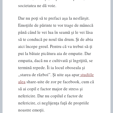
societatea ne dă voie.
Dar nu poți să te prefaci așa la nesfârșit.
Emoțiile de părinte te vor trage de mânecă
până când le vei lua în seamă și le vei lăsa
să te conducă pe noul tău drum. Și de abia
aici începe greul. Pentru că va trebui să-ți
pui la bătaie picătura aia de empatie. Dar
empatia, dacă nu e cultivată și îngrijită, se
termină repede. Îi ia locul oboseala și
„starea de război”. Și uite așa apar
studiile
alea
share-uite de zor pe facebook, cum că
să ai copil e factor major de stress și
nefericire. Dar nu copilul e factor de
nefericire, ci neglijența față de propriile
noastre emoții.