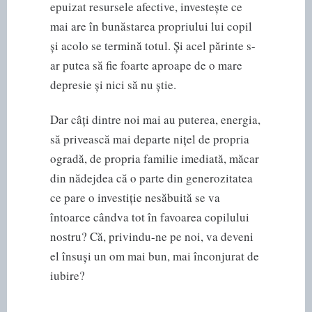
epuizat resursele afective, investește ce
mai are în bunăstarea propriului lui copil
și acolo se termină totul. Și acel părinte s-
ar putea să fie foarte aproape de o mare
depresie și nici să nu știe.
Dar câți dintre noi mai au puterea, energia,
să privească mai departe nițel de propria
ogradă, de propria familie imediată, măcar
din nădejdea că o parte din generozitatea
ce pare o investiție nesăbuită se va
întoarce cândva tot în favoarea copilului
nostru? Că, privindu-ne pe noi, va deveni
el însuși un om mai bun, mai înconjurat de
iubire?