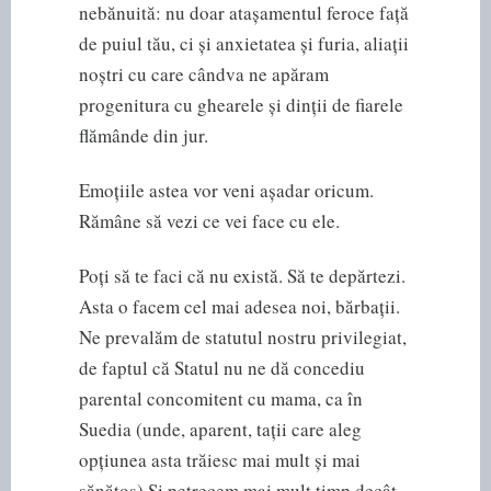
nebănuită: nu doar atașamentul feroce față
de puiul tău, ci și anxietatea și furia, aliații
noștri cu care cândva ne apăram
progenitura cu ghearele și dinții de fiarele
flămânde din jur.
Emoțiile astea vor veni așadar oricum.
Rămâne să vezi ce vei face cu ele.
Poți să te faci că nu există. Să te depărtezi.
Asta o facem cel mai adesea noi, bărbații.
Ne prevalăm de statutul nostru privilegiat,
de faptul că Statul nu ne dă concediu
parental concomitent cu mama, ca în
Suedia (unde, aparent, tații care aleg
opțiunea asta trăiesc mai mult și mai
sănătos) Și petrecem mai mult timp decât