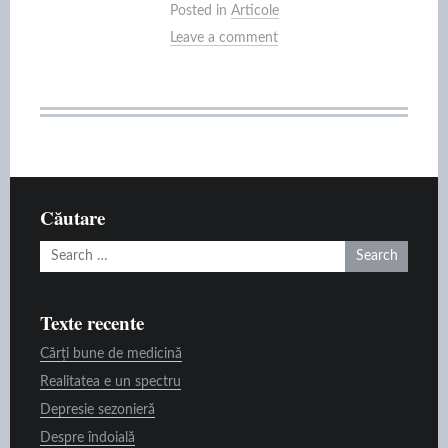
Posted in
Articole
Leave a comment
Căutare
Search
for:
Texte recente
Cărți bune de medicină
Realitatea e un spectru
Depresie sezonieră
Despre îndoială