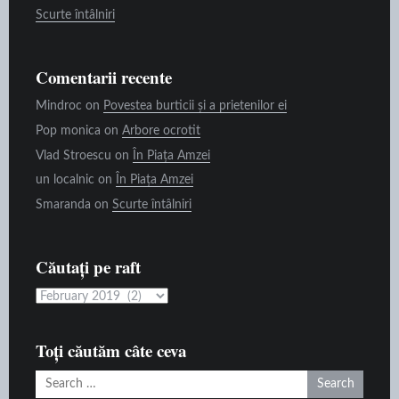
Scurte întâlniri
Comentarii recente
Mindroc
on
Povestea burticii și a prietenilor ei
Pop monica
on
Arbore ocrotit
Vlad Stroescu
on
În Piața Amzei
un localnic
on
În Piața Amzei
Smaranda
on
Scurte întâlniri
Căutați pe raft
Căutați
pe
raft
Toți căutăm câte ceva
Search
for: