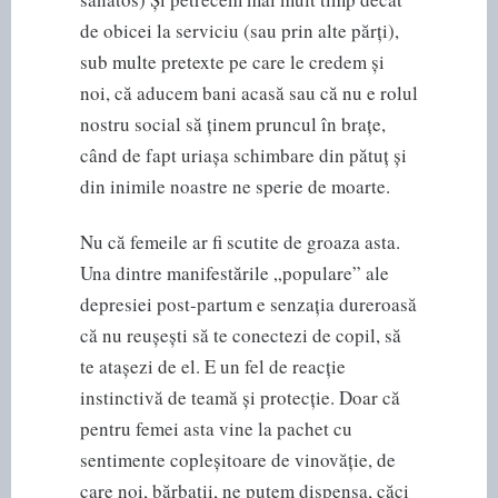
de obicei la serviciu (sau prin alte părți),
sub multe pretexte pe care le credem și
noi, că aducem bani acasă sau că nu e rolul
nostru social să ținem pruncul în brațe,
când de fapt uriașa schimbare din pătuț și
din inimile noastre ne sperie de moarte.
Nu că femeile ar fi scutite de groaza asta.
Una dintre manifestările „populare” ale
depresiei post-partum e senzația dureroasă
că nu reușești să te conectezi de copil, să
te atașezi de el. E un fel de reacție
instinctivă de teamă și protecție. Doar că
pentru femei asta vine la pachet cu
sentimente copleșitoare de vinovăție, de
care noi, bărbații, ne putem dispensa, căci