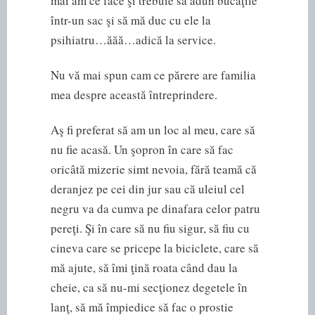
mai am ce face şi trebuie să adun bucăţile
într-un sac şi să mă duc cu ele la
psihiatru…ăăă…adică la service.
Nu vă mai spun cam ce părere are familia
mea despre această întreprindere.
Aş fi preferat să am un loc al meu, care să
nu fie acasă. Un şopron în care să fac
oricâtă mizerie simt nevoia, fără teamă că
deranjez pe cei din jur sau că uleiul cel
negru va da cumva pe dinafara celor patru
pereţi. Şi în care să nu fiu sigur, să fiu cu
cineva care se pricepe la biciclete, care să
mă ajute, să îmi ţină roata când dau la
cheie, ca să nu-mi secţionez degetele în
lanţ, să mă împiedice să fac o prostie