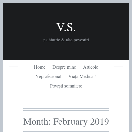
Skip
to
content
V.S.
psihiatrie & alte povestiri
Home
Despre mine
Articole
Neprofesional
Viața Medicală
Povești somnifere
Month:
February 2019