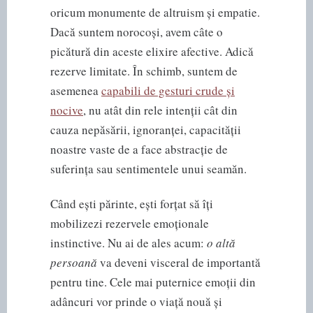
oricum monumente de altruism și empatie.
Dacă suntem norocoși, avem câte o
picătură din aceste elixire afective. Adică
rezerve limitate. În schimb, suntem de
asemenea
capabili de gesturi crude și
nocive
, nu atât din rele intenții cât din
cauza nepăsării, ignoranței, capacității
noastre vaste de a face abstracție de
suferința sau sentimentele unui seamăn.
Când ești părinte, ești forțat să îți
mobilizezi rezervele emoționale
instinctive. Nu ai de ales acum:
o altă
persoană
va deveni visceral de importantă
pentru tine. Cele mai puternice emoții din
adâncuri vor prinde o viață nouă și