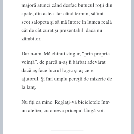
majoră atunci când desfac butucul roţii din
spate, din astea. Iar când termin, să îmi
scot salopeta şi să mă întorc în lumea reală
cât de cât curat şi prezentabil, dacă nu
zâmbitor.
Dar n-am. Mă chinui singur, “prin propria
voinţă”, de parcă n-aş fi bărbat adevărat
dacă aş face lucrul logic şi aş cere
ajutorul. Şi îmi umplu pereţii de mizerie de
la lanţ.
Nu fiţi ca mine. Reglaţi-vă bicicletele într-
un atelier, cu cineva priceput lângă voi.