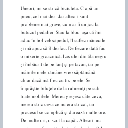
Uneori, mi se strică bicicleta. Crapă un
pneu, cel mai des, dar alteori sunt
probleme mai grave, cum ar fi un joc la
butucul pedalier. Stau la bloc, aşa că îmi
aduc în hol velocipedul, îl suflec mânecile
şi mă apuc să îl desfac. De fiecare dată fac
o mizerie groaznică. Las ulei din ăla negru
şi îmbâcsit de pe lanţ şi pe tavan, iar pe
mâinile mele rămâne vreo săptămână,
chiar dacă mă frec cu tix pe ele. Se
împrăştie biluţele de la rulmenţi pe sub
toate mobilele. Mereu greşesc câte ceva,
mereu stric ceva ce nu era stricat, iar
procesul se complică şi durează multe ore.
De multe ori, o scot la capăt. Alteori, nu