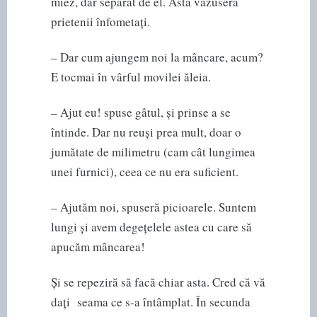
miez, dar separat de el. Asta văzuseră
prietenii înfometați.
– Dar cum ajungem noi la mâncare, acum?
E tocmai în vârful movilei ăleia.
– Ajut eu! spuse gâtul, și prinse a se
întinde. Dar nu reuși prea mult, doar o
jumătate de milimetru (cam cât lungimea
unei furnici), ceea ce nu era suficient.
– Ajutăm noi, spuseră picioarele. Suntem
lungi și avem degețelele astea cu care să
apucăm mâncarea!
Și se repeziră să facă chiar asta. Cred că vă
dați seama ce s-a întâmplat. În secunda