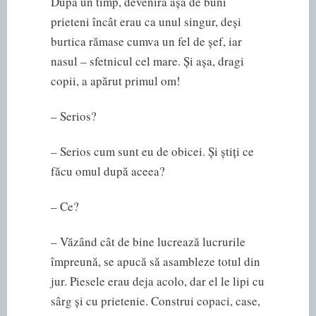
După un timp, deveniră așa de buni
prieteni încât erau ca unul singur, deși
burtica rămase cumva un fel de șef, iar
nasul – sfetnicul cel mare. Și așa, dragi
copii, a apărut primul om!
– Serios?
– Serios cum sunt eu de obicei. Și știți ce
făcu omul după aceea?
– Ce?
– Văzând cât de bine lucrează lucrurile
împreună, se apucă să asambleze totul din
jur. Piesele erau deja acolo, dar el le lipi cu
sârg și cu prietenie. Construi copaci, case,