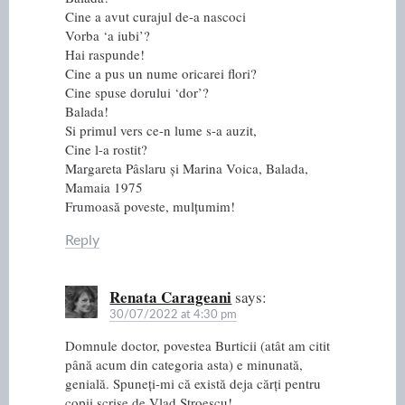
Cine a avut curajul de-a nascoci
Vorba ‘a iubi’?
Hai raspunde!
Cine a pus un nume oricarei flori?
Cine spuse dorului ‘dor’?
Balada!
Si primul vers ce-n lume s-a auzit,
Cine l-a rostit?
Margareta Pâslaru și Marina Voica, Balada,
Mamaia 1975
Frumoasă poveste, mulțumim!
Reply
Renata Carageani
says:
30/07/2022 at 4:30 pm
Domnule doctor, povestea Burticii (atât am citit
până acum din categoria asta) e minunată,
genială. Spuneți-mi că există deja cărți pentru
copii scrise de Vlad Stroescu!