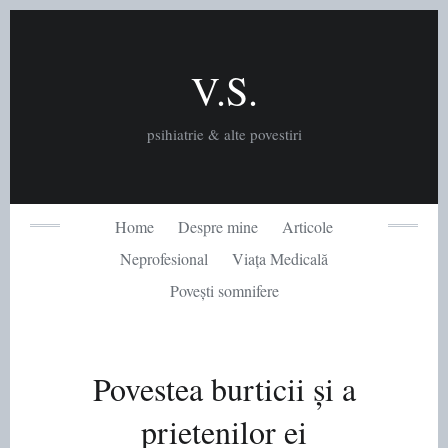
Skip
to
content
V.S.
psihiatrie & alte povestiri
Home
Despre mine
Articole
Neprofesional
Viața Medicală
Povești somnifere
Povestea burticii și a
prietenilor ei