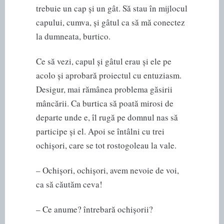
trebuie un cap și un gât. Să stau în mijlocul
capului, cumva, și gâtul ca să mă conectez
la dumneata, burtico.
Ce să vezi, capul și gâtul erau și ele pe
acolo și aprobară proiectul cu entuziasm.
Desigur, mai rămânea problema găsirii
mâncării. Ca burtica să poată mirosi de
departe unde e, îl rugă pe domnul nas să
participe și el. Apoi se întâlni cu trei
ochișori, care se tot rostogoleau la vale.
– Ochișori, ochișori, avem nevoie de voi,
ca să căutăm ceva!
– Ce anume? întrebară ochișorii?