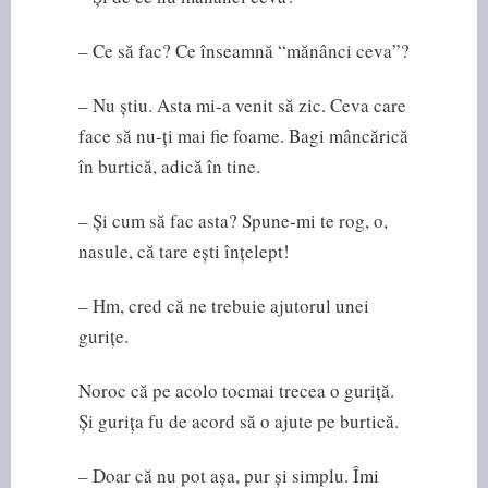
– Ce să fac? Ce înseamnă “mănânci ceva”?
– Nu știu. Asta mi-a venit să zic. Ceva care
face să nu-ți mai fie foame. Bagi mâncărică
în burtică, adică în tine.
– Și cum să fac asta? Spune-mi te rog, o,
nasule, că tare ești înțelept!
– Hm, cred că ne trebuie ajutorul unei
gurițe.
Noroc că pe acolo tocmai trecea o guriță.
Și gurița fu de acord să o ajute pe burtică.
– Doar că nu pot așa, pur și simplu. Îmi