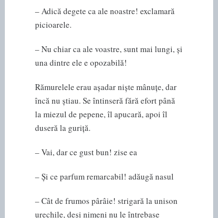
– Adică degete ca ale noastre! exclamară
picioarele.
– Nu chiar ca ale voastre, sunt mai lungi, și
una dintre ele e opozabilă!
Rămurelele erau așadar niște mânuțe, dar
încă nu știau. Se întinseră fără efort până
la miezul de pepene, îl apucară, apoi îl
duseră la guriță.
– Vai, dar ce gust bun! zise ea
– Și ce parfum remarcabil! adăugă nasul
– Cât de frumos pârâie! strigară la unison
urechile, deși nimeni nu le întrebase