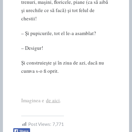
trenuri, mașini, floricele, piane (ca să aibă
şi urechile ce să facă) și tot felul de
chestii!
– Și pupicurile, tot el le-a asamblat?
– Desigur!
Și construiește și în ziua de azi, dacă nu
cumva s-o fi oprit.
Imaginea e
de aici
.
Post Views:
7,771