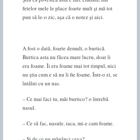
fetelor mele le place foarte mult și mă tot
pun să le-o zic, așa că o notez și aici.
A fost o dată, foarte demult, o burtică.
Burtica asta nu făcea mare lucru, doar îi
era foame. Îi era foame mai tot timpul, nici
nu știa cum e să nu îi fie foame. Într-o zi, se
întâlni cu un nas.
– Ce mai faci tu, măi burtico? o întrebă
nasul.
– Ce să fac, nasule, iaca, mi-e cam foame.
– Și de ce nu mănânci ceva?