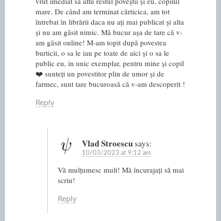
vrut imediat sa aflu restul poveștii și eu, copilul
mare. De când am terminat cărticica, am tot
întrebat în librării daca nu ați mai publicat și alta
și nu am găsit nimic. Mă bucur așa de tare că v-
am găsit online! M-am topit după povestea
burticii, o sa le iau pe toate de aici și o sa le
public eu, in unic exemplar, pentru mine și copil
❤️ sunteți un povestitor plin de umor și de
farmec, sunt tare bucuroasă că v-am descoperit !
Reply
Vlad Stroescu
says:
10/03/2023 at 9:12 am
Vă mulțumesc mult! Mă încurajați să mai
scriu!
Reply