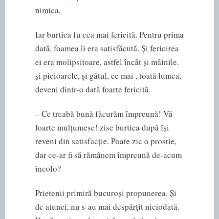
nimica.
Iar burtica fu cea mai fericită. Pentru prima
dată, foamea îi era satisfăcută. Și fericirea
ei era molipsitoare, astfel încât și mâinile.
și picioarele, și gâtul, ce mai , toată lumea,
deveni dintr-o dată foarte fericită.
– Ce treabă bună făcurăm împreună! Vă
foarte mulțumesc! zise burtica după își
reveni din satisfacție. Poate zic o prostie,
dar ce-ar fi să rămânem împreună de-acum
încolo?
Prietenii primiră bucuroși propunerea. Și
de atunci, nu s-au mai despărțit niciodată.