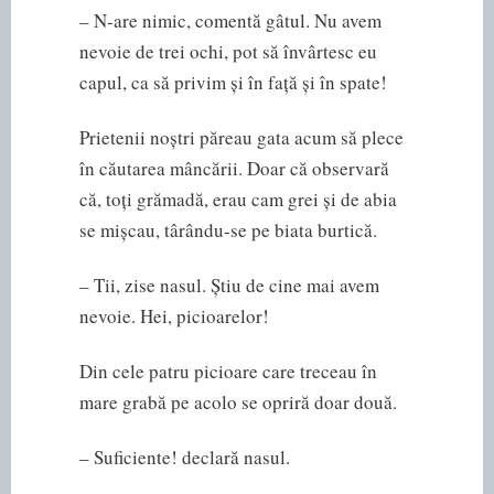
– N-are nimic, comentă gâtul. Nu avem
nevoie de trei ochi, pot să învârtesc eu
capul, ca să privim și în față și în spate!
Prietenii noștri păreau gata acum să plece
în căutarea mâncării. Doar că observară
că, toți grămadă, erau cam grei și de abia
se mișcau, târându-se pe biata burtică.
– Tii, zise nasul. Știu de cine mai avem
nevoie. Hei, picioarelor!
Din cele patru picioare care treceau în
mare grabă pe acolo se opriră doar două.
– Suficiente! declară nasul.