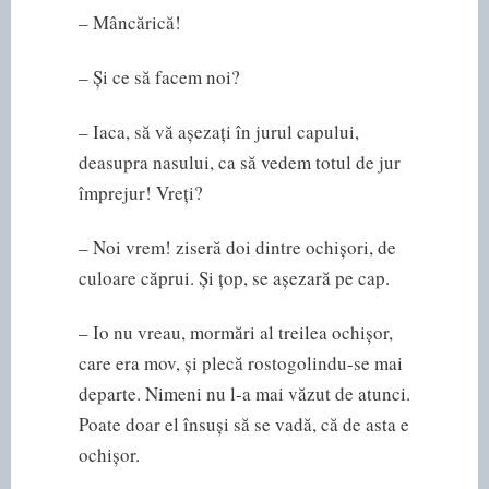
– Mâncărică!
– Și ce să facem noi?
– Iaca, să vă așezați în jurul capului,
deasupra nasului, ca să vedem totul de jur
împrejur! Vreți?
– Noi vrem! ziseră doi dintre ochișori, de
culoare căprui. Și țop, se așezară pe cap.
– Io nu vreau, mormări al treilea ochișor,
care era mov, și plecă rostogolindu-se mai
departe. Nimeni nu l-a mai văzut de atunci.
Poate doar el însuși să se vadă, că de asta e
ochișor.