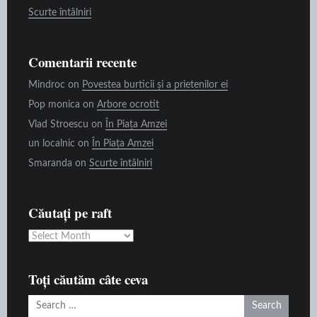
Scurte întâlniri
Comentarii recente
Mindroc
on
Povestea burticii și a prietenilor ei
Pop monica
on
Arbore ocrotit
Vlad Stroescu
on
În Piața Amzei
un localnic
on
În Piața Amzei
Smaranda
on
Scurte întâlniri
Căutați pe raft
Căutați
pe
raft
Toți căutăm câte ceva
Search
for: