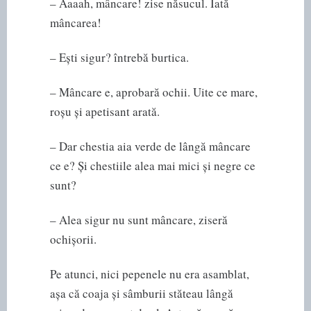
– Aaaah, mâncare! zise năsucul. Iată
mâncarea!
– Ești sigur? întrebă burtica.
– Mâncare e, aprobară ochii. Uite ce mare,
roșu și apetisant arată.
– Dar chestia aia verde de lângă mâncare
ce e? Și chestiile alea mai mici și negre ce
sunt?
– Alea sigur nu sunt mâncare, ziseră
ochișorii.
Pe atunci, nici pepenele nu era asamblat,
așa că coaja și sâmburii stăteau lângă