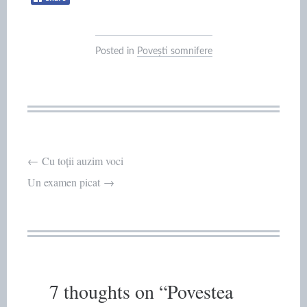
Posted in
Povești somnifere
Post
←
Cu toții auzim voci
Un examen picat
→
navigation
7 thoughts on “
Povestea