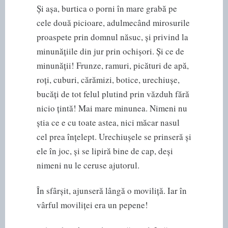
Și așa, burtica o porni în mare grabă pe
cele două picioare, adulmecând mirosurile
proaspete prin domnul năsuc, și privind la
minunățiile din jur prin ochișori. Și ce de
minunății! Frunze, ramuri, picături de apă,
roți, cuburi, cărămizi, botice, urechiușe,
bucăți de tot felul plutind prin văzduh fără
nicio țintă! Mai mare minunea. Nimeni nu
știa ce e cu toate astea, nici măcar nasul
cel prea înțelept. Urechiușele se prinseră și
ele în joc, și se lipiră bine de cap, deși
nimeni nu le ceruse ajutorul.
În sfârșit, ajunseră lângă o moviliță. Iar în
vârful moviliței era un pepene!