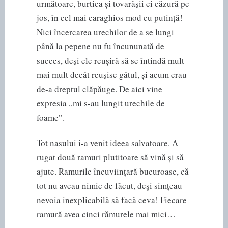
următoare, burtica și tovarășii ei căzură pe
jos, în cel mai caraghios mod cu putință!
Nici încercarea urechilor de a se lungi
până la pepene nu fu încununată de
succes, deși ele reușiră să se întindă mult
mai mult decât reușise gâtul, și acum erau
de-a dreptul clăpăuge. De aici vine
expresia „mi s-au lungit urechile de
foame”.
Tot nasului i-a venit ideea salvatoare. A
rugat două ramuri plutitoare să vină și să
ajute. Ramurile încuviințară bucuroase, că
tot nu aveau nimic de făcut, deşi simțeau
nevoia inexplicabilă să facă ceva! Fiecare
ramură avea cinci rămurele mai mici…