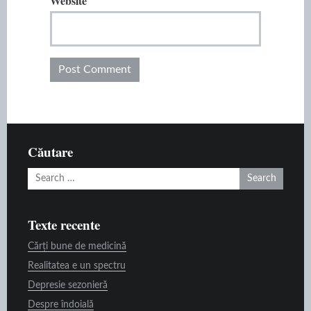
Website
Căutare
Search
for:
Texte recente
Cărți bune de medicină
Realitatea e un spectru
Depresie sezonieră
Despre îndoială