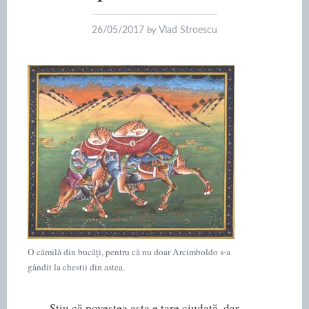
26/05/2017
by
Vlad Stroescu
O cămilă din bucăți, pentru că nu doar Arcimboldo s-a
gândit la chestii din astea.
Știu că povestea asta e tare ciudată, dar