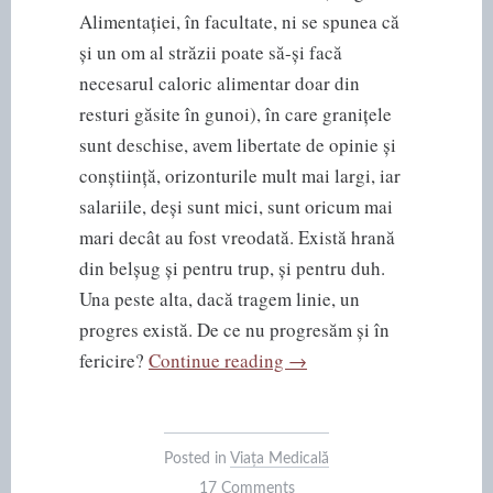
Alimentației, în facultate, ni se spunea că
și un om al străzii poate să-și facă
necesarul caloric alimentar doar din
resturi găsite în gunoi), în care granițele
sunt deschise, avem libertate de opinie și
conștiință, orizonturile mult mai largi, iar
salariile, deși sunt mici, sunt oricum mai
mari decât au fost vreodată. Există hrană
din belșug și pentru trup, și pentru duh.
Una peste alta, dacă tragem linie, un
progres există. De ce nu progresăm și în
“Nefericirea
fericire?
Continue reading
→
medicilor”
Posted in
Viața Medicală
17 Comments