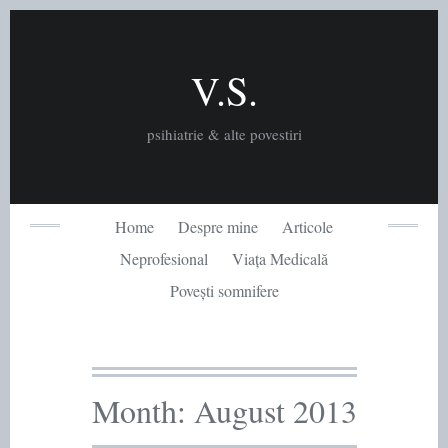
Skip
to
content
V.S.
psihiatrie & alte povestiri
Home
Despre mine
Articole
Neprofesional
Viața Medicală
Povești somnifere
Month:
August 2013