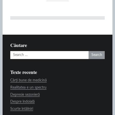
Căutare
Search
for:
Texte recente
Cărți bune de medicină
Realitatea e un spectru
Depresie sezonieră
Despre îndoială
Scurte întâlniri