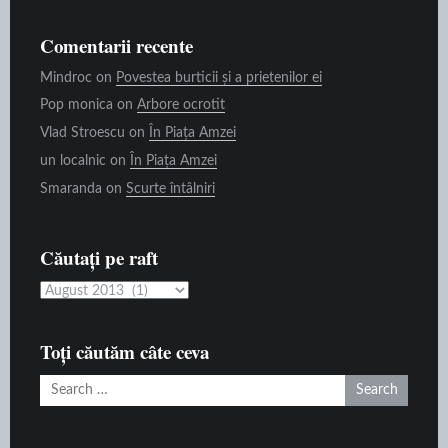
Comentarii recente
Mindroc
on
Povestea burticii și a prietenilor ei
Pop monica
on
Arbore ocrotit
Vlad Stroescu
on
În Piața Amzei
un localnic
on
În Piața Amzei
Smaranda
on
Scurte întâlniri
Căutați pe raft
Căutați
pe
raft
Toți căutăm câte ceva
Search
for: