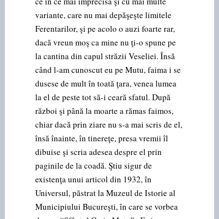
ce în ce mai imprecisă şi cu mai multe
variante, care nu mai depăşeşte limitele
Ferentarilor, şi pe acolo o auzi foarte rar,
dacă vreun moş ca mine nu ţi-o spune pe
la cantina din capul străzii Veseliei. Însă
când l-am cunoscut eu pe Mutu, faima i se
dusese de mult în toată ţara, venea lumea
la el de peste tot să-i ceară sfatul. După
război şi până la moarte a rămas faimos,
chiar dacă prin ziare nu s-a mai scris de el,
însă înainte, în tinereţe, presa vremii îl
dibuise şi scria adesea despre el prin
paginile de la coadă. Ştiu sigur de
existenţa unui articol din 1932, în
Universul, păstrat la Muzeul de Istorie al
Municipiului Bucureşti, în care se vorbea