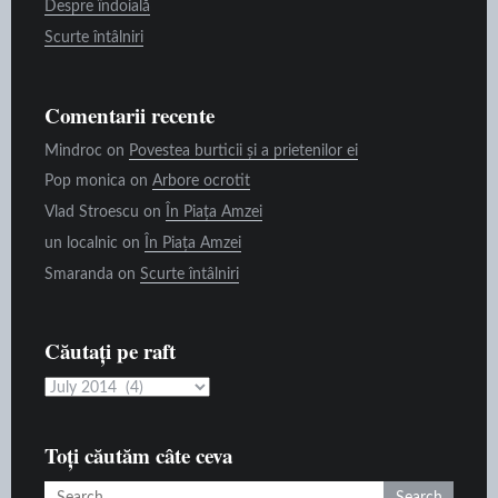
Despre îndoială
Scurte întâlniri
Comentarii recente
Mindroc
on
Povestea burticii și a prietenilor ei
Pop monica
on
Arbore ocrotit
Vlad Stroescu
on
În Piața Amzei
un localnic
on
În Piața Amzei
Smaranda
on
Scurte întâlniri
Căutați pe raft
Căutați
pe
raft
Toți căutăm câte ceva
Search