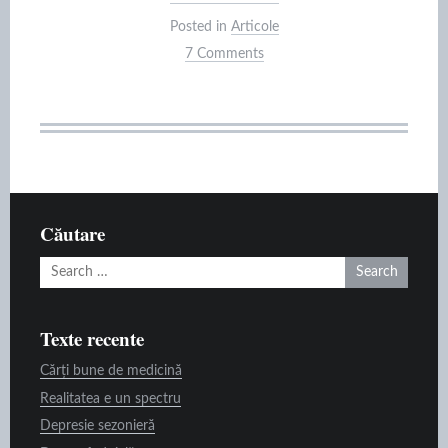
și
Posted in
Articole
depresie”
7 Comments
Căutare
Search
for:
Texte recente
Cărți bune de medicină
Realitatea e un spectru
Depresie sezonieră