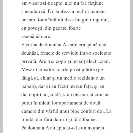
am visat azi-noapte, nici nu fac ficţiune
speculativă. E o sinteză a multor oameni
pe care i-am întâlnit de-a lungul timpului,
cu poveşti, din păcate, foarte
asemănătoare.
E vorba de doamna A, care era, până mai
deunăzi, femeie de serviciu într-o societate
privată. Are trei copii şi un soţ electrician.
Meserii cinstite, foarte prost plătite (pe
lângă ei, chiar şi un medic rezident e un
nabab), dar ei au făcut mereu faţă, şi-au
dat copiii la şcoală, s-au descurcat cum au
putut în micul lor apartament de două
camere din vârful unui bloc confort doi. La
limită, dar fără datorii şi fără foame.
Pe doamna A au apucat-o la un moment