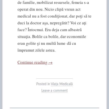
de familie, mobilizat resursele, femeia s-a
operat din nou. Nicio clipă vreun act
medical nu a fost condiţionat, dar poţi să te
duci la doctor aşa, nepregătit? Voi ce aţi
face? Întocmai. Era deja cam albastră
situaţia. Bolile ca bolile, dar economiile
erau golite şi nu multă lume dă cu
împrumut zilele astea.
“Cancerul
Continue reading
→
din
apartamentul
confort
Posted in
Viața Medicală
doi”
Leave a comment