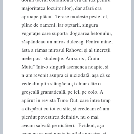
majoritatea locuitorilor), dar afară era
aproape plăcut. Terase modeste peste tot,
pline de oameni, iar oțetarii, singura
vegetație care suporta dogoarea betonului,
răspândeau un miros dulceag. Pentru mine,
ăsta a rămas mirosul Rahovei și al tinereții
mele post-studenție. Am scris „Craiu
Mutu” într-o singură asemenea noapte, și
n-am revenit asupra ei niciodată, așa că se
vede din plin stângăcia și chiar câte o
greșeală gramaticală, pe ici, pe colo. A
apărut în revista Time-Out, care între timp
a dispărut cu tot cu site, și credeam că am
pierdut povestirea definitiv, nu o mai
aveam salvată pe nicăieri. Evident, așa
ceva nu se mai poate în zilele noastre, și