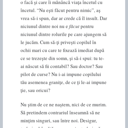
o facă și care îi mănâncă viața încetul cu
încetul. “Nu ești făcut pentru nimic”, aș
vrea să-i spun, dar ar crede că îl insult. Dar
niciunul dintre noi nu e
făcut
pentru
niciunul dintre rolurile pe care ajungem să
le jucăm. Cum să-ți privești copilul în
ochii mari cu care te fixează imediat după
ce se trezește din somn, și să-i spui: tu te-
ai născut să fii contabil? Sau doctor? Sau
pilot de curse? Nu i-ai impune copilului
tău asemenea granițe, de ce ți le-ai impune
ție, sau oricui?
Nu știm de ce ne naștem, nici de ce murim.
Să pretindem contrariul înseamnă să ne
mințim singuri, sau între noi. Desigur,