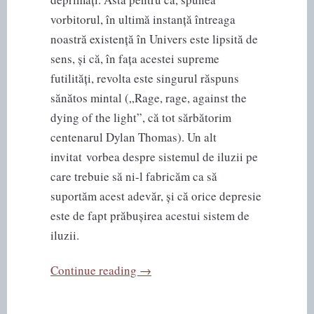
vorbitorul, în ultimă instanță întreaga
noastră existență în Univers este lipsită de
sens, și că, în fața acestei supreme
futilități, revolta este singurul răspuns
sănătos mintal („Rage, rage, against the
dying of the light”, că tot sărbătorim
centenarul Dylan Thomas). Un alt
invitat vorbea despre sistemul de iluzii pe
care trebuie să ni-l fabricăm ca să
suportăm acest adevăr, și că orice depresie
este de fapt prăbușirea acestui sistem de
iluzii.
“Despre
Continue reading
→
iluzii,
sens