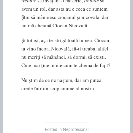
trebuie
să învățăm o meserie,
trebuie
să
avem un rol, dar asta nu e ceea ce suntem.
Știu să mânuiesc ciocanul și nicovala, dar
nu mă cheamă Ciocan Nicovală.
Și totuși, așa te strigă toată lumea. Ciocan,
ia vino încoa. Nicovală, fă-ți treaba, altfel
nu meriți să mănânci, să dormi, să exiști.
Cine mai ține minte cum te chema de fapt?
Nu știm de ce ne naștem, dar am putea
crede într-un scop anume al nostru.
Posted in
Neprofesional