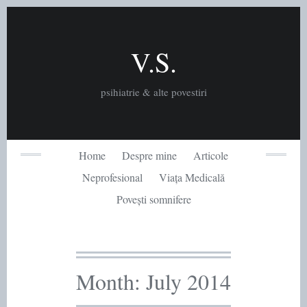
Skip
to
content
V.S.
psihiatrie & alte povestiri
Home
Despre mine
Articole
Neprofesional
Viața Medicală
Povești somnifere
Month:
July 2014