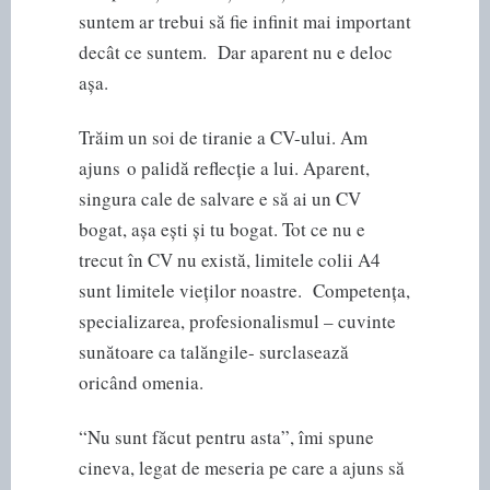
suntem ar trebui să fie infinit mai important
decât ce suntem. Dar aparent nu e deloc
așa.
Trăim un soi de tiranie a CV-ului. Am
ajuns o palidă reflecție a lui. Aparent,
singura cale de salvare e să ai un CV
bogat, așa ești și tu bogat. Tot ce nu e
trecut în CV nu există, limitele colii A4
sunt limitele vieților noastre. Competența,
specializarea, profesionalismul – cuvinte
sunătoare ca talăngile- surclasează
oricând omenia.
“Nu sunt făcut pentru asta”, îmi spune
cineva, legat de meseria pe care a ajuns să