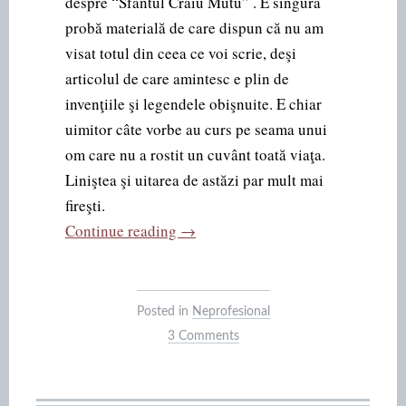
despre “Sfântul Craiu Mutu” . E singura
probă materială de care dispun că nu am
visat totul din ceea ce voi scrie, deşi
articolul de care amintesc e plin de
invenţiile şi legendele obişnuite. E chiar
uimitor câte vorbe au curs pe seama unui
om care nu a rostit un cuvânt toată viaţa.
Liniştea şi uitarea de astăzi par mult mai
fireşti.
“Sfântul
Continue reading
→
Craiu
Mutu”
Posted in
Neprofesional
3 Comments