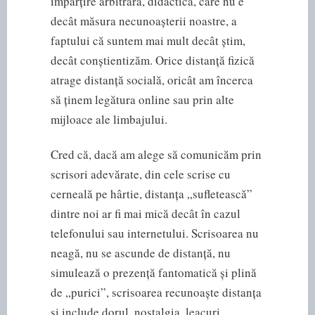
împărțire arbitrară, didactică, care nu e
decât măsura necunoașterii noastre, a
faptului că suntem mai mult decât știm,
decât conștientizăm. Orice distanță fizică
atrage distanță socială, oricât am încerca
să ținem legătura online sau prin alte
mijloace ale limbajului.
Cred că, dacă am alege să comunicăm prin
scrisori adevărate, din cele scrise cu
cerneală pe hârtie, distanța „sufletească”
dintre noi ar fi mai mică decât în cazul
telefonului sau internetului. Scrisoarea nu
neagă, nu se ascunde de distanță, nu
simulează o prezență fantomatică și plină
de „purici”, scrisoarea recunoaște distanța
și include dorul, nostalgia, leacuri