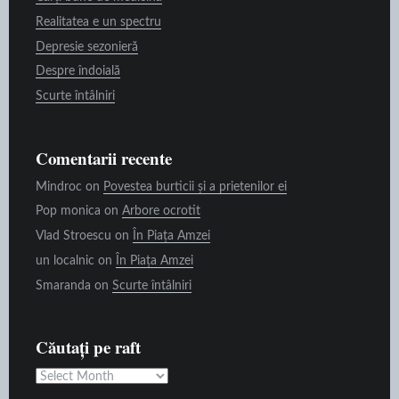
Realitatea e un spectru
Depresie sezonieră
Despre îndoială
Scurte întâlniri
Comentarii recente
Mindroc
on
Povestea burticii și a prietenilor ei
Pop monica
on
Arbore ocrotit
Vlad Stroescu
on
În Piața Amzei
un localnic
on
În Piața Amzei
Smaranda
on
Scurte întâlniri
Căutați pe raft
Căutați
pe