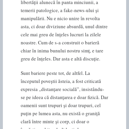
libertății alunecă în panta minciunii, a
temerii patologice, a fake-news-ului și
manipulării. Nu e nicio unire în revolta
asta, ci doar diviziune absurdă, unul dintre
cele mai greu de înțeles lucruri la zilele
noastre. Cum de s-a construit o barieră
chiar în inima bunului nostru simț, e tare
greu de înțeles. Dar asta e altă discuție.
Sunt bariere peste tot, de altfel. La
începutul poveștii ăsteia, a fost criticată
expresia „distanțare socială”, insistându-
se pe ideea că distanțarea e doar fizică. Dar
oamenii sunt trupuri și doar trupuri, cel
puțin pe lumea asta, nu există o graniță
clară între minte și corp, ci doar o