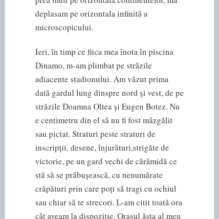
deplasam pe orizontala infinită a
microscopicului.
Ieri, în timp ce fiica mea înota în piscina
Dinamo, m-am plimbat pe străzile
adiacente stadionului. Am văzut prima
dată gardul lung dinspre nord și vest, de pe
străzile Doamna Oltea și Eugen Botez. Nu
e centimetru din el să nu fi fost mâzgălit
sau pictat. Straturi peste straturi de
inscripții, desene, înjurături,strigăte de
victorie, pe un gard vechi de cărămidă ce
stă să se prăbușească, cu nenumărate
crăpături prin care poți să tragi cu ochiul
sau chiar să te strecori. L-am citit toată ora
cât aveam la dispoziție. Orașul ăsta al meu