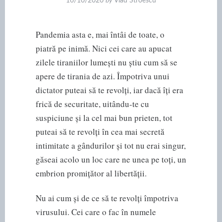
16/10/2020
by
Vlad Stroescu
Pandemia asta e, mai întâi de toate, o
piatră pe inimă. Nici cei care au apucat
zilele tiraniilor lumești nu știu cum să se
apere de tirania de azi. Împotriva unui
dictator puteai să te revolți, iar dacă îți era
frică de securitate, uitându-te cu
suspiciune și la cel mai bun prieten, tot
puteai să te revolți în cea mai secretă
intimitate a gândurilor și tot nu erai singur,
găseai acolo un loc care ne unea pe toți, un
embrion promițător al libertății.
Nu ai cum și de ce să te revolți împotriva
virusului. Cei care o fac în numele