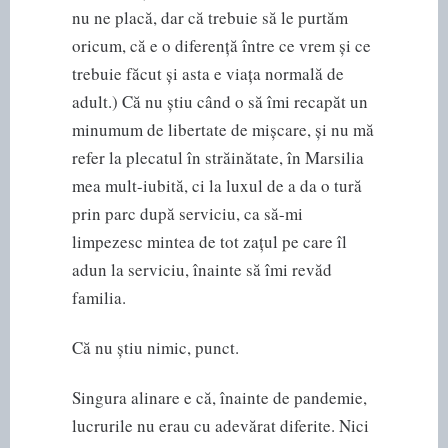
nu ne placă, dar că trebuie să le purtăm
oricum, că e o diferență între ce vrem și ce
trebuie făcut și asta e viața normală de
adult.) Că nu știu când o să îmi recapăt un
minumum de libertate de mișcare, și nu mă
refer la plecatul în străinătate, în Marsilia
mea mult-iubită, ci la luxul de a da o tură
prin parc după serviciu, ca să-mi
limpezesc mintea de tot zațul pe care îl
adun la serviciu, înainte să îmi revăd
familia.
Că nu știu nimic, punct.
Singura alinare e că, înainte de pandemie,
lucrurile nu erau cu adevărat diferite. Nici