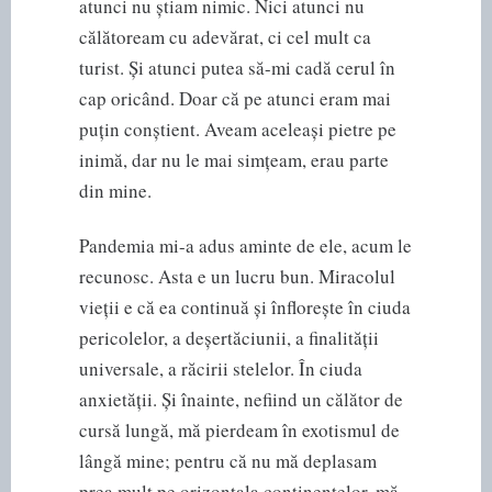
atunci nu știam nimic. Nici atunci nu
călătoream cu adevărat, ci cel mult ca
turist. Și atunci putea să-mi cadă cerul în
cap oricând. Doar că pe atunci eram mai
puțin conștient. Aveam aceleași pietre pe
inimă, dar nu le mai simțeam, erau parte
din mine.
Pandemia mi-a adus aminte de ele, acum le
recunosc. Asta e un lucru bun. Miracolul
vieții e că ea continuă și înflorește în ciuda
pericolelor, a deșertăciunii, a finalității
universale, a răcirii stelelor. În ciuda
anxietății. Și înainte, nefiind un călător de
cursă lungă, mă pierdeam în exotismul de
lângă mine; pentru că nu mă deplasam
prea mult pe orizontala continentelor, mă