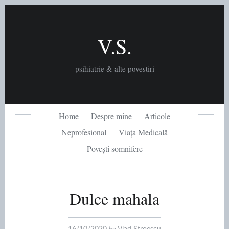
Skip
to
content
V.S.
psihiatrie & alte povestiri
Home
Despre mine
Articole
Neprofesional
Viața Medicală
Povești somnifere
Dulce mahala