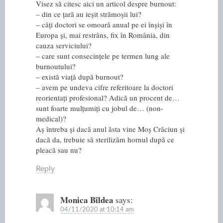
Visez să citesc aici un articol despre burnout:
– din ce țară au ieșit strămoșii lui?
– câți doctori se omoară anual pe ei înșiși în
Europa și, mai restrâns, fix în România, din
cauza serviciului?
– care sunt consecințele pe termen lung ale
burnoutului?
– există viață după burnout?
– avem pe undeva cifre referitoare la doctori
reorientați profesional? Adică un procent de…
sunt foarte mulțumiți cu jobul de… (non-
medical)?
Aș întreba și dacă anul ăsta vine Moș Crăciun și
dacă da, trebuie să sterilizăm hornul după ce
pleacă sau nu?
Reply
Monica Bîldea
says:
04/11/2020 at 10:14 am