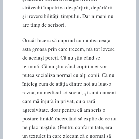
străvechi împotriva despărțirii, depărtării
și ireversibilității timpului. Dar nimeni nu
are timp de scrisori.
Oricât încerc să cuprind cu mintea ceața
asta groasă prin care trecem, mă tot lovesc
de aceiași pereți. Că nu știu când se
termină. Că nu știu când copiii mei vor
putea socializa normal cu alți copii. Că nu
înțeleg cum de atâția dintre noi au luat-o
razna, nu medical, ci social, și sunt oameni
care mă înjură în privat, cu o rară
agresivitate, doar pentru că am scris o
postare timidă încercând să explic de ce nu
ne plac măștile. (Pentru conformitate, era
un textuleț în care ziceam că e normal să