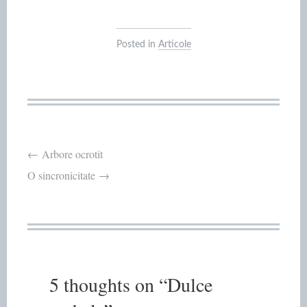
Posted in
Articole
Post
←
Arbore ocrotit
O sincronicitate
→
navigation
5 thoughts on “
Dulce