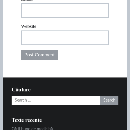
Website
Căutare
Search
for:
Texte recente
Cărți bune de medicină