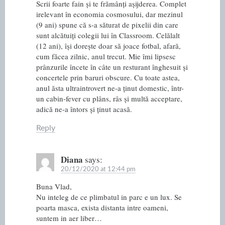
Scrii foarte fain și te frămânți așijderea. Complet
irelevant în economia cosmosului, dar mezinul
(9 ani) spune că s-a săturat de pixelii din care
sunt alcătuiți colegii lui în Classroom. Celălalt
(12 ani), își dorește doar să joace fotbal, afară,
cum făcea zilnic, anul trecut. Mie îmi lipsesc
prânzurile încete în câte un resturant înghesuit și
concertele prin baruri obscure. Cu toate astea,
anul ăsta ultraintrovert ne-a ținut domestic, într-
un cabin-fever cu plâns, râs și multă acceptare,
adică ne-a întors și ținut acasă.
Reply
Diana
says:
20/12/2020 at 12:44 pm
Buna Vlad,
Nu inteleg de ce plimbatul in parc e un lux. Se
poarta masca, exista distanta intre oameni,
suntem in aer liber…