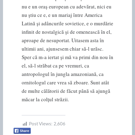
nu e un oraș european cu adevărat, nici eu
nu știu ce e, e un mariaj între America
Latină și adâncurile sovietice, e o murdărie
infinit de nostalgică și de omenească în el,
aproape de nesuportat. Uitasem asta în
ultimii ani, ajunsesem chiar să-l urăsc.
Sper că m-a iertat și mă va primi din nou în
el, să-l străbat ca pe vremuri, ca
antropologul în jungla amazoniană, ca
ornitologul care vrea să zboare. Sunt atât
de multe călătorii de făcut până să ajungă
măcar la colțul străzii.
Post Views:
2,606