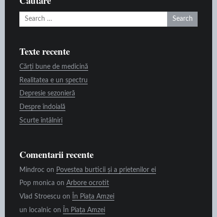
Căutare
Search
for:
Texte recente
Cărți bune de medicină
Realitatea e un spectru
Depresie sezonieră
Despre îndoială
Scurte întâlniri
Comentarii recente
Mindroc
on
Povestea burticii și a prietenilor ei
Pop monica
on
Arbore ocrotit
Vlad Stroescu
on
În Piața Amzei
un localnic
on
În Piața Amzei