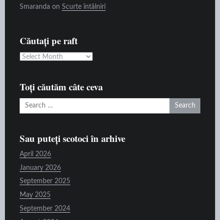
Smaranda
on
Scurte întâlniri
Căutați pe raft
Căutați
pe
raft
Toți căutăm câte ceva
Search
for:
Sau puteți scotoci în arhive
April 2026
January 2026
September 2025
May 2025
September 2024