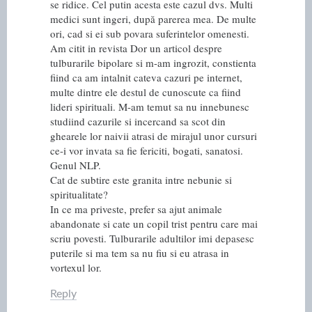
se ridice. Cel putin acesta este cazul dvs. Multi
medici sunt ingeri, după parerea mea. De multe
ori, cad si ei sub povara suferintelor omenesti.
Am citit in revista Dor un articol despre
tulburarile bipolare si m-am ingrozit, constienta
fiind ca am intalnit cateva cazuri pe internet,
multe dintre ele destul de cunoscute ca fiind
lideri spirituali. M-am temut sa nu innebunesc
studiind cazurile si incercand sa scot din
ghearele lor naivii atrasi de mirajul unor cursuri
ce-i vor invata sa fie fericiti, bogati, sanatosi.
Genul NLP.
Cat de subtire este granita intre nebunie si
spiritualitate?
In ce ma priveste, prefer sa ajut animale
abandonate si cate un copil trist pentru care mai
scriu povesti. Tulburarile adultilor imi depasesc
puterile si ma tem sa nu fiu si eu atrasa in
vortexul lor.
Reply