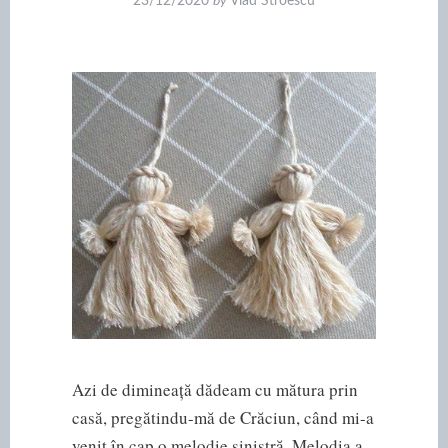
23/12/2020
by
Vlad Stroescu
Azi de dimineață dădeam cu mătura prin
casă, pregătindu-mă de Crăciun, când mi-a
venit în cap o melodie sinistră. Melodia a