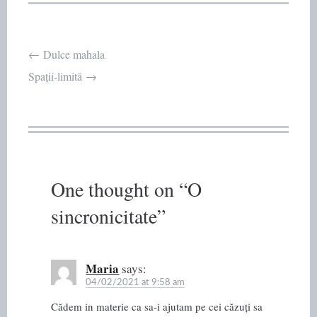
Post
←
Dulce mahala
Spații-limită
→
navigation
One thought on “
O
sincronicitate
”
Maria
says:
04/02/2021 at 9:58 am
Cădem in materie ca sa-i ajutam pe cei căzuți sa