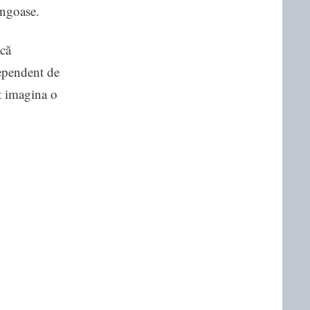
angoase.
acă
dependent de
t imagina o