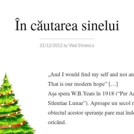
În căutarea sinelui
21/12/2012
by
Vlad Stroescu
„And I would find my self and not an
That is our modern hope” […]
Așa spera W.B.Yeats în 1918 (“Per A
Silentiae Lunae”). Aproape un secol m
obiectul acestor speranțe pare mai înd
oricând.