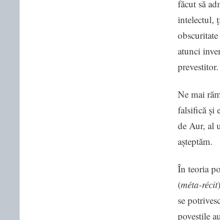
făcut să ad
intelectul,
obscuritate
atunci inve
prevestitor.
Ne mai rămâ
falsifică și
de Aur, al 
așteptăm.
În teoria p
(
méta-récit
se potrivesc
poveștile a