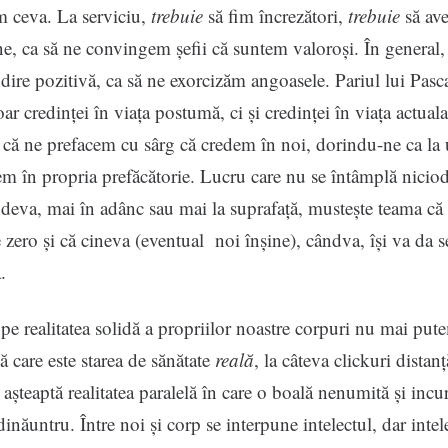
m ceva. La serviciu,
trebuie
să fim încrezători,
trebuie
să av
ne, ca să ne convingem șefii că suntem valoroși. În general, 
ire pozitivă, ca să ne exorcizăm angoasele. Pariul lui Pasca
r credinței în viața postumă, ci și credinței în viața actuala
a că ne prefacem cu sârg că credem în noi, dorindu-ne ca l
em în propria prefăcătorie. Lucru care nu se întâmplă nicio
ndeva, mai în adânc sau mai la suprafață, mustește teama c
e zero și că cineva (eventual noi înșine), cândva, își va da 
.
pe realitatea solidă a propriilor noastre corpuri nu mai put
 care este starea de sănătate
reală
, la câteva clickuri distanț
e așteaptă realitatea paralelă în care o boală nenumită și incu
inăuntru. Între noi și corp se interpune intelectul, dar intel