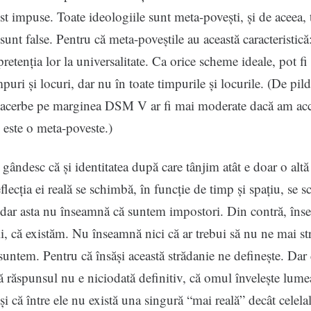
ost impuse. Toate ideologiile sunt meta-povești, și de aceea, 
sunt false. Pentru că meta-poveștile au această caracteristică
retenția lor la universalitate. Ca orice scheme ideale, pot fi 
puri și locuri, dar nu în toate timpurile și locurile. (De pild
e acerbe pe marginea DSM V ar fi mai moderate dacă am acc
ste o meta-poveste.)
gândesc că și identitatea după care tânjim atât e doar o altă
flecția ei reală se schimbă, în funcție de timp și spațiu, se 
 dar asta nu înseamnă că suntem impostori. Din contră, în
i, că existăm. Nu înseamnă nici că ar trebui să nu ne mai s
suntem. Pentru că însăși această strădanie ne definește. Dar
 răspunsul nu e niciodată definitiv, că omul învelește lumea
și că între ele nu există una singură “mai reală” decât celelal