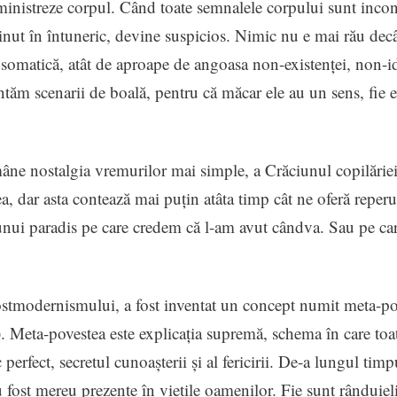
ministreze corpul. Când toate semnalele corpului sunt incon
 ținut în întuneric, devine suspicios. Nimic nu e mai rău decâ
 somatică, atât de aproape de angoasa non-existenței, non-ide
ntăm scenarii de boală, pentru că măcar ele au un sens, fie el
ne nostalgia vremurilor mai simple, a Crăciunul copilăriei
 ea, dar asta contează mai puțin atâta timp cât ne oferă reper
unui paradis pe care credem că l-am avut cândva. Sau pe car
ostmodernismului, a fost inventat un concept numit meta-po
). Meta-povestea este explicația supremă, schema în care toat
 perfect, secretul cunoașterii și al fericirii. De-a lungul tim
u fost mereu prezente în viețile oamenilor. Fie sunt rânduiel