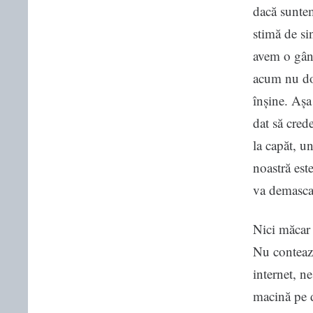
dacă sunte
stimă de si
avem o gând
acum nu doa
înșine. Aș
dat să cred
la capăt, u
noastră est
va demasca
Nici măcar 
Nu contează
internet, n
macină pe d