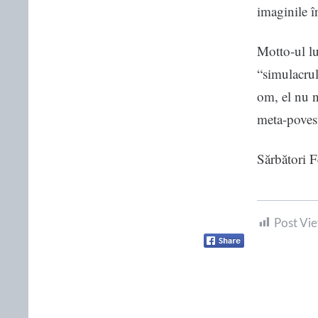
imaginile î
Motto-ul lu
“simulacrul
om, el nu n
meta-povest
Sărbători Fe
Post Vie