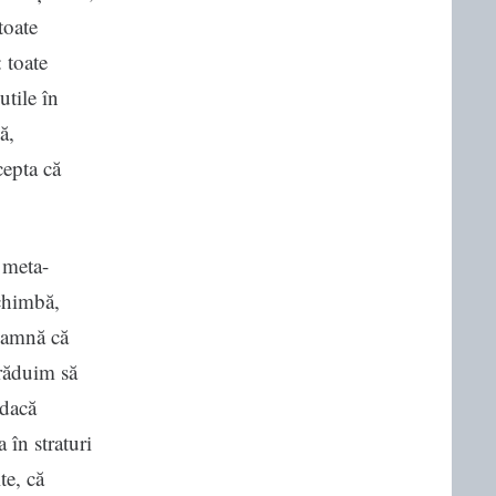
toate
: toate
utile în
ă,
epta că
 meta-
schimbă,
seamnă că
trăduim să
 dacă
 în straturi
te, că