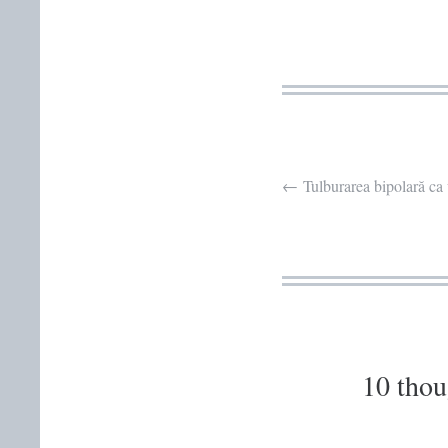
Post
←
Tulburarea bipolară ca 
navigation
10 thou