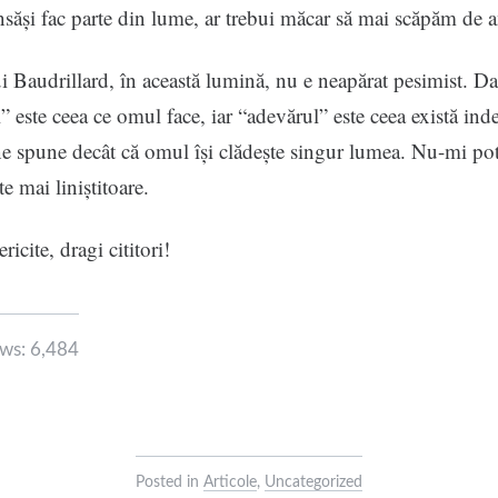
nsăși fac parte din lume, ar trebui măcar să mai scăpăm de 
i Baudrillard, în această lumină, nu e neapărat pesimist. D
” este ceea ce omul face, iar “adevărul” este ceea există in
e spune decât că omul își clădește singur lumea. Nu-mi po
e mai liniștitoare.
ricite, dragi cititori!
ws:
6,484
Posted in
Articole
,
Uncategorized