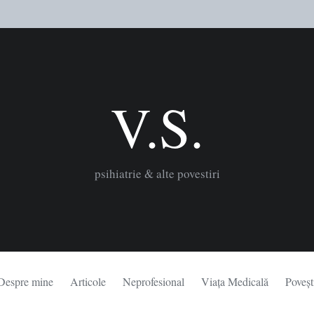
V.S.
psihiatrie & alte povestiri
Despre mine
Articole
Neprofesional
Viața Medicală
Poveșt