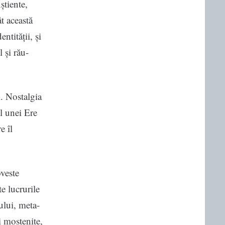
știente,
t această
ntității, și
 și rău-
. Nostalgia
ul unei Ere
e îl
veste
e lucrurile
pului, meta-
i moștenite,