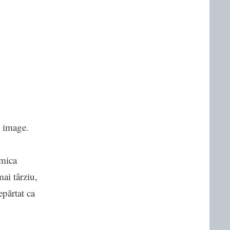
 image.
mica
ai târziu,
epărtat ca