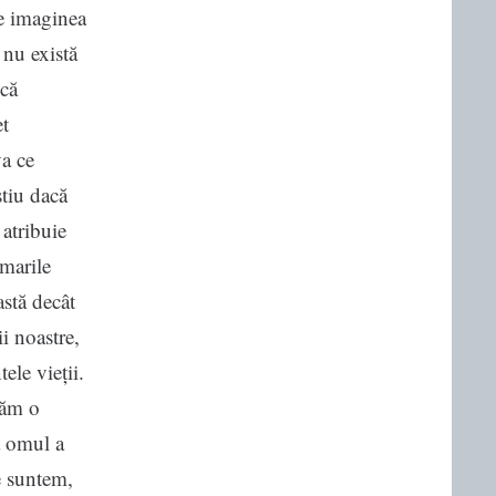
re imaginea
 nu există
ică
et
va ce
știu dacă
 atribuie
 marile
stă decât
i noastre,
ele vieții.
lăm o
a omul a
ce suntem,