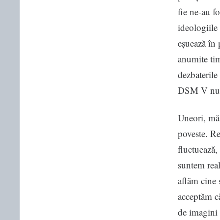
fie ne-au f
ideologiile 
eșuează în p
anumite tim
dezbateril
DSM V nu e
Uneori, mă 
poveste. Re
fluctuează,
suntem real
aflăm cine 
acceptăm că
de imagini 