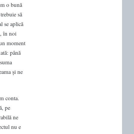
em o bună
trebuie să
l se aplică
, în noi
a un moment
dată: până
ă suma
seama și ne
em conta.
ă, pe
rabilă ne
ectul nu e