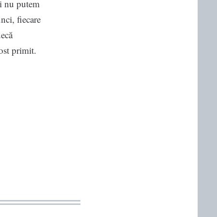
nci nu putem
nci, fiecare
decă
ost primit.