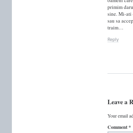
oameni care 
primim darur
sine. Mi-ati
sau sa accep
traim…
Reply
Leave a 
Your email ad
Comment
*