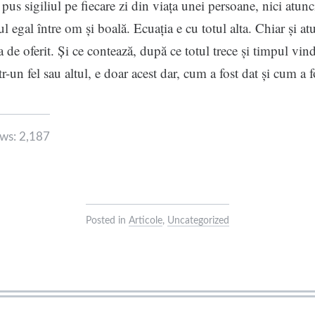
a pus sigiliul pe fiecare zi din viața unei persoane, nici atu
 egal între om și boală. Ecuația e cu totul alta. Chiar și atu
 de oferit. Și ce contează, după ce totul trece și timpul vin
tr-un fel sau altul, e doar acest dar, cum a fost dat și cum a f
ws:
2,187
Posted in
Articole
,
Uncategorized