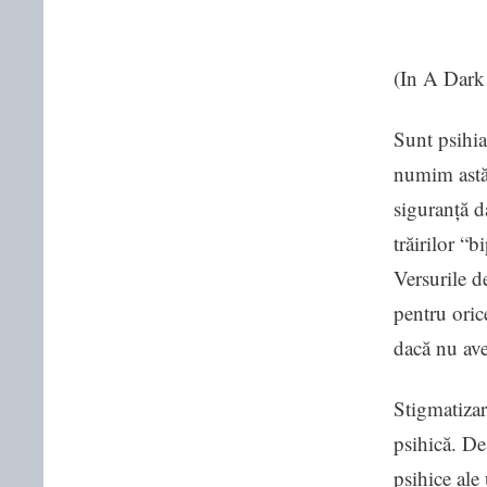
(In A Dark
Sunt psihia
numim astăz
siguranță da
trăirilor “
Versurile d
pentru oric
dacă nu ave
Stigmatizar
psihică. De
psihice ale