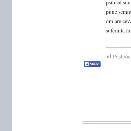
psihică și-
pune semnul
om are ceva
suferința în
Post Vie