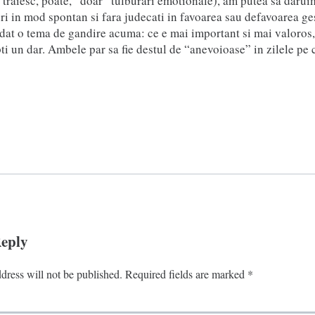
traiesc, poate, “doar” tulburari emotionale), am putea sa daruim
i in mod spontan si fara judecati in favoarea sau defavoarea ges
 dat o tema de gandire acuma: ce e mai important si mai valoros,
ti un dar. Ambele par sa fie destul de “anevoioase” in zilele pe 
Reply
dress will not be published.
Required fields are marked
*