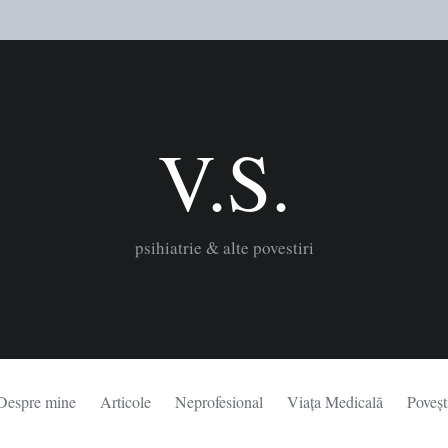
V.S.
psihiatrie & alte povestiri
Despre mine
Articole
Neprofesional
Viața Medicală
Poveșt