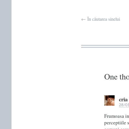
Post
←
În căutarea sinelui
navigation
One tho
cria
28/01
Frumoasa int
perceptiile 