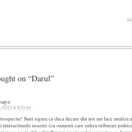
Să
ught on “
Darul
”
says:
/2013 at 8:33 am
rospectie! Sunt sigura ca daca fiecare din noi am face analiza a
si interactiunile noastre (cu oamenii care sufera tulburari psihice