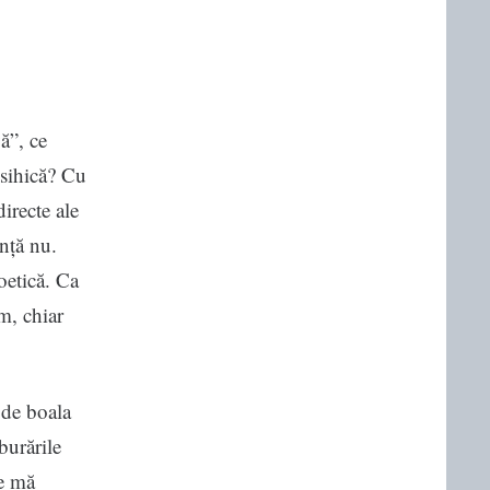
ă”, ce
psihică? Cu
directe ale
anță nu.
oetică. Ca
em, chiar
 de boala
burările
ie mă