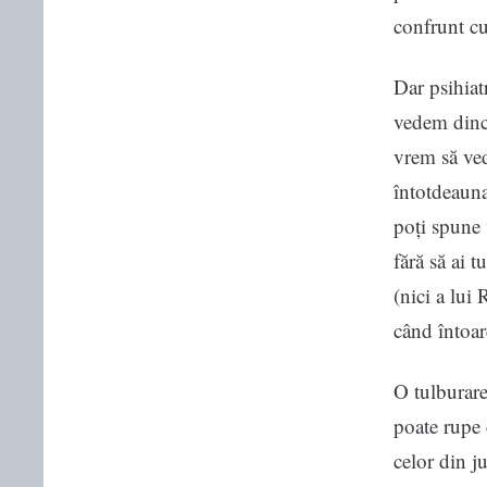
confrunt cu
Dar psihiat
vedem dinco
vrem să ved
întotdeauna 
poți spune 
fără să ai t
(nici a lui 
când întoar
O tulburare
poate rupe 
celor din j