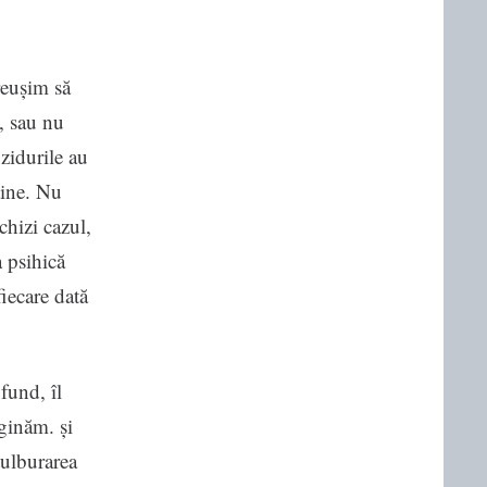
reușim să
, sau nu
zidurile au
 tine. Nu
chizi cazul,
a psihică
fiecare dată
fund, îl
aginăm. și
tulburarea