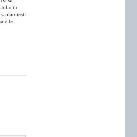
 si sa
tului in
 sa daruiesti
care le