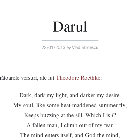
Darul
23/01/2013
by
Vlad Stroescu
toarele versuri, ale lui
Theodore Roethke
:
Dark, dark my light, and darker my desire.
My soul, like some heat-maddened summer fly,
Keeps buzzing at the sill. Which I is
I
?
A fallen man, I climb out of my fear.
The mind enters itself, and God the mind,