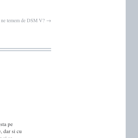
 ne temem de DSM V?
→
sta pe
, dar si cu