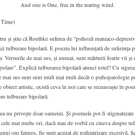
And one is One, free in the tearing wind.
 Time)
tru și știu că Roethke suferea de “psihoză maniaco-depresiv
i tulburare bipolară. E poezia lui influențată de suferința 
. Versurile de mai sus, și numai, sunt mărturii foarte vii și 
bipolare”. Explică tulburarea bipolară atunci totul? Cu sigur
e mai sus sunt sunt mult mai mult decât o psihopatologie p
e obiect artistic, există ceva în noi care se recunoaște în po
m tulburare bipolară.
ea nu privește doar oamenii. Și poemele pot fi stigmatizate
 cele mai multe ori, dacă stau de vorbă cu cineva despre tul
 unui om faimos, fie sunt acuzat de psihiatrizare excesivă, f