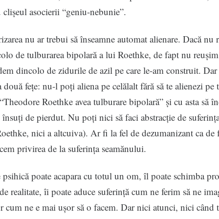
 clișeul asocierii “geniu-nebunie”.
rizarea nu ar trebui să înseamne automat alienare. Dacă nu 
lo de tulburarea bipolară a lui Roethke, de fapt nu reușim
em dincolo de zidurile de azil pe care le-am construit. Dar 
două fețe: nu-l poți aliena pe celălalt fără să te alienezi pe
“Theodore Roethke avea tulburare bipolară” și cu asta să în
u însuți de pierdut. Nu poți nici să faci abstracție de suferinț
Roethke, nici a altcuiva). Ar fi la fel de dezumanizant ca de 
cem privirea de la suferința seamănului.
 psihică poate acapara cu totul un om, îl poate schimba pro
de realitate, îi poate aduce suferință cum ne ferim să ne im
ur cum ne e mai ușor să o facem. Dar nici atunci, nici când 