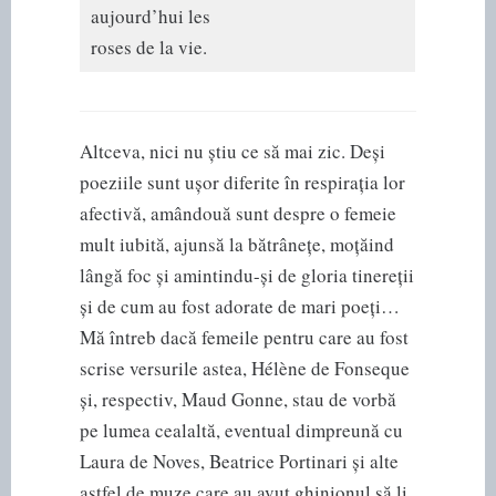
aujourd’hui les
roses de la vie.
Altceva, nici nu știu ce să mai zic. Deși
poeziile sunt ușor diferite în respirația lor
afectivă, amândouă sunt despre o femeie
mult iubită, ajunsă la bătrânețe, moțăind
lângă foc și amintindu-și de gloria tinereții
și de cum au fost adorate de mari poeți…
Mă întreb dacă femeile pentru care au fost
scrise versurile astea, Hélène de Fonseque
și, respectiv, Maud Gonne, stau de vorbă
pe lumea cealaltă, eventual dimpreună cu
Laura de Noves, Beatrice Portinari și alte
astfel de muze care au avut ghinionul să li