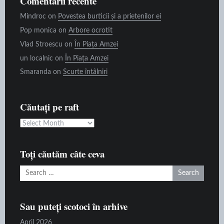
Comentarii recente
Mindroc
on
Povestea burticii și a prietenilor ei
Pop monica
on
Arbore ocrotit
Vlad Stroescu
on
În Piața Amzei
un localnic
on
În Piața Amzei
Smaranda
on
Scurte întâlniri
Căutați pe raft
Căutați
pe
raft
Toți căutăm câte ceva
Search
for:
Sau puteți scotoci în arhive
April 2026