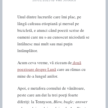
10/01/2023
by
Vlad Stroescu
Unul dintre lucrurile care îmi plac, pe
lângă cafeaua etiopiană și mersul pe
bicicletă, e atunci când poezii scrise de
oameni care nu s-au cunoscut niciodată se
întâlnesc mai mult sau mai puțin
întâmplător.
Acum ceva vreme, vă ziceam de
două
poezioare despre Lună
care au rămas cu
mine de-a lungul anilor.
Apoi, e metafora cornului de vânătoare,
peste care am dat la trei poeți foarte
diferiți: la Tennyson,
Blow, bugle; answer