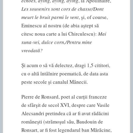
echoes, dying, dying, dying
, la Apollinaire,
Les souvenirs sont cors de chasse/Dont
meurt le bruit parmi le vent
, și, of course,
Eminescu al nostru (de abia aștept să
citesc noua carte a lui Chirculescu):
Mai
suna-vei, dulce corn,/Pentru mine
vreodată?
Și acum o să vă delectez, dragi 1,5 cititori,
cu o altă întâlnire poematică, de data asta
peste secole și canalul Mânecii.
Pierre de Ronsard, poet al curții franceze
de sfârșit de secol XVI, despre care Vasile
Alecsandri pretindea că ar fi avut rădăcini
românești (strămoșul său, Baudouin de
Ronsart, ar fi fost legendarul ban Mărăcine,