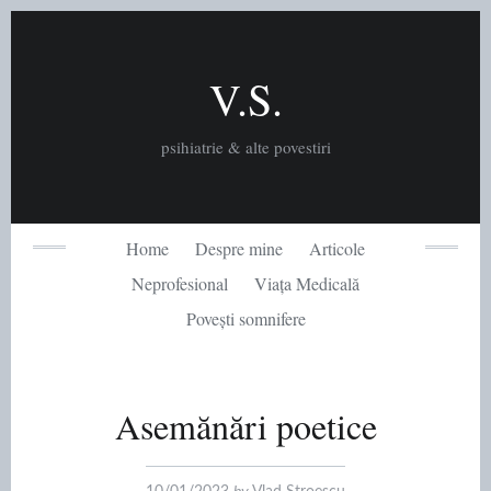
Skip
to
content
V.S.
psihiatrie & alte povestiri
Home
Despre mine
Articole
Neprofesional
Viața Medicală
Povești somnifere
Asemănări poetice