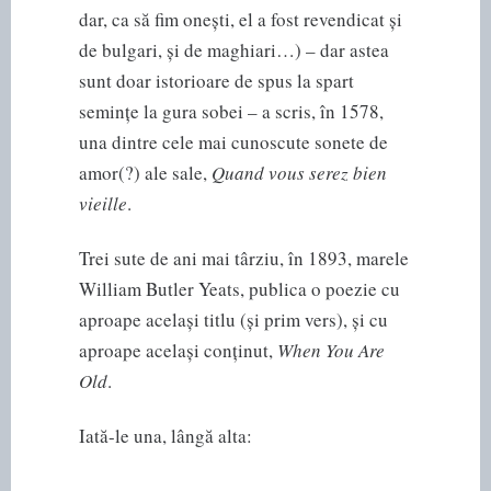
dar, ca să fim onești, el a fost revendicat și
de bulgari, și de maghiari…) – dar astea
sunt doar istorioare de spus la spart
semințe la gura sobei – a scris, în 1578,
una dintre cele mai cunoscute sonete de
amor(?) ale sale,
Quand vous serez bien
vieille
.
Trei sute de ani mai târziu, în 1893, marele
William Butler Yeats, publica o poezie cu
aproape același titlu (și prim vers), și cu
aproape același conținut,
When You Are
Old
.
Iată-le una, lângă alta: