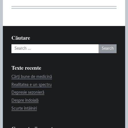
Căutare
Search
for:
Texte recente
Cărți bune de medicină
Realitatea e un spectru
Depresie sezonieră
Despre îndoială
Scurte întâlniri