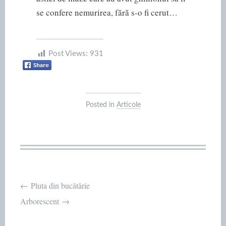
se confere nemurirea, fără s-o fi cerut…
Post Views:
931
Posted in
Articole
Post
←
Pluta din bucătărie
Arborescent
→
navigation