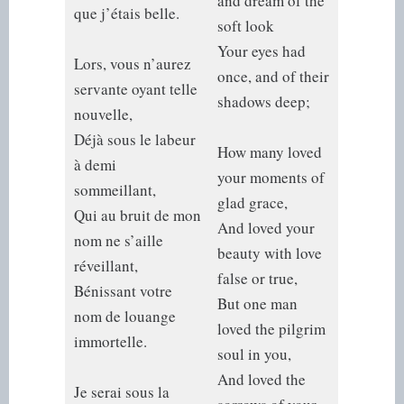
and dream of the
que j’étais belle.
soft look
Your eyes had
Lors, vous n’aurez
once, and of their
servante oyant telle
shadows deep;
nouvelle,
Déjà sous le labeur
How many loved
à demi
your moments of
sommeillant,
glad grace,
Qui au bruit de mon
And loved your
nom ne s’aille
beauty with love
réveillant,
false or true,
Bénissant votre
But one man
nom de louange
loved the pilgrim
immortelle.
soul in you,
And loved the
Je serai sous la