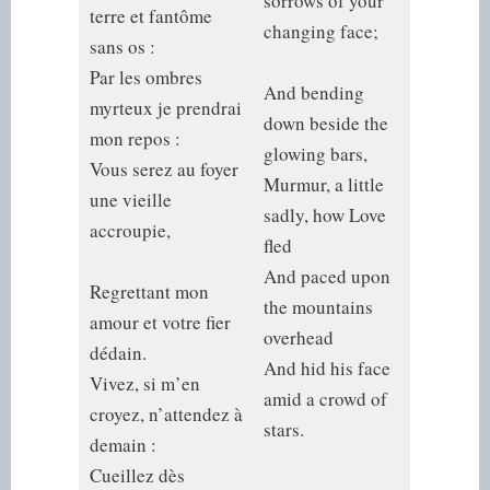
sorrows of your
terre et fantôme
changing face;
sans os :
Par les ombres
And bending
myrteux je prendrai
down beside the
mon repos :
glowing bars,
Vous serez au foyer
Murmur, a little
une vieille
sadly, how Love
accroupie,
fled
And paced upon
Regrettant mon
the mountains
amour et votre fier
overhead
dédain.
And hid his face
Vivez, si m’en
amid a crowd of
croyez, n’attendez à
stars.
demain :
Cueillez dès