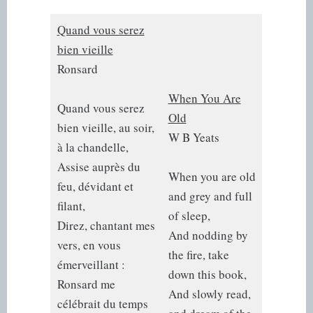
Quand vous serez
bien vieille
Ronsard
When You Are
Quand vous serez
Old
bien vieille, au soir,
W B Yeats
à la chandelle,
Assise auprès du
When you are old
feu, dévidant et
and grey and full
filant,
of sleep,
Direz, chantant mes
And nodding by
vers, en vous
the fire, take
émerveillant :
down this book,
Ronsard me
And slowly read,
célébrait du temps