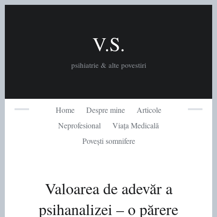
Skip
to
content
V.S.
psihiatrie & alte povestiri
Home
Despre mine
Articole
Neprofesional
Viața Medicală
Povești somnifere
Valoarea de adevăr a
psihanalizei – o părere