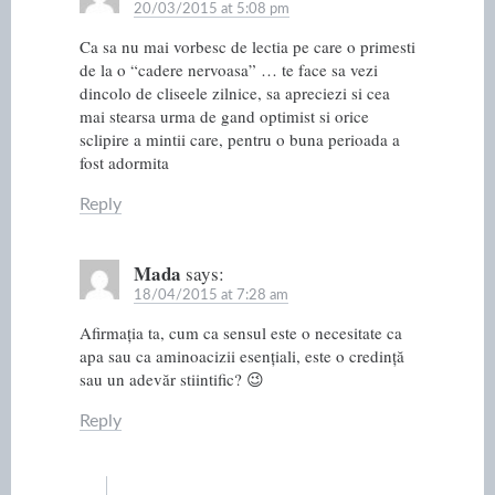
20/03/2015 at 5:08 pm
Ca sa nu mai vorbesc de lectia pe care o primesti
de la o “cadere nervoasa” … te face sa vezi
dincolo de cliseele zilnice, sa apreciezi si cea
mai stearsa urma de gand optimist si orice
sclipire a mintii care, pentru o buna perioada a
fost adormita
Reply
Mada
says:
18/04/2015 at 7:28 am
Afirmația ta, cum ca sensul este o necesitate ca
apa sau ca aminoacizii esențiali, este o credință
sau un adevăr stiintific? 😉
Reply