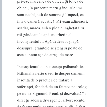
privesc marea, ca de obicei. Şi tot ca de
obicei, în prezenţa mării gândurile îmi
sunt neobişnuit de sonore şi limpezi, ca
într-o cameră acustică. Priveam adineaori,
aşadar, marea, sub o ploaie îngheţată, şi
mă gândeam la apă ca arhetip al
inconştientului. Apă dedesubt şi apă
deasupra, graniţele se şterg şi poate de
asta suntem aşa de atraşi de mare.
Inconştientul e un concept psihanalitic.
Psihanaliza este o teorie despre oameni,
însoţită de o practică de tratare a
suferinţei, fondată de un faimos neurolog
pe nume Sigmund Freud, şi dezvoltată în
direcţii adesea divergente, arborescente,
de foarte mulţi continuatori ai săi. A fost