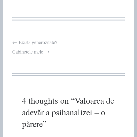
Post
←
Există generozitate?
Cabinetele mele
→
navigation
4 thoughts on “
Valoarea de
adevăr a psihanalizei – o
părere
”