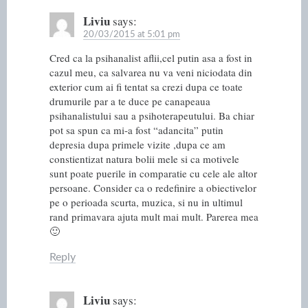
Liviu
says:
20/03/2015 at 5:01 pm
Cred ca la psihanalist aflii,cel putin asa a fost in
cazul meu, ca salvarea nu va veni niciodata din
exterior cum ai fi tentat sa crezi dupa ce toate
drumurile par a te duce pe canapeaua
psihanalistului sau a psihoterapeutului. Ba chiar
pot sa spun ca mi-a fost “adancita” putin
depresia dupa primele vizite ,dupa ce am
constientizat natura bolii mele si ca motivele
sunt poate puerile in comparatie cu cele ale altor
persoane. Consider ca o redefinire a obiectivelor
pe o perioada scurta, muzica, si nu in ultimul
rand primavara ajuta mult mai mult. Parerea mea
🙂
Reply
Liviu
says: