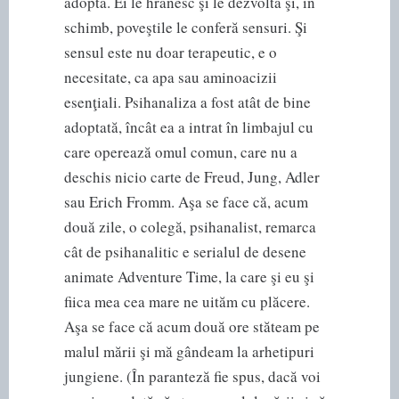
adoptă. Ei le hrănesc şi le dezvoltă şi, în
schimb, poveştile le conferă sensuri. Şi
sensul este nu doar terapeutic, e o
necesitate, ca apa sau aminoacizii
esenţiali. Psihanaliza a fost atât de bine
adoptată, încât ea a intrat în limbajul cu
care operează omul comun, care nu a
deschis nicio carte de Freud, Jung, Adler
sau Erich Fromm. Aşa se face că, acum
două zile, o colegă, psihanalist, remarca
cât de psihanalitic e serialul de desene
animate Adventure Time, la care şi eu şi
fiica mea cea mare ne uităm cu plăcere.
Aşa se face că acum două ore stăteam pe
malul mării şi mă gândeam la arhetipuri
jungiene. (În paranteză fie spus, dacă voi