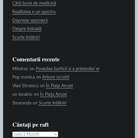
Cărți bune de medicină
Realitatea e un spectru
Depresie sezonieră
Despre îndoială
Scurte întâlniri
Comentarii recente
Mindroc
on
Povestea burticii și a prietenilor ei
Pop monica
on
Arbore ocrotit
Vlad Stroescu
on
În Piața Amzei
un localnic
on
În Piața Amzei
Smaranda
on
Scurte întâlniri
Căutați pe raft
Căutați