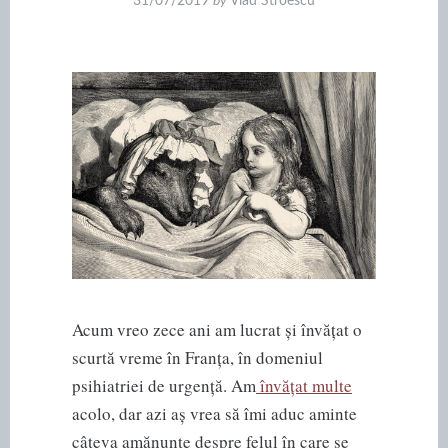
31/07/2019
by
Vlad Stroescu
Acum vreo zece ani am lucrat și învățat o
scurtă vreme în Franța, în domeniul
psihiatriei de urgență. Am
învățat multe
acolo, dar azi aș vrea să îmi aduc aminte
câteva amănunte despre felul în care se