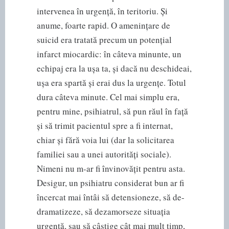
intervenea în urgență, în teritoriu. Și
anume, foarte rapid. O amenințare de
suicid era tratată precum un potențial
infarct miocardic: în câteva minunte, un
echipaj era la ușa ta, și dacă nu deschideai,
ușa era spartă și erai dus la urgențe. Totul
dura câteva minute. Cel mai simplu era,
pentru mine, psihiatrul, să pun răul în față
și să trimit pacientul spre a fi internat,
chiar și fără voia lui (dar la solicitarea
familiei sau a unei autorități sociale).
Nimeni nu m-ar fi învinovățit pentru asta.
Desigur, un psihiatru considerat bun ar fi
încercat mai întâi să detensioneze, să de-
dramatizeze, să dezamorseze situația
urgentă, sau să câștige cât mai mult timp,