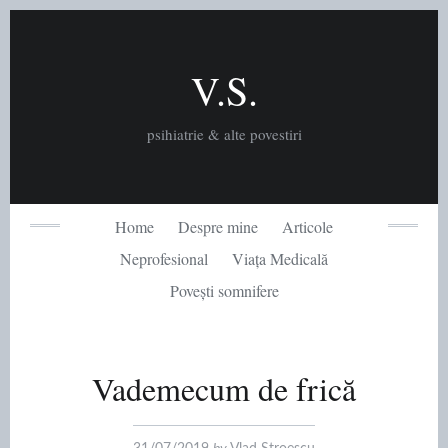
Skip
to
content
V.S.
psihiatrie & alte povestiri
Home
Despre mine
Articole
Neprofesional
Viața Medicală
Povești somnifere
Vademecum de frică