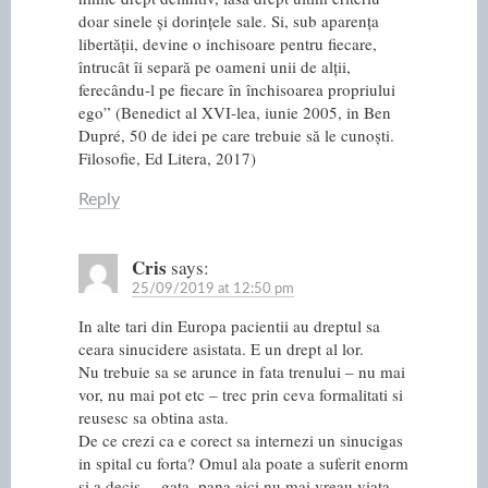
doar sinele și dorințele sale. Si, sub aparența
libertății, devine o inchisoare pentru fiecare,
întrucât îi separă pe oameni unii de alții,
ferecându-l pe fiecare în închisoarea propriului
ego” (Benedict al XVI-lea, iunie 2005, in Ben
Dupré, 50 de idei pe care trebuie să le cunoști.
Filosofie, Ed Litera, 2017)
Reply
Cris
says:
25/09/2019 at 12:50 pm
In alte tari din Europa pacientii au dreptul sa
ceara sinucidere asistata. E un drept al lor.
Nu trebuie sa se arunce in fata trenului – nu mai
vor, nu mai pot etc – trec prin ceva formalitati si
reusesc sa obtina asta.
De ce crezi ca e corect sa internezi un sinucigas
in spital cu forta? Omul ala poate a suferit enorm
si a decis… gata, pana aici nu mai vreau viata