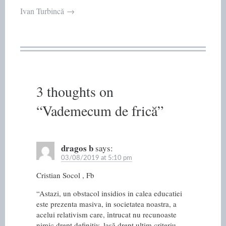
Post
Ivan Turbincă
→
navigation
3 thoughts on
“
Vademecum de frică
”
dragos b
says:
03/08/2019 at 5:10 pm
Cristian Socol , Fb
“Astazi, un obstacol insidios in calea educatiei
este prezenta masiva, in societatea noastra, a
acelui relativism care, întrucat nu recunoaste
nimic drept definitiv, lasă drept ultim criteriu