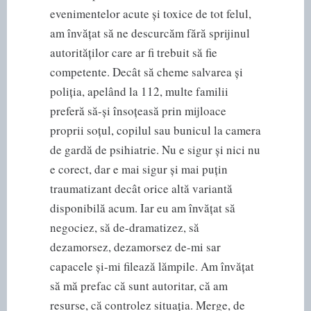
evenimentelor acute și toxice de tot felul,
am învățat să ne descurcăm fără sprijinul
autorităților care ar fi trebuit să fie
competente. Decât să cheme salvarea și
poliția, apelând la 112, multe familii
preferă să-și însoțeasă prin mijloace
proprii soțul, copilul sau bunicul la camera
de gardă de psihiatrie. Nu e sigur și nici nu
e corect, dar e mai sigur și mai puțin
traumatizant decât orice altă variantă
disponibilă acum. Iar eu am învățat să
negociez, să de-dramatizez, să
dezamorsez, dezamorsez de-mi sar
capacele și-mi filează lămpile. Am învățat
să mă prefac că sunt autoritar, că am
resurse, că controlez situația. Merge, de