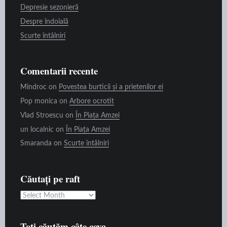
Depresie sezonieră
Despre îndoială
Scurte întâlniri
Comentarii recente
Mindroc
on
Povestea burticii și a prietenilor ei
Pop monica
on
Arbore ocrotit
Vlad Stroescu
on
În Piața Amzei
un localnic
on
În Piața Amzei
Smaranda
on
Scurte întâlniri
Căutați pe raft
Căutați
pe
raft
Toți căutăm câte ceva