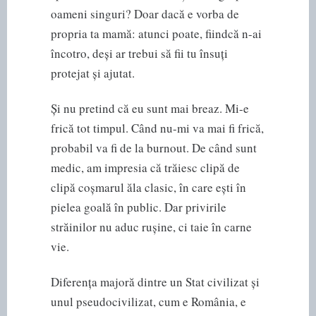
oameni singuri? Doar dacă e vorba de
propria ta mamă: atunci poate, fiindcă n-ai
încotro, deși ar trebui să fii tu însuți
protejat și ajutat.
Și nu pretind că eu sunt mai breaz. Mi-e
frică tot timpul. Când nu-mi va mai fi frică,
probabil va fi de la burnout. De când sunt
medic, am impresia că trăiesc clipă de
clipă coșmarul ăla clasic, în care ești în
pielea goală în public. Dar privirile
străinilor nu aduc rușine, ci taie în carne
vie.
Diferența majoră dintre un Stat civilizat și
unul pseudocivilizat, cum e România, e