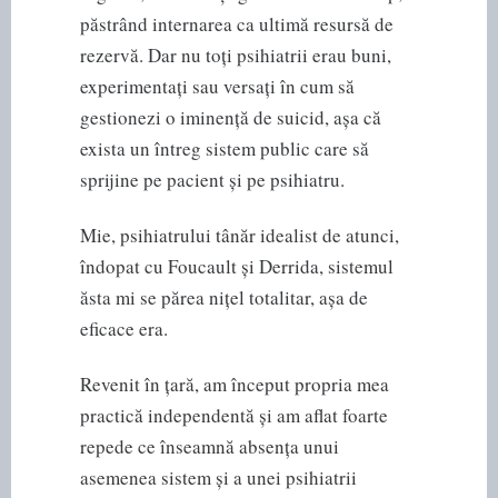
păstrând internarea ca ultimă resursă de
rezervă. Dar nu toți psihiatrii erau buni,
experimentați sau versați în cum să
gestionezi o iminență de suicid, așa că
exista un întreg sistem public care să
sprijine pe pacient și pe psihiatru.
Mie, psihiatrului tânăr idealist de atunci,
îndopat cu Foucault și Derrida, sistemul
ăsta mi se părea nițel totalitar, așa de
eficace era.
Revenit în țară, am început propria mea
practică independentă și am aflat foarte
repede ce înseamnă absența unui
asemenea sistem și a unei psihiatrii