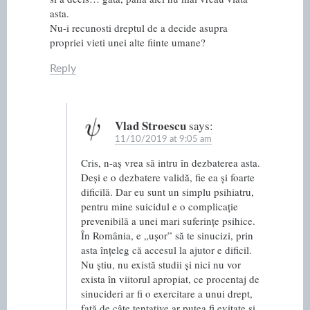
asta.
Nu-i recunosti dreptul de a decide asupra
propriei vieti unei alte fiinte umane?
Reply
Vlad Stroescu
says:
11/10/2019 at 9:05 am
Cris, n-aș vrea să intru în dezbaterea asta.
Deși e o dezbatere validă, fie ea și foarte
dificilă. Dar eu sunt un simplu psihiatru,
pentru mine suicidul e o complicație
prevenibilă a unei mari suferințe psihice.
În România, e „ușor” să te sinucizi, prin
asta înțeleg că accesul la ajutor e dificil.
Nu știu, nu există studii și nici nu vor
exista în viitorul apropiat, ce procentaj de
sinucideri ar fi o exercitare a unui drept,
față de câte tentative ar putea fi evitate și