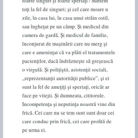
foarte singuri și foarte speriați? Suntem
toți la fel de singuri; și cel care moare u
zile, în casa lui, în casa unui străin ostil,
sau înghețat pe un câmp. Și medicul din
camera de gardă. Și medicul de familie,
înconjurat de mașinării care nu merg și
care e amenințat că va plăti el tratamentele
pacienților, dacă îndrăznește să greșească
o virgulă. Și polițiștii, asistenții sociali,
„reprezentanții autorității publice”, și ei
sunt la fel de amețiți și speriați, oricât ar
face pe vitejii. Și dumneata, cititorule.
Incompetența și neputința noastră vine din
frică. Cei care nu se tem sunt sunt doar cei
care conduc prin frică, cei care profită de
pe urma ei.