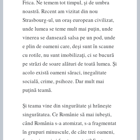
Frica. Ne temem tot timpul, și de umbra
noastră. Recent am vizitat din nou
Strasbourg-ul, un oraș european civilizat,
unde lumea se teme mult mai puțin, unde
vinerea se dansează salsa pe un pod, unde
e plin de oameni care, deși sunt în scaune
cu rotile, nu sunt imobilizați, ci se bucură
pe străzi de soare alături de toată lumea. Și
acolo există oameni săraci, inegalitate
socială, crime, psihoze. Dar mult mai
puțină teamă.
Și teama vine din singurătate și hrănește
singurătatea. Ce Românie să mai iubești,
când România s-a atomizat, s-a fragmentat
în grupuri minuscule, de câte trei oameni,