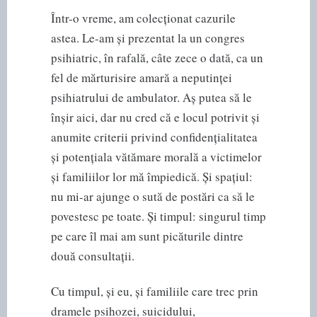
Într-o vreme, am colecționat cazurile
astea. Le-am și prezentat la un congres
psihiatric, în rafală, câte zece o dată, ca un
fel de mărturisire amară a neputinței
psihiatrului de ambulator. Aș putea să le
înșir aici, dar nu cred că e locul potrivit și
anumite criterii privind confidențialitatea
și potențiala vătămare morală a victimelor
și familiilor lor mă împiedică. Și spațiul:
nu mi-ar ajunge o sută de postări ca să le
povestesc pe toate. Și timpul: singurul timp
pe care îl mai am sunt picăturile dintre
două consultații.
Cu timpul, și eu, și familiile care trec prin
dramele psihozei, suicidului,