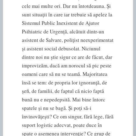
cele mai multe ori. Dar nu întotdeauna. Și
sunt situații în care iar trebuie să apelez la
Sistemul Public Inexistent de Ajutor
Psihiatric de Urgență, alcătuit dintr-un
asistent de Salvare, polițist neexperimentat
și asistent social debusolat. Niciunul
dintre noi nu știe sigur ce are de făcut, dar
improvizăm, dacă am norocul să pic peste
oameni care să nu se teamă. Majoritatea
însă se tem: de propria lor ignoranță, de
șefi, de familii, de faptul că nicio faptă
bună nu e nepedepsită. Mai bine întorc
spatele și nu se bagă. Și poți să-i
învinovățești? Ce om singur, fără lege, fără
suport logistic adecvat, poate duce în
spate o asemenea intervenție? Ce grup de