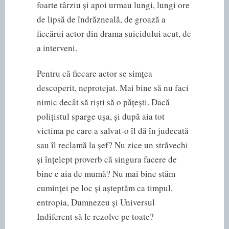
foarte târziu și apoi urmau lungi, lungi ore
de lipsă de îndrăzneală, de groază a
fiecărui actor din drama suicidului acut, de
a interveni.
Pentru că fiecare actor se simțea
descoperit, neprotejat. Mai bine să nu faci
nimic decât să riști să o pățești. Dacă
polițistul sparge ușa, și după aia tot
victima pe care a salvat-o îl dă în judecată
sau îl reclamă la șef? Nu zice un străvechi
și înțelept proverb că singura facere de
bine e aia de mumă? Nu mai bine stăm
cuminței pe loc și așteptăm ca timpul,
entropia, Dumnezeu și Universul
Indiferent să le rezolve pe toate?