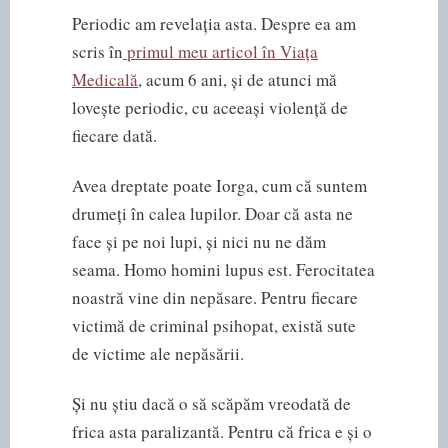
Periodic am revelația asta. Despre ea am
scris în
primul meu articol în Viața
Medicală
, acum 6 ani, și de atunci mă
lovește periodic, cu aceeași violență de
fiecare dată.
Avea dreptate poate Iorga, cum că suntem
drumeți în calea lupilor. Doar că asta ne
face și pe noi lupi, și nici nu ne dăm
seama. Homo homini lupus est. Ferocitatea
noastră vine din nepăsare. Pentru fiecare
victimă de criminal psihopat, există sute
de victime ale nepăsării.
Și nu știu dacă o să scăpăm vreodată de
frica asta paralizantă. Pentru că frica e și o