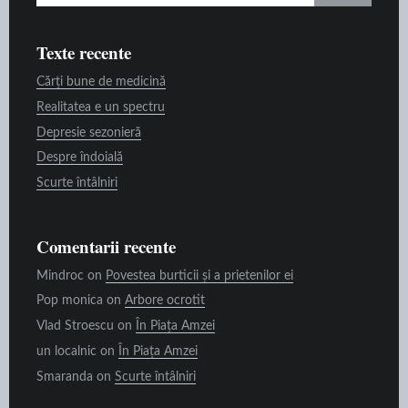
for:
Texte recente
Cărți bune de medicină
Realitatea e un spectru
Depresie sezonieră
Despre îndoială
Scurte întâlniri
Comentarii recente
Mindroc
on
Povestea burticii și a prietenilor ei
Pop monica
on
Arbore ocrotit
Vlad Stroescu
on
În Piața Amzei
un localnic
on
În Piața Amzei
Smaranda
on
Scurte întâlniri