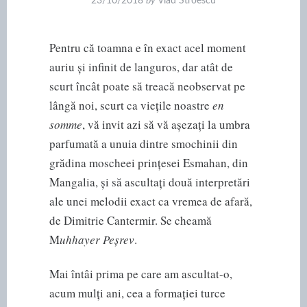
23/10/2018
by
Vlad Stroescu
Pentru că toamna e în exact acel moment
auriu și infinit de languros, dar atât de
scurt încât poate să treacă neobservat pe
lângă noi, scurt ca viețile noastre
en
somme
, vă invit azi să vă așezați la umbra
parfumată a unuia dintre smochinii din
grădina moscheei prințesei Esmahan, din
Mangalia, și să ascultați două interpretări
ale unei melodii exact ca vremea de afară,
de Dimitrie Cantermir. Se cheamă
M
uhhayer Peșrev
.
Mai întâi prima pe care am ascultat-o,
acum mulți ani, cea a formației turce