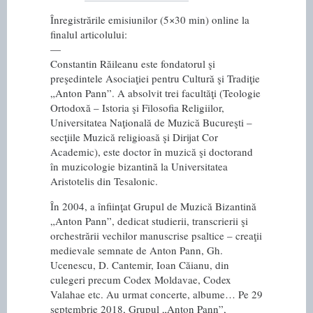
Înregistrările emisiunilor (5×30 min) online la
finalul articolului:
—
Constantin Răileanu este fondatorul şi
preşedintele Asociaţiei pentru Cultură şi Tradiţie
„Anton Pann”. A absolvit trei facultăţi (Teologie
Ortodoxă – Istoria şi Filosofia Religiilor,
Universitatea Naţională de Muzică Bucureşti –
secţiile Muzică religioasă şi Dirijat Cor
Academic), este doctor în muzică şi doctorand
în muzicologie bizantină la Universitatea
Aristotelis din Tesalonic.
În 2004, a înfiinţat Grupul de Muzică Bizantină
„Anton Pann”, dedicat studierii, transcrierii şi
orchestrării vechilor manuscrise psaltice – creaţii
medievale semnate de Anton Pann, Gh.
Ucenescu, D. Cantemir, Ioan Căianu, din
culegeri precum Codex Moldavae, Codex
Valahae etc. Au urmat concerte, albume… Pe 29
septembrie 2018, Grupul „Anton Pann”,