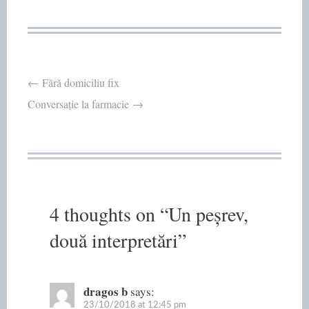
Post
←
Fără domiciliu fix
Conversație la farmacie
→
navigation
4 thoughts on “
Un peșrev,
două interpretări
”
dragos b
says:
23/10/2018 at 12:45 pm