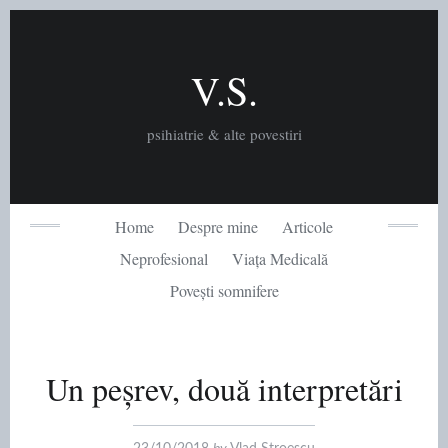
Skip
to
content
V.S.
psihiatrie & alte povestiri
Home
Despre mine
Articole
Neprofesional
Viața Medicală
Povești somnifere
Un peșrev, două interpretări