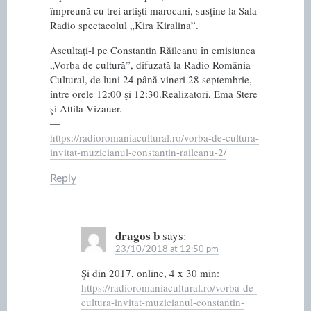
împreună cu trei artişti marocani, susţine la Sala
Radio spectacolul „Kira Kiralina”.
Ascultaţi-l pe Constantin Răileanu în emisiunea
„Vorba de cultură”, difuzată la Radio România
Cultural, de luni 24 până vineri 28 septembrie,
între orele 12:00 şi 12:30.Realizatori, Ema Stere
şi Attila Vizauer.
—
https://radioromaniacultural.ro/vorba-de-cultura-
invitat-muzicianul-constantin-raileanu-2/
Reply
dragos b
says:
23/10/2018 at 12:50 pm
Şi din 2017, online, 4 x 30 min:
https://radioromaniacultural.ro/vorba-de-
cultura-invitat-muzicianul-constantin-