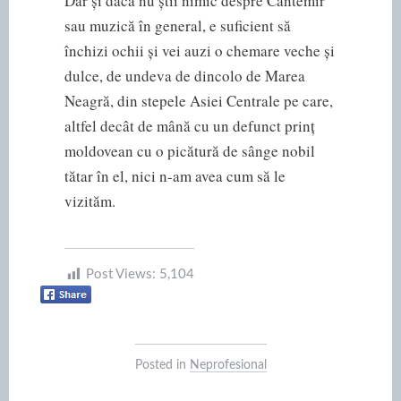
Dar și dacă nu știi nimic despre Cantemir
sau muzică în general, e suficient să
închizi ochii și vei auzi o chemare veche și
dulce, de undeva de dincolo de Marea
Neagră, din stepele Asiei Centrale pe care,
altfel decât de mână cu un defunct prinț
moldovean cu o picătură de sânge nobil
tătar în el, nici n-am avea cum să le
vizităm.
Post Views:
5,104
Posted in
Neprofesional