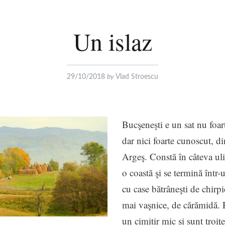
Un islaz
29/10/2018
by
Vlad Stroescu
Bucşenești e un sat nu foart
dar nici foarte cunoscut, di
Argeş. Constă în câteva uli
o coastă şi se termină într-u
cu case bătrâneşti de chirpi
mai vaşnice, de cărămidă. 
un cimitir mic şi sunt troiţe