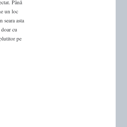
sectat. Până
ne un loc
n seara asta
r doar cu
plutitor pe