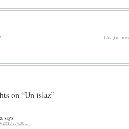
?
Lăsaţi un me
hts on “
Un islaz
”
a
says:
/2018 at 4:30 pm