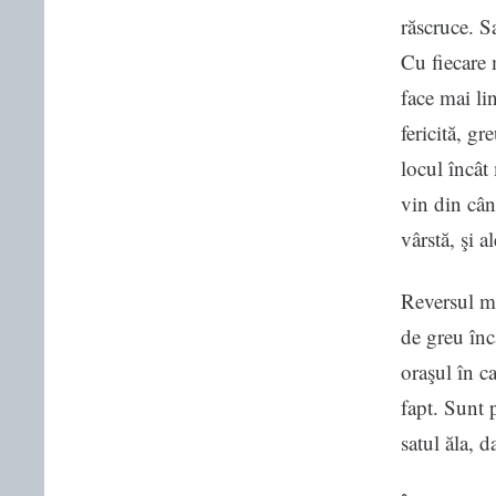
răscruce. Sa
Cu fiecare 
face mai li
fericită, g
locul încât
vin din cân
vârstă, şi a
Reversul me
de greu înc
oraşul în c
fapt. Sunt 
satul ăla, 