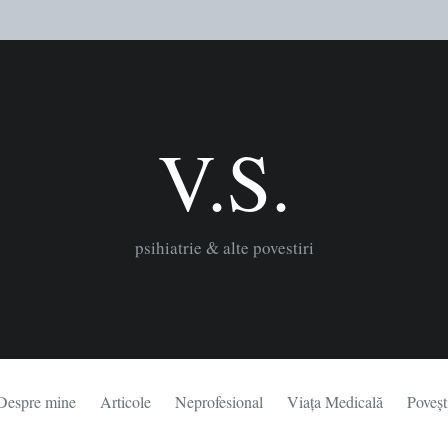
V.S.
psihiatrie & alte povestiri
Despre mine
Articole
Neprofesional
Viața Medicală
Poveșt