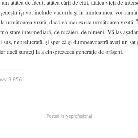
 am atâtea de făcut, atâtea cărţi de citit, atâtea vieţi de inter
eneștii îşi vot închide vadurile şi în mintea mea, vor rămâ
 la următoarea vizită, dacă va mai exista următoarea vizită. Î
ntr-o stare intermediară, de nicăieri, de nimeni. Vă las aşada
 sus, neprelucrată, şi sper că şi dumneavoastră aveţi un sat 
ar dacă sunteţi la a cinsprezecea generaţie de orăşeni.
ws:
3,856
Posted in
Neprofesional