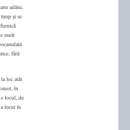
oarte adânc.
 timp şi se
 furnică
de mult
deocamdată
tice, fără
la loc atât
gomot, în
 e locul, de
a locui în