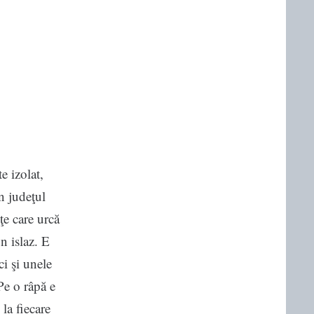
e izolat,
n judeţul
ţe care urcă
n islaz. E
ci şi unele
Pe o râpă e
 la fiecare