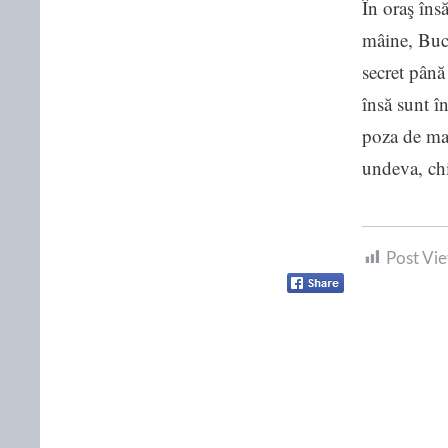
În oraş însă
mâine, Bucş
secret până
însă sunt î
poza de mai
undeva, chi
Post Vie