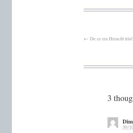
Post
←
De ce era Heraclit trist
navigation
3 thoug
Dim
30/10