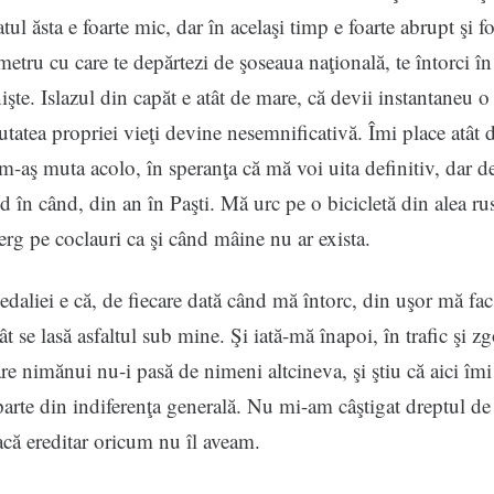
tul ăsta e foarte mic, dar în acelaşi timp e foarte abrupt şi f
metru cu care te depărtezi de şoseaua naţională, te întorci în
nişte. Islazul din capăt e atât de mare, că devii instantaneu o
reutatea propriei vieţi devine nesemnificativă. Îmi place atât 
 m-aş muta acolo, în speranţa că mă voi uita definitiv, dar 
d în când, din an în Paşti. Mă urc pe o bicicletă din alea rus
lerg pe coclauri ca şi când mâine nu ar exista.
daliei e că, de fiecare dată când mă întorc, din uşor mă fac 
ât se lasă asfaltul sub mine. Şi iată-mă înapoi, în trafic şi z
are nimănui nu-i pasă de nimeni altcineva, şi ştiu că aici îmi
parte din indiferenţa generală. Nu mi-am câştigat dreptul de 
dacă ereditar oricum nu îl aveam.