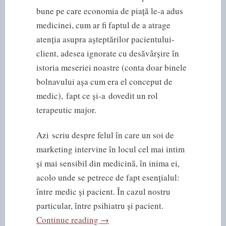
bune pe care economia de piață le-a adus
medicinei, cum ar fi faptul de a atrage
atenția asupra așteptărilor pacientului-
client, adesea ignorate cu desăvârșire în
istoria meseriei noastre (conta doar binele
bolnavului așa cum era el conceput de
medic), fapt ce și-a dovedit un rol
terapeutic major.
Azi scriu despre felul în care un soi de
marketing intervine în locul cel mai intim
și mai sensibil din medicină, în inima ei,
acolo unde se petrece de fapt esențialul:
între medic și pacient. În cazul nostru
particular, între psihiatru și pacient.
“Vânzătorul
Continue reading
→