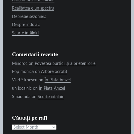
Cărți bune de medicină
Realitatea e un spectru
Depresie sezonieră
Despre îndoială
Scurte întâlniri
Comentarii recente
Mindroc
on
Povestea burticii și a prietenilor ei
Pop monica
on
Arbore ocrotit
Vlad Stroescu
on
În Piața Amzei
un localnic
on
În Piața Amzei
Smaranda
on
Scurte întâlniri
Căutați pe raft
Căutați
pe