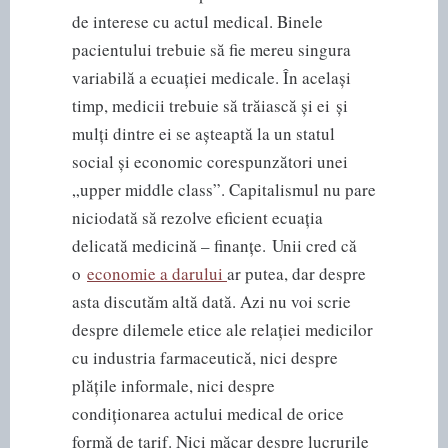
de interese cu actul medical. Binele
pacientului trebuie să fie mereu singura
variabilă a ecuației medicale. În același
timp, medicii trebuie să trăiască și ei și
mulți dintre ei se așteaptă la un statul
social și economic corespunzători unei
„upper middle class”. Capitalismul nu pare
niciodată să rezolve eficient ecuația
delicată medicină – finanțe. Unii cred că
o
economie a darului
ar putea, dar despre
asta discutăm altă dată. Azi nu voi scrie
despre dilemele etice ale relației medicilor
cu industria farmaceutică, nici despre
plățile informale, nici despre
condiționarea actului medical de orice
formă de tarif. Nici măcar despre lucrurile