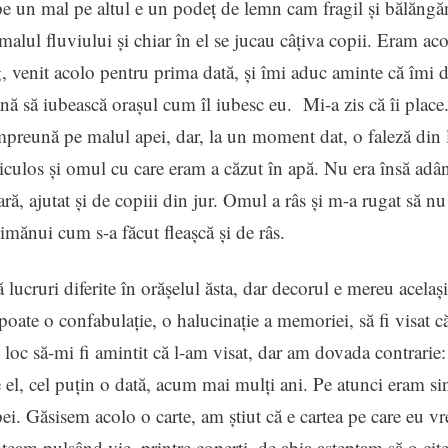
e un mal pe altul e un podeț de lemn cam fragil și bălăngăn
malul fluviului și chiar în el se jucau câțiva copii. Eram ac
, venit acolo pentru prima dată, și îmi aduc aminte că îmi
nă să iubească orașul cum îl iubesc eu. Mi-a zis că îi place
preună pe malul apei, dar, la un moment dat, o faleză din 
riculos și omul cu care eram a căzut în apă. Nu era însă adân
ară, ajutat și de copiii din jur. Omul a râs și m-a rugat să n
imănui cum s-a făcut fleașcă și de râs.
 lucruri diferite în orășelul ăsta, dar decorul e mereu același
 poate o confabulație, o halucinație a memoriei, să fi visat c
 loc să-mi fi amintit că l-am visat, dar am dovada contrarie
e el, cel puțin o dată, acum mai mulți ani. Pe atunci eram sin
ei. Găsisem acolo o carte, am știut că e cartea pe care eu vr
mțeam pulsând vie, printre coperți, de abia așteptam să o cite