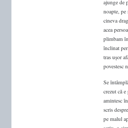
ajunge de p
noapte, pe 
cineva drag
acea persoa
plimbam îm
înclinat pe
tras ușor af
povestesc n
Se întâmplă
crezut că e
amintesc în
scris despr
pe malul ap
scriu, o si