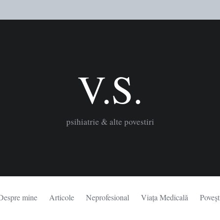
V.S.
psihiatrie & alte povestiri
Despre mine
Articole
Neprofesional
Viața Medicală
Poveșt