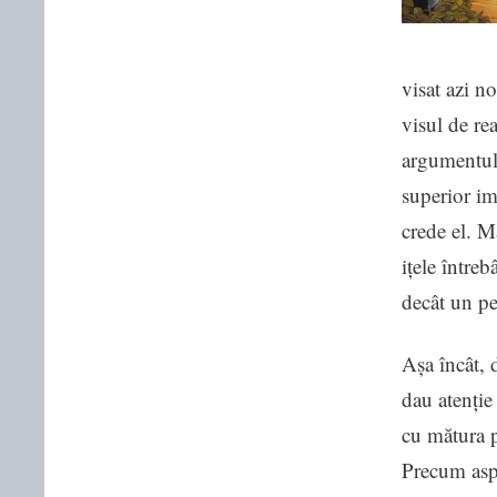
visat azi no
visul de re
argumentul 
superior im
crede el. M
ițele întreb
decât un p
Așa încât, 
dau atenție
cu mătura p
Precum aspi