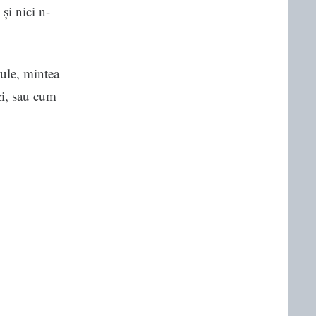
și nici n-
rule, mintea
zi, sau cum