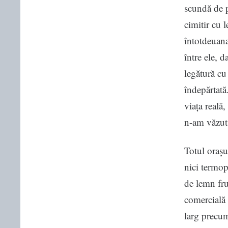
scundă de p
cimitir cu l
întotdeuana
între ele, 
legătură cu
îndepărtată
viața reală,
n-am văzut 
Totul orașu
nici termop
de lemn frum
comercială 
larg precum