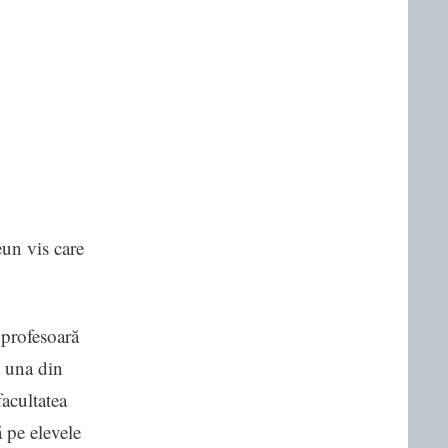
eun vis care
profesoară
 una din
facultatea
 pe elevele