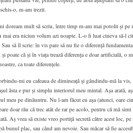
chis-o, m-am trezit.
mi doream mult să scriu, între timp m-am mai potolit și pe 
u mai era niciun volum azi noapte. L-o fi luat cineva să-l ci
Sau să îl scrie: în vis pare să nu fie o diferență fundamental
it, și poate că și în viața trează diferența e doar artificială, o 
oastre, ca toate diferențele.
 sorbindu-mi eu cafeaua de dimineață și gândindu-mă la vis, 
așul ăsta e pur și simplu interiorul meu mintal. Așa arată, aș
eul meu pe dinăuntru. Nu l-am făcut eu așa (atunci, oare cin
 pare doar rău că trec atât de rar pe acolo, pentru că mă simt 
ată. Aș vrea să existe vreo portiță secretă către acest loc, pe
ă bunul plac, sau când am nevoie. Sau măcar să fie accesib