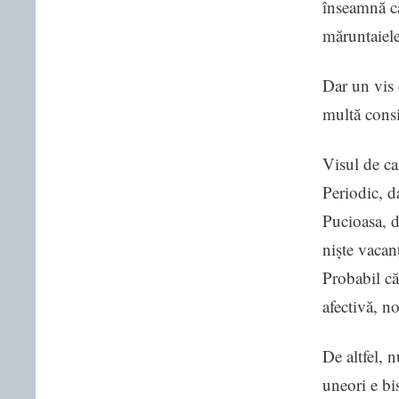
înseamnă că
măruntaiele
Dar un vis 
multă consi
Visul de ca
Periodic, da
Pucioasa, d
niște vacan
Probabil că
afectivă, n
De altfel, 
uneori e bi