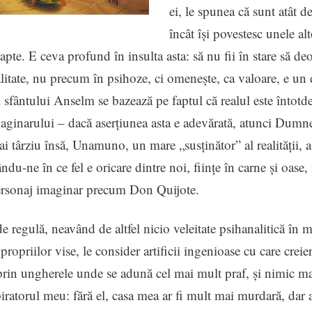
ei, le spunea că sunt atât d
încât își povestesc unele al
apte. E ceva profund în insulta asta: să nu fii în stare să de
alitate, nu precum în psihoze, ci omenește, ca valoare, e un 
sfântului Anselm se bazează pe faptul că realul este întotd
aginarului – dacă aserțiunea asta e adevărată, atunci Dumne
ai târziu însă, Unamuno, un mare „susținător” al realității, a
ându-ne în ce fel e oricare dintre noi, ființe în carne și oase,
ersonaj imaginar precum Don Quijote.
de regulă, neavând de altfel nicio veleitate psihanalitică în 
 propriilor vise, le consider artificii ingenioase cu care crei
rin ungherele unde se adună cel mai mult praf, și nimic ma
ratorul meu: fără el, casa mea ar fi mult mai murdară, dar 