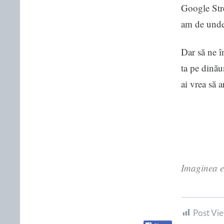
Google Stre
am de unde 
Dar să ne î
ta pe dinău
ai vrea să a
Imaginea e
Post Vie