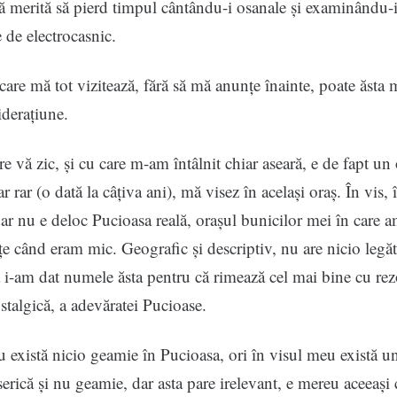
 merită să pierd timpul cântându-i osanale și examinându-
 de electrocasnic.
care mă tot vizitează, fără să mă anunțe înainte, poate ăsta 
derațiune.
re vă zic, și cu care m-am întâlnit chiar aseară, e de fapt un 
r rar (o dată la câțiva ani), mă visez în același oraș. În vis, î
ar nu e deloc Pucioasa reală, orașul bunicilor mei în care a
țe când eram mic. Geografic și descriptiv, nu are nicio legăt
 i-am dat numele ăsta pentru că rimează cel mai bine cu re
ostalgică, a adevăratei Pucioase.
nu există nicio geamie în Pucioasa, ori în visul meu există u
serică și nu geamie, dar asta pare irelevant, e mereu aceeași 