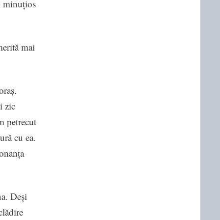
i minuțios
merită mai
oraș.
i zic
m petrecut
ură cu ea.
zonanța
na. Deși
clădire