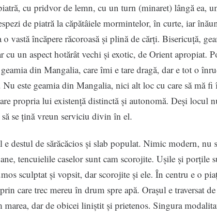
iatră, cu pridvor de lemn, cu un turn (minaret) lângă ea, u
espezi de piatră la căpătâiele mormintelor, în curte, iar înău
 o vastă încăpere răcoroasă și plină de cărți. Bisericuță, ge
dar cu un aspect hotărât vechi și exotic, de Orient apropiat. P
 geamia din Mangalia, care îmi e tare dragă, dar e tot o înru
. Nu este geamia din Mangalia, nici alt loc cu care să mă fi î
 are propria lui existență distinctă și autonomă. Deși locul n
să se țină vreun serviciu divin în el.
l e destul de sărăcăcios și slab populat. Nimic modern, nu 
ane, tencuielile caselor sunt cam scorojite. Ușile și porțile 
os sculptat și vopsit, dar scorojite și ele. În centru e o pia
prin care trec mereu în drum spre apă. Orașul e traversat de
 marea, dar de obicei liniștit și prietenos. Singura modalita