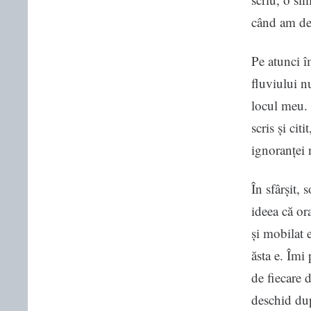
când am des
Pe atunci î
fluviului n
locul meu. 
scris și cit
ignoranței n
În sfârșit,
ideea că or
și mobilat 
ăsta e. Îmi
de fiecare d
deschid dup