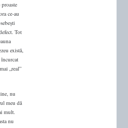
e proaste
tora ce-au
osebești
defect. Tot
eauna
zeu există,
 încurcat
 mai „real”
mine, nu
erul meu dă
i mult.
asta nu