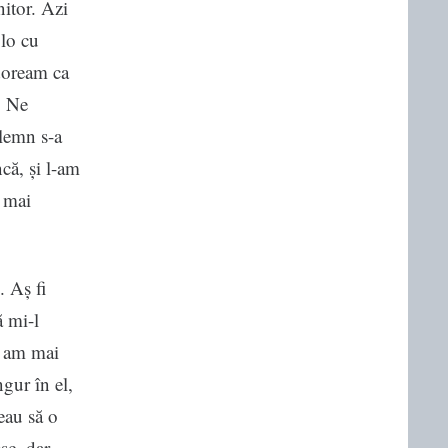
itor. Azi
olo cu
 doream ca
. Ne
lemn s-a
că, și l-am
u mai
. Aș fi
ă mi-l
: am mai
gur în el,
eau să o
sc, dar