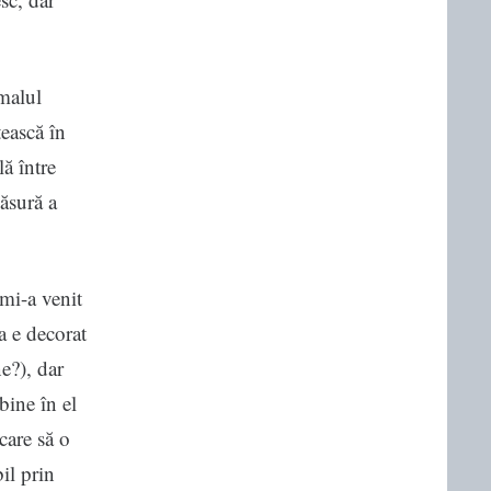
malul
tească în
ă între
măsură a
mi-a venit
a e decorat
e?), dar
bine în el
 care să o
il prin