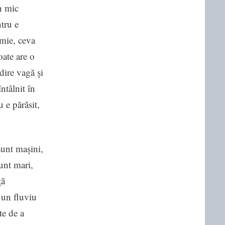
n mic
ntru e
amie, ceva
oate are o
dire vagă și
ntâlnit în
u e părăsit,
sunt mașini,
sunt mari,
ță
 un fluviu
te de a