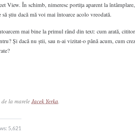
et View. În schimb, nimeresc portița aparent la întâmplare, 
să știu dacă mă voi mai întoarce acolo vreodată.
ntoarcem mai bine la primul rând din text: cum arată, citito
ntru? Și dacă nu știi, sau n-ai vizitat-o până acum, cum cre
rate?
 de la marele
Jacek Yerka
.
ws:
5,621