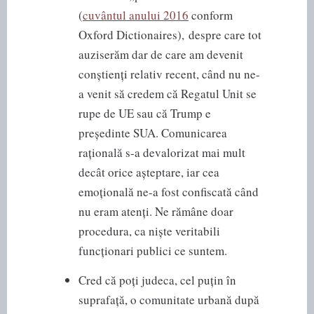
(
cuvântul anului 2016
conform
Oxford Dictionaires), despre care tot
auziserăm dar de care am devenit
conștienți relativ recent, când nu ne-
a venit să credem că Regatul Unit se
rupe de UE sau că Trump e
președinte SUA. Comunicarea
rațională s-a devalorizat mai mult
decât orice așteptare, iar cea
emoțională ne-a fost confiscată când
nu eram atenți. Ne rămâne doar
procedura, ca niște veritabili
funcționari publici ce suntem.
Cred că poți judeca, cel puțin în
suprafață, o comunitate urbană după