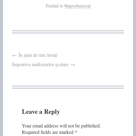
Posted in
Neprofesional
Post
←
În ajun de tine însuți
Împotriva uniformelor școlare
→
navigation
Leave a Reply
Your email address will not be published.
Required fields are marked
*