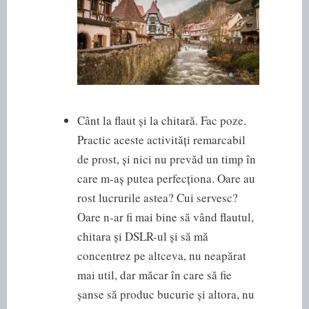
Cânt la flaut și la chitară. Fac poze.
Practic aceste activități remarcabil
de prost, și nici nu prevăd un timp în
care m-aș putea perfecționa. Oare au
rost lucrurile astea? Cui servesc?
Oare n-ar fi mai bine să vând flautul,
chitara și DSLR-ul și să mă
concentrez pe altceva, nu neapărat
mai util, dar măcar în care să fie
șanse să produc bucurie și altora, nu