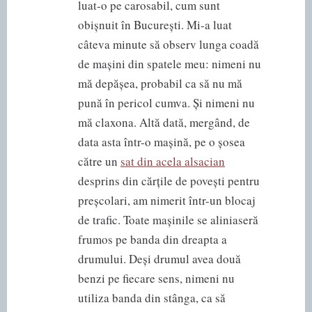
luat-o pe carosabil, cum sunt
obișnuit în București. Mi-a luat
câteva minute să observ lunga coadă
de mașini din spatele meu: nimeni nu
mă depășea, probabil ca să nu mă
pună în pericol cumva. Și nimeni nu
mă claxona.
Altă dată, mergând, de
data asta într-o mașină, pe o șosea
către un
sat din acela alsacian
desprins din cărțile de povești pentru
preșcolari, am nimerit într-un blocaj
de trafic. Toate mașinile se aliniaseră
frumos pe banda din dreapta a
drumului. Deși drumul avea două
benzi pe fiecare sens, nimeni nu
utiliza banda din stânga, ca să