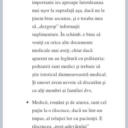
importante ies aproape întotdeauna
mai ușor la suprafață așa, dacă nu le
ținem bine ascunse, și e treaba mea
să „dezgrop” informații
suplimentare. În schimb, e bine să
veniți cu orice alte documente
medicale mai aveți, chiar dacă
aparent nu au legătură cu psihiatria:
psihiatrii sunt medici și trebuie să
știe istoricul dumneavoastră medical.
Și uneori avem nevoie să discutăm și
cu alți membri ai familiei dvs.
Medicii, români și de aiurea, sunt cel
puțin la o răscruce, dacă nu într-un
impas, al relației lor cu pacienții. E
răscrucea „post-adevărului”