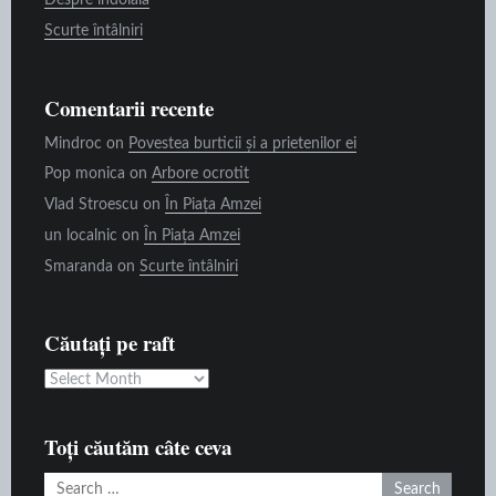
Despre îndoială
Scurte întâlniri
Comentarii recente
Mindroc
on
Povestea burticii și a prietenilor ei
Pop monica
on
Arbore ocrotit
Vlad Stroescu
on
În Piața Amzei
un localnic
on
În Piața Amzei
Smaranda
on
Scurte întâlniri
Căutați pe raft
Căutați
pe
raft
Toți căutăm câte ceva
Search