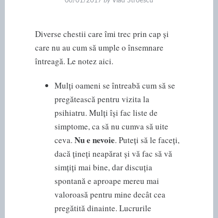
06/01/2017
by
Vlad Stroescu
Diverse chestii care îmi trec prin cap și
care nu au cum să umple o însemnare
întreagă. Le notez aici.
Mulți oameni se întreabă cum să se
pregătească pentru vizita la
psihiatru. Mulți își fac liste de
simptome, ca să nu cumva să uite
Nu e nevoie
ceva.
. Puteți să le faceți,
dacă țineți neapărat și vă fac să vă
simțiți mai bine, dar discuția
spontană e aproape mereu mai
valoroasă pentru mine decât cea
pregătită dinainte. Lucrurile