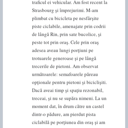
traficul ei vehicular. Am fost recent la
Strasbourg și împrejurimi. M-am
plimbat cu bicicleta pe nesfârșite
piste ciclabile, amenajate prin codrii
de lângă Rin, prin sate bucolice, și
peste tot prin oraș. Cele prin oraș
adesea aveau lungi porțiuni pe
trotuarele generoase și pe lângă
trecerile de pietoni. Am observat
următoarele: semafoarele păreau
opționale pentru pietoni și biciclișiti.
Dacă aveai timp și spațiu rezonabil,
treceai, și nu se supăra nimeni. La un
moment dat, în drum către un castel
dintr-o pădure, am pierdut pista
ciclabilă pe porțiunea din oraș și am