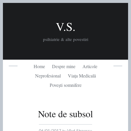
Skip
to
content
V.S.
psihiatrie & alte povestiri
Home
Despre mine
Articole
Neprofesional
Viața Medicală
Povești somnifere
Note de subsol