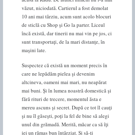
văzut, niciodată. Cartierul a fost demolat
10 ani mai târziu, acum sunt acolo blocuri
de sticlă cu Shop și Go la parter. Liceul
încă există, dar tinerii nu mai vin pe jos, ci
sunt transportați, de la mari distanțe, în
mașini late.
Suspectez că există un moment precis în
care ne lepădăm pielea și devenim
altcineva, oameni mai mari, nu neapărat
mai buni. Și în lumea noastră domestică și
fără rituri de trecere, momentul ăsta e
mereu ascuns și secret. După ce tot îl cauți
și nu îl găsești, poți la fel de bine să alegi
unul din grămadă. Merită, măcar ca să îți
iei un rămas bun întârziat. Și să-ți