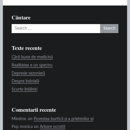
Căutare
Search
for:
Texte recente
Cărți bune de medicină
Realitatea e un spectru
Depresie sezonieră
Despre îndoială
Scurte întâlniri
Comentarii recente
Mindroc
on
Povestea burticii și a prietenilor ei
Pop monica
on
Arbore ocrotit