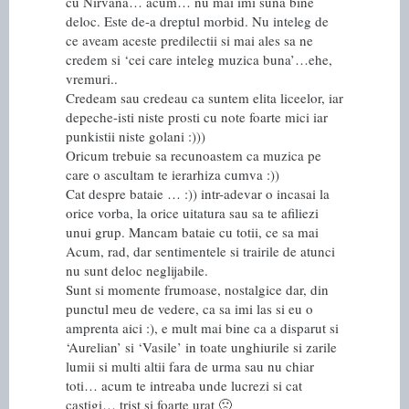
cu Nirvana… acum… nu mai imi suna bine
deloc. Este de-a dreptul morbid. Nu inteleg de
ce aveam aceste predilectii si mai ales sa ne
credem si ‘cei care inteleg muzica buna’…ehe,
vremuri..
Credeam sau credeau ca suntem elita liceelor, iar
depeche-isti niste prosti cu note foarte mici iar
punkistii niste golani :)))
Oricum trebuie sa recunoastem ca muzica pe
care o ascultam te ierarhiza cumva :))
Cat despre bataie … :)) intr-adevar o incasai la
orice vorba, la orice uitatura sau sa te afiliezi
unui grup. Mancam bataie cu totii, ce sa mai
Acum, rad, dar sentimentele si trairile de atunci
nu sunt deloc neglijabile.
Sunt si momente frumoase, nostalgice dar, din
punctul meu de vedere, ca sa imi las si eu o
amprenta aici :), e mult mai bine ca a disparut si
‘Aurelian’ si ‘Vasile’ in toate unghiurile si zarile
lumii si multi altii fara de urma sau nu chiar
toti… acum te intreaba unde lucrezi si cat
castigi… trist si foarte urat 🙁