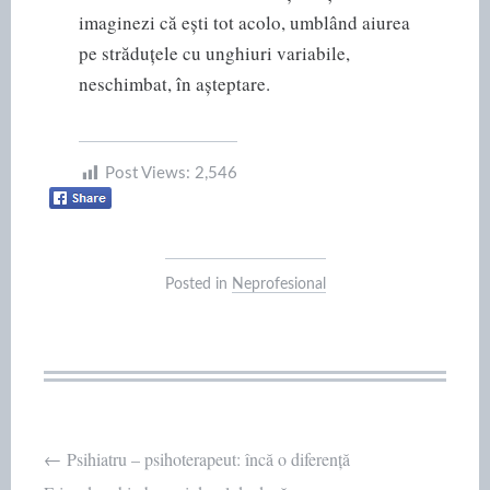
imaginezi că ești tot acolo, umblând aiurea
pe străduțele cu unghiuri variabile,
neschimbat, în așteptare.
Post Views:
2,546
Posted in
Neprofesional
Post
←
Psihiatru – psihoterapeut: încă o diferență