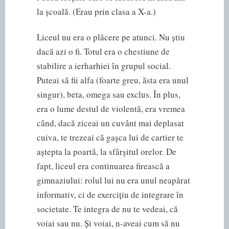
la școală. (Erau prin clasa a X-a.)
Liceul nu era o plăcere pe atunci. Nu știu
dacă azi o fi. Totul era o chestiune de
stabilire a ierharhiei în grupul social.
Puteai să fii alfa (foarte greu, ăsta era unul
singur), beta, omega sau exclus. În plus,
era o lume destul de violentă, era vremea
când, dacă ziceai un cuvânt mai deplasat
cuiva, te trezeai că gașca lui de cartier te
aștepta la poartă, la sfârșitul orelor. De
fapt, liceul era continuarea firească a
gimnaziului: rolul lui nu era unul neapărat
informativ, ci de exercițiu de integrare în
societate. Te integra de nu te vedeai, că
voiai sau nu. Și voiai, n-aveai cum să nu