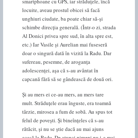
smartphoane cu GPS, iar străduțele, încă
locuite, aveau prostul obicei să facă
unghiuri ciudate, ba poate chiar să-și
schimbe direcția generală. (Într-o zi, strada
Al Donici privea spre sud, în alta spre est,
etc.) Iar Vasile și Aurelian mai fuseseră
doar o singură dată în vizită la Radu. Dar
sufereau, pesemne, de aroganța
adolescenței, așa că s-au avântat în
capcană fără să se gândească de două ori.
Și au mers ei ce-au mers, au mers tare
mult. Străduțele erau înguste, era toamnă
târzie, mirosea a fum de sobă. Au spus tot
felul de povești. Și bineînțeles că s-au
rătăcit, și nu se știe dacă au mai ajuns
acasă la Radu. De atunci nimeni nu i-a mai