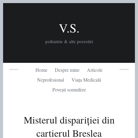
Skip
to
content
V.S.
psihiatrie & alte povestiri
Home
Despre mine
Articole
Neprofesional
Viața Medicală
Povești somnifere
Misterul dispariției din
cartierul Breslea