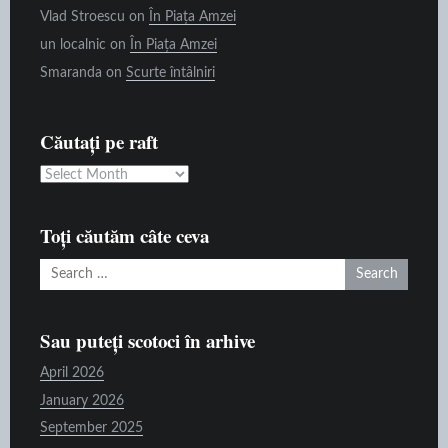
Vlad Stroescu
on
În Piața Amzei
un localnic
on
În Piața Amzei
Smaranda
on
Scurte întâlniri
Căutați pe raft
Căutați
pe
raft
Toți căutăm câte ceva
Search
for:
Sau puteți scotoci în arhive
April 2026
January 2026
September 2025