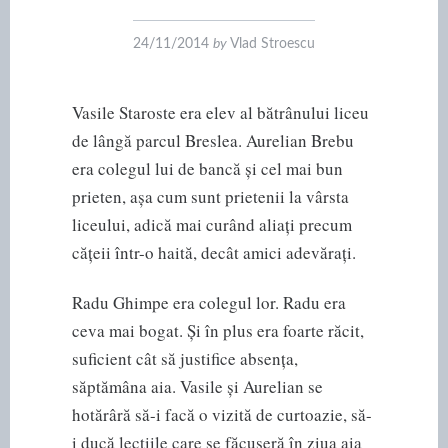
24/11/2014
by
Vlad Stroescu
Vasile Staroste era elev al bătrânului liceu
de lângă parcul Breslea. Aurelian Brebu
era colegul lui de bancă și cel mai bun
prieten, așa cum sunt prietenii la vârsta
liceului, adică mai curând aliați precum
cățeii într-o haită, decât amici adevărați.
Radu Ghimpe era colegul lor. Radu era
ceva mai bogat. Și în plus era foarte răcit,
suficient cât să justifice absența,
săptămâna aia. Vasile și Aurelian se
hotărâră să-i facă o vizită de curtoazie, să-
i ducă lecțiile care se făcuseră în ziua aia