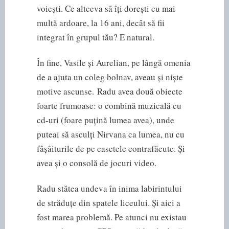
voiești. Ce altceva să îți dorești cu mai
multă ardoare, la 16 ani, decât să fii
integrat în grupul tău? E natural.
În fine, Vasile și Aurelian, pe lângă omenia
de a ajuta un coleg bolnav, aveau și niște
motive ascunse. Radu avea două obiecte
foarte frumoase: o combină muzicală cu
cd-uri (foare puțină lumea avea), unde
puteai să asculți Nirvana ca lumea, nu cu
fâșâiturile de pe casetele contrafăcute. Și
avea și o consolă de jocuri video.
Radu stătea undeva în inima labirintului
de străduțe din spatele liceului. Și aici a
fost marea problemă. Pe atunci nu existau