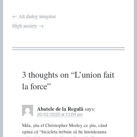
Post
←
Alt dialog imaginar
High anxiety
→
navigation
3 thoughts on “
L’union fait
la force
”
Abatele de la Regulă
says:
20/02/2020 at 11:04 pm
Mda, știa el Christopher Morley ce știa, când
opina că “bicicleta trebuie să fie întotdeauna