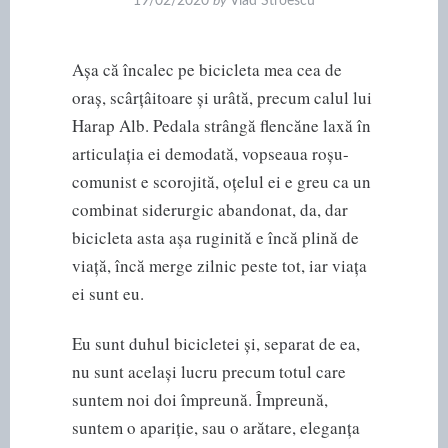
19/02/2020
by
Vlad Stroescu
Așa că încalec pe bicicleta mea cea de
oraș, scârțâitoare și urâtă, precum calul lui
Harap Alb. Pedala strângă flencăne laxă în
articulația ei demodată, vopseaua roșu-
comunist e scorojită, oțelul ei e greu ca un
combinat siderurgic abandonat, da, dar
bicicleta asta așa ruginită e încă plină de
viață, încă merge zilnic peste tot, iar viața
ei sunt eu.
Eu sunt duhul bicicletei și, separat de ea,
nu sunt același lucru precum totul care
suntem noi doi împreună. Împreună,
suntem o apariție, sau o arătare, eleganța