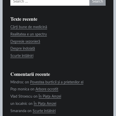
for:
Texte recente
Cărți bune de medicină
Realitatea e un spectru
Depresie sezonieră
Despre îndoială
Scurte întâlniri
Comentarii recente
Mindroc
on
Povestea burticii și a prietenilor ei
Pop monica
on
Arbore ocrotit
Vlad Stroescu
on
În Piața Amzei
un localnic
on
În Piața Amzei
Smaranda
on
Scurte întâlniri