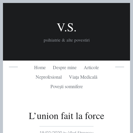
Skip
to
content
V.S.
psihiatrie & alte povestiri
Home
Despre mine
Articole
Neprofesional
Viața Medicală
Povești somnifere
L’union fait la force