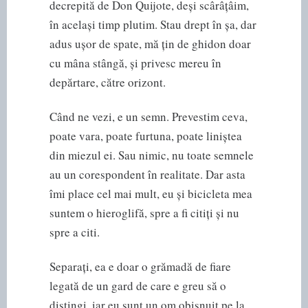
decrepită de Don Quijote, deși scârâțâim,
în același timp plutim. Stau drept în șa, dar
adus ușor de spate, mă țin de ghidon doar
cu mâna stângă, și privesc mereu în
depărtare, către orizont.
Când ne vezi, e un semn. Prevestim ceva,
poate vara, poate furtuna, poate liniștea
din miezul ei. Sau nimic, nu toate semnele
au un corespondent în realitate. Dar asta
îmi place cel mai mult, eu și bicicleta mea
suntem o hieroglifă, spre a fi citiți și nu
spre a citi.
Separați, ea e doar o grămadă de fiare
legată de un gard de care e greu să o
distingi, iar eu sunt un om obișnuit pe la