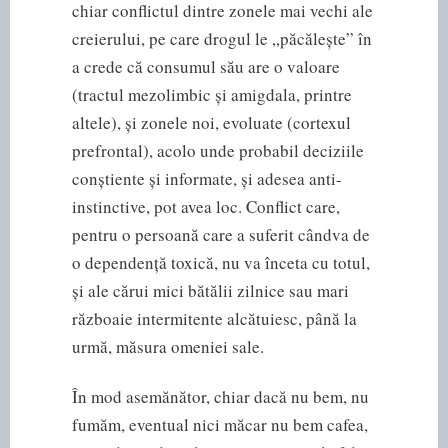
chiar conflictul dintre zonele mai vechi ale
creierului, pe care drogul le „păcălește” în
a crede că consumul său are o valoare
(tractul mezolimbic și amigdala, printre
altele), și zonele noi, evoluate (cortexul
prefrontal), acolo unde probabil deciziile
conștiente și informate, și adesea anti-
instinctive, pot avea loc. Conflict care,
pentru o persoană care a suferit cândva de
o dependență toxică, nu va înceta cu totul,
și ale cărui mici bătălii zilnice sau mari
războaie intermitente alcătuiesc, până la
urmă, măsura omeniei sale.
În mod asemănător, chiar dacă nu bem, nu
fumăm, eventual nici măcar nu bem cafea,