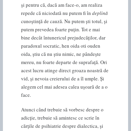
și pentru că, dacă am face-o, am realiza
repede că niciodată nu putem fi în
deplină
cunoștință de cauză. Nu putem ști totul, și
putem prevedea foarte puțin. Tot e mai
bine decât întunericul prejudecăților, dar
paradoxul socratic, hen oida oti ouden
oida, știu că nu știu nimic, ne pândește
mereu, nu foarte departe de suprafață. Ori
acest lucru atinge direct groaza noastră de
vid, și nevoia creierului de a îl umple. Și
alegem cel mai adesea calea ușoară de a o
face.
Atunci când trebuie să vorbesc despre o
adicție, trebuie să amintesc ce scrie în
cărțile de psihiatrie despre dialectica, și