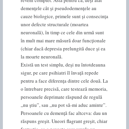
reveni complet. Asta pentru că, deși atât
demențele cât și pseudodemențele au
cauze biologice, primele sunt și consecința
unor defecte structurale (moartea
neuronală), în timp ce cele din urmă sunt
în mult mai mare măsură doar funcționale
(chiar dacă depresia prelungită duce și ea
la moarte neuronală.
Există un test simplu, deși nu întotdeauna
sigur, pe care psihiatri îl învață repede
pentru a face diferența dintre cele două. La
o întrebare precisă, care testează memoria,
persoanele deprimate răspund de regulă
„nu știu”, sau „nu pot să-mi aduc aminte”.
Persoanele cu demență fac altceva: dau un
răspuns greșit. Uneori flagrant greșit, chiar