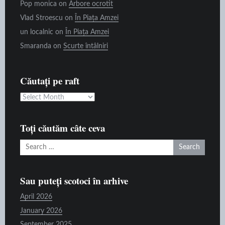
Pop monica
on
Arbore ocrotit
Vlad Stroescu
on
În Piața Amzei
un localnic
on
În Piața Amzei
Smaranda
on
Scurte întâlniri
Căutați pe raft
Căutați
pe
raft
Toți căutăm câte ceva
Search
for:
Sau puteți scotoci în arhive
April 2026
January 2026
September 2025