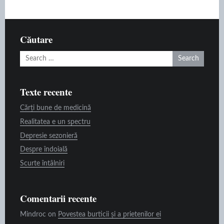
Căutare
Search
for:
Texte recente
Cărți bune de medicină
Realitatea e un spectru
Depresie sezonieră
Despre îndoială
Scurte întâlniri
Comentarii recente
Mindroc
on
Povestea burticii și a prietenilor ei