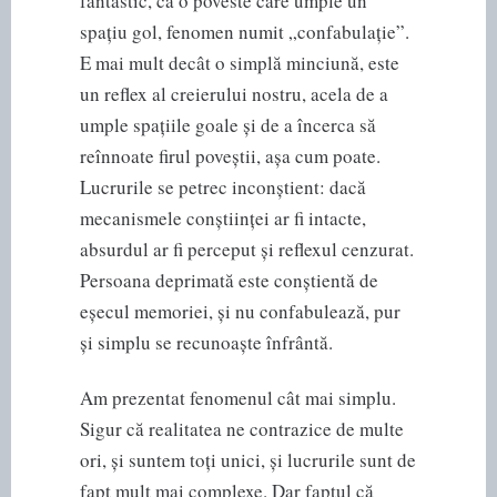
fantastic, ca o poveste care umple un
spațiu gol, fenomen numit „confabulație”.
E mai mult decât o simplă minciună, este
un reflex al creierului nostru, acela de a
umple spațiile goale și de a încerca să
reînnoate firul poveștii, așa cum poate.
Lucrurile se petrec inconștient: dacă
mecanismele conștiinței ar fi intacte,
absurdul ar fi perceput și reflexul cenzurat.
Persoana deprimată este conștientă de
eșecul memoriei, și nu confabulează, pur
și simplu se recunoaște înfrântă.
Am prezentat fenomenul cât mai simplu.
Sigur că realitatea ne contrazice de multe
ori, și suntem toți unici, și lucrurile sunt de
fapt mult mai complexe. Dar faptul că