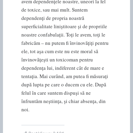
avem dependențele noastre, uneori la fel
de toxice, sau mai mult. Suntem
dependenți de propria noastră
superficialitate liniștitoare și de propriile
noastre confabulații. Toți le avem, toți le
fabricăm – nu putem fi învinovățiți pentru
ele, tot așa cum este nu este moral să
învinovățești un toxicoman pentru
dependența lui, indiferent cât de mare e
tentația. Mai curând, am putea fi măsurați
după lupta pe care o ducem cu ele. După
felul în care suntem dispuși să ne
înfruntăm neștiința, și chiar absența, din
noi.