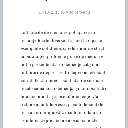
16/10/2013
by
Vlad Stroescu
Tulburările de memorie pot apărea în
instanțe foarte diverse. Lăsând la o parte
exemplele cotidiene, și referindu-ne strict
la patologie, probleme grave de memorie
pot fi prezente atât în demențe cât și în
tulburările depresive. În depresie, ele sunt
variabile, dar uneori sunt atât de serioase
încât seamănă cu demența, și unii psihiatri
le-au și numit așa: pseudodemențe. Cu
tratament antidepresiv, pseudodemențele
însă au un prognostic mai bun: odată cu
remiterea depresiei, memoria își poate