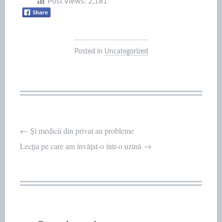
Post Views:
2,181
Posted in
Uncategorized
Post
←
Și medicii din privat au probleme
Lecția pe care am învățat-o într-o uzină
→
navigation