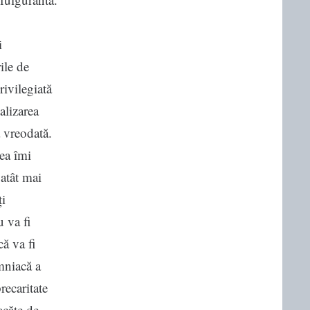
i
ile de
rivilegiată
alizarea
 vreodată.
rea îmi
 atât mai
ți
u va fi
că va fi
omniacă a
recaritate
acăte de