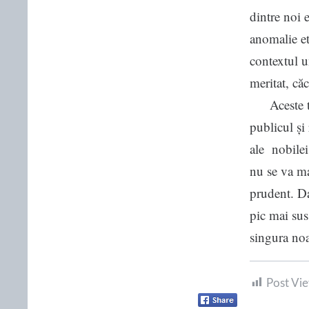
dintre noi 
anomalie et
contextul u
meritat, că
Aceste trei
publicul și
ale nobilei
nu se va ma
prudent. Da
pic mai sus
singura noa
Post Vie