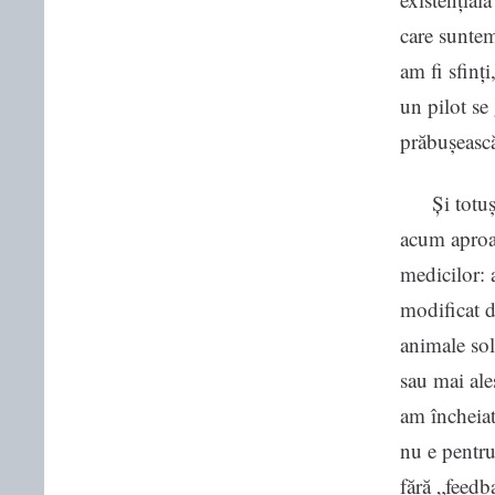
care suntem
am fi sfinți
un pilot se
prăbușească
Și totuși, 
acum aproap
medicilor: 
modificat d
animale sol
sau mai ale
am încheiat
nu e pentru 
fără „feedb