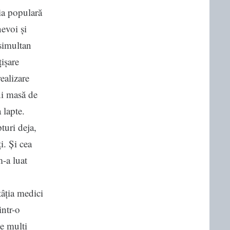
ia populară
evoi și
 simultan
țișare
ealizare
ni masă de
 lapte.
turi deja,
i. Și cea
m-a luat
tâția medici
intr-o
de mulți