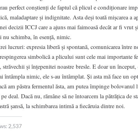
erau perfect conștienți de faptul că plicul e condiționare impl
ică, maladaptare și indignitate. Asta deși toată mișcarea a a
nei decizii ICCJ care a ajuns mai faimoasă decât ar fi vrut și
ci nu schimba, în esență, nimic.
 lucruri: expresia liberă și spontană, comunicarea între no
 respingerea simbolică a plicului sunt cele mai importante 
, străvechii și înțepenitei noastre bresle. E doar un început, 
i întâmpla nimic, ele s-au întâmplat. Și asta mă face un op
că am păstra fermentul ăsta, am putea împinge bolovanul l
 pe deal. Dacă nu, rămâne să ne întoarcem la pătrățica de sta
stră șansă, la schimbarea intimă a fiecăruia dintre noi.
ws:
2,537