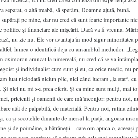
va separat, o altă treabă, să sperăm, Doamne ajută, bună.
părați pe mine, dar nu cred că sunt foarte importante nic
e politice și financiare ale mișcării. Dacă va fi vreuna. Mărir
tează, nu zic nu. Ele vor avantaja în mod sigur minoritatea p
 altfel, lumea o identifică deja cu ansamblul medicilor. „Leg
un oximoron aruncat la nimereală, nu cred că se va întâmpla
 egoist și individualist cum sunt și eu, ca orice medic, nu p
am luat niciodată niciun plic, nici când lucram „la stat“, cu
 Și nici nu mi s-a prea oferit. Și ca mine sunt mulți, mai to
mei, prietenii și oamenii de care mă înconjor: pentru noi, n
bare atât de palpabilă, de materială. Pentru noi, rutina zilni
și, ca și socotelile dinainte de mersul la piață, angoasa ins
ine și de poimâine, a bătrâneții – care om apuca-o, aceeași p
ă pe care vom continua să o ținem sub cele mai complicate l