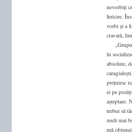
nevorbiți c
fericire. Î
vorbi și a f
cravată, li
„Grupul me
în socializa
absolute, d
caragialeșt
prețuiesc na
ei pe poziți
așteptare. 
trebui să t
mult mai bi
mă obișnuis