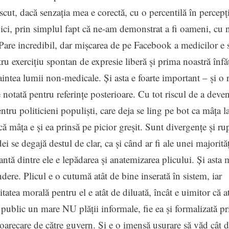
, dacă senzația mea e corectă, cu o percentilă în percepț
ci, prin simplul fapt că ne-am demonstrat a fi oameni, cu n
 Pare incredibil, dar mișcarea de pe Facebook a medicilor e
ru exercițiu spontan de expresie liberă și prima noastră înfă
aintea lumii non-medicale. Și asta e foarte important – și o r
e notată pentru referințe posterioare. Cu tot riscul de a deve
tru politicieni populiști, care deja se ling pe bot ca mâța la
mâța e și ea prinsă pe picior greșit. Sunt divergențe și rup
ei se degajă destul de clar, ca și când ar fi ale unei majorităț
ntă dintre ele e lepădarea și anatemizarea plicului. Și asta 
ndere. Plicul e o cutumă atât de bine inserată în sistem, iar
itatea morală pentru el e atât de diluată, încât e uimitor că a
 public un mare NU plății informale, fie ea și formalizată pr
oarecare de către guvern. Și e o imensă ușurare să văd cât 