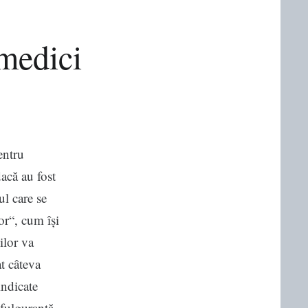
medici
entru
dacă au fost
l care se
or“, cum își
ilor va
t câteva
indicate
 fulgurantă.