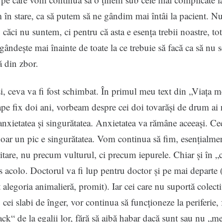
 în stare, ca să putem să ne gândim mai întâi la pacient. N
, căci nu suntem, ci pentru că asta e esența trebii noastre, t
 gândește mai înainte de toate la ce trebuie să facă ca să nu s
 din zbor.
ceva va fi fost schimbat. În primul meu text din „Viața m
e fix doi ani, vorbeam despre cei doi tovarăși de drum ai n
anxietatea și singurătatea. Anxietatea va rămâne aceeași. Ce
oar un pic e singurătatea. Vom continua să fim, esențialmen
itare, nu precum vulturul, ci precum iepurele. Chiar și în „c
s acolo. Doctorul va fi lup pentru doctor și pe mai departe (
 alegoria animalieră, promit). Iar cei care nu suportă colecti
cei slabi de înger, vor continua să funcționeze la periferie, 
ack“ de la egalii lor, fără să aibă habar dacă sunt sau nu „m