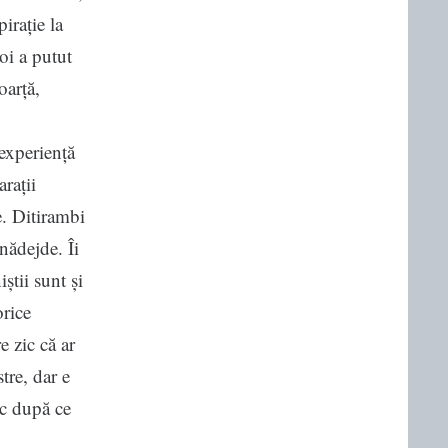
irație la
oi a putut
oarță,
experiență
arații
e. Ditirambi
nădejde. Îi
știi sunt și
orice
e zic că ar
tre, dar e
oc după ce