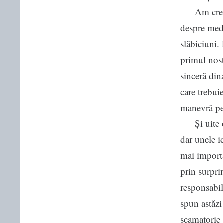
Am crescut
despre medi
slăbiciuni.
primul nost
sinceră din
care trebui
manevră pen
Și uite că 
dar unele id
mai importa
prin surpri
responsabil
spun astăzi
scamatorie 