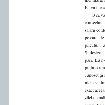
Ea va fi ce
O să vă su
consecințel
salarii con
pe care, de
plicului“, 
Și desigur,
pasă. Eu n-
puțin acum.
cunoscuții 
nicio schim
exact aceea
zilei de mâ
existențial