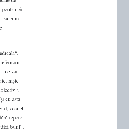
u pentru că
ot așa cum
e
edicală“,
efericirii
ea ce s-a
te, niște
olectiv“,
și cu asta
vul, căci el
fără repere,
edici buni“,