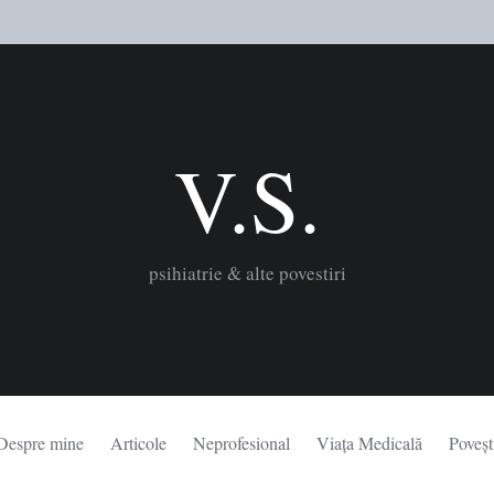
V.S.
psihiatrie & alte povestiri
Despre mine
Articole
Neprofesional
Viața Medicală
Poveșt