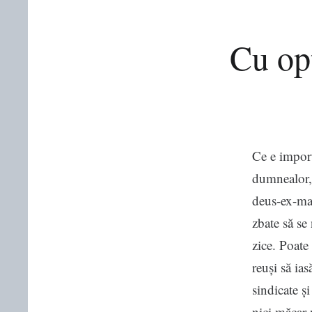
Cu op
Ce e import
dumnealor, 
deus-ex-ma
zbate să se
zice. Poate
reuși să ia
sindicate ș
nici măcar 