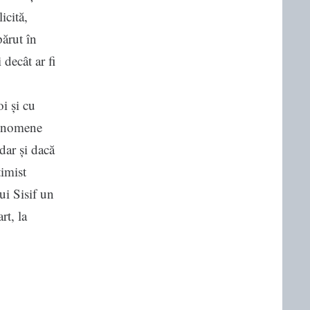
icită,
părut în
 decât ar fi
i și cu
fenomene
dar și dacă
timist
ui Sisif un
rt, la