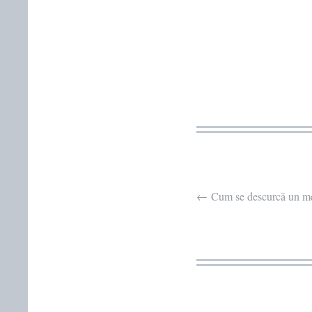
Post
←
Cum se descurcă un me
navigation