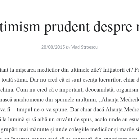
timism prudent despre 
28/08/2015
by
Vlad Stroescu
ant la mișcarea medicilor din ultimele zile? Inițiatorii ei? P
toată stima. Dar nu cred că ei sunt esența lucrurilor, chiar 
china. Cum nu cred că e important, deocamdată, organismu
 nască anadiomenic din spumele mulțimii, „Alianța Medicil
 va fi – timpul ne-o va spune. Dar chiar dacă Alianța Medic
să la lumină și să aibă un cuvânt de spus, acolo unde au eșua
i grupări mai mărunte și unde colegiile medicilor și marile s
n-au încercat, tot nu cred că ea contează din experiența asta