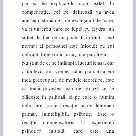
par să fie explicabile doar astfel. În
compensație, cel ce delirează va avea
adesea o stimă de sine neobișnuit de mare,
va fi un erou care se luptă cu Hydra, un
suflet de fier ce nu poate fi înfrânt – eul
normal al persoanei este înlocuit cu eul
delirant, hipertrofic, uriaș, dar patologic.
Nu știm de ce se întâmplă lucrurile așa, dar
o ipoteză, din vremea când psihiatria era
încă preocupată de modele teoretice, este
că toată povestea asta de groază ce se
clădește în psihoză, și pe care o numim
delir, are loc ca reacție la un fenomen
primar, ininteligibil, psihotic. Este o
reacție compensatorie la experiența
psihotică inițială, care este una