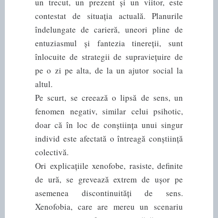
un trecut, un prezent și un viitor, este
contestat de situația actuală. Planurile
îndelungate de carieră, uneori pline de
entuziasmul și fantezia tinereții, sunt
înlocuite de strategii de supraviețuire de
pe o zi pe alta, de la un ajutor social la
altul.
Pe scurt, se creează o lipsă de sens, un
fenomen negativ, similar celui psihotic,
doar că în loc de conștiința unui singur
individ este afectată o întreagă conștiință
colectivă.
Ori explicațiile xenofobe, rasiste, definite
de ură, se grevează extrem de ușor pe
asemenea discontinuități de sens.
Xenofobia, care are mereu un scenariu