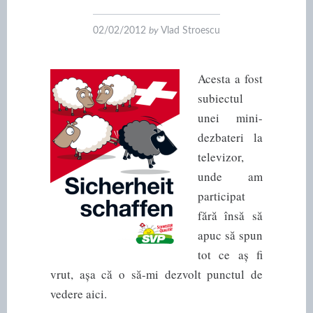
02/02/2012
by
Vlad Stroescu
Acesta a fost
subiectul
unei mini-
dezbateri la
televizor,
unde am
participat
fără însă să
apuc să spun
tot ce aș fi
vrut, așa că o să-mi dezvolt punctul de
vedere aici.