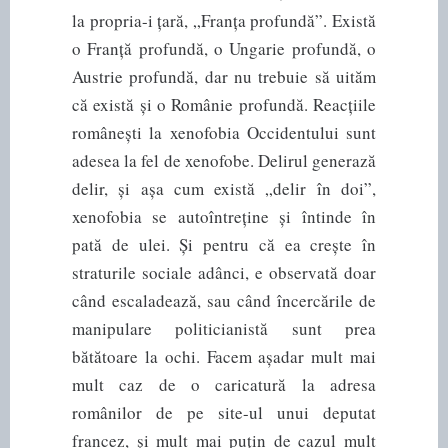
la propria-i țară, „Franța profundă”. Există
o Franță profundă, o Ungarie profundă, o
Austrie profundă, dar nu trebuie să uităm
că există și o Românie profundă. Reacțiile
românești la xenofobia Occidentului sunt
adesea la fel de xenofobe. Delirul generază
delir, și așa cum există „delir în doi”,
xenofobia se autoîntreține și întinde în
pată de ulei. Și pentru că ea crește în
straturile sociale adânci, e observată doar
când escaladează, sau când încercările de
manipulare politicianistă sunt prea
bătătoare la ochi. Facem așadar mult mai
mult caz de o caricatură la adresa
românilor de pe site-ul unui deputat
francez, și mult mai puțin de cazul mult