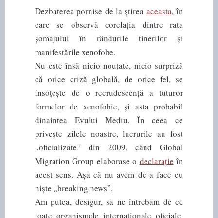
Dezbaterea pornise de la știrea
aceasta
, în
care se observă corelația dintre rata
șomajului în rândurile tinerilor și
manifestările xenofobe.
Nu este însă nicio noutate, nicio surpriză
că orice criză globală, de orice fel, se
însoțește de o recrudescență a tuturor
formelor de xenofobie, și asta probabil
dinaintea Evului Mediu. În ceea ce
privește zilele noastre, lucrurile au fost
„oficializate” din 2009, când Global
Migration Group elaborase o
declarație
în
acest sens. Așa că nu avem de-a face cu
niște „breaking news”.
Am putea, desigur, să ne întrebăm de ce
toate organismele internaționale oficiale,