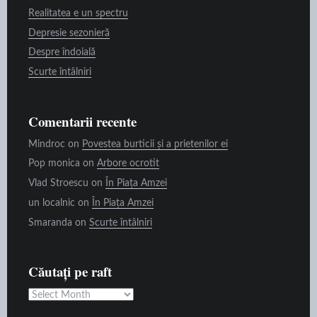
Realitatea e un spectru
Depresie sezonieră
Despre îndoială
Scurte întâlniri
Comentarii recente
Mindroc
on
Povestea burticii și a prietenilor ei
Pop monica
on
Arbore ocrotit
Vlad Stroescu
on
În Piața Amzei
un localnic
on
În Piața Amzei
Smaranda
on
Scurte întâlniri
Căutați pe raft
Căutați
pe