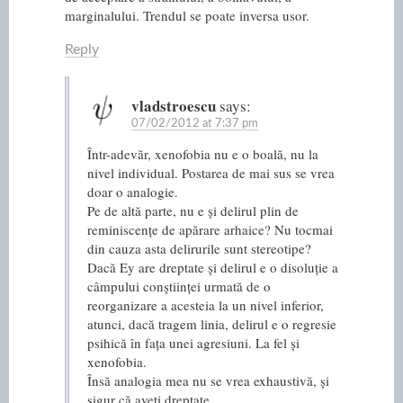
marginalului. Trendul se poate inversa usor.
Reply
vladstroescu
says:
07/02/2012 at 7:37 pm
Într-adevăr, xenofobia nu e o boală, nu la
nivel individual. Postarea de mai sus se vrea
doar o analogie.
Pe de altă parte, nu e și delirul plin de
reminiscențe de apărare arhaice? Nu tocmai
din cauza asta delirurile sunt stereotipe?
Dacă Ey are dreptate și delirul e o disoluție a
câmpului conștiinței urmată de o
reorganizare a acesteia la un nivel inferior,
atunci, dacă tragem linia, delirul e o regresie
psihică în fața unei agresiuni. La fel și
xenofobia.
Însă analogia mea nu se vrea exhaustivă, și
sigur că aveți dreptate.