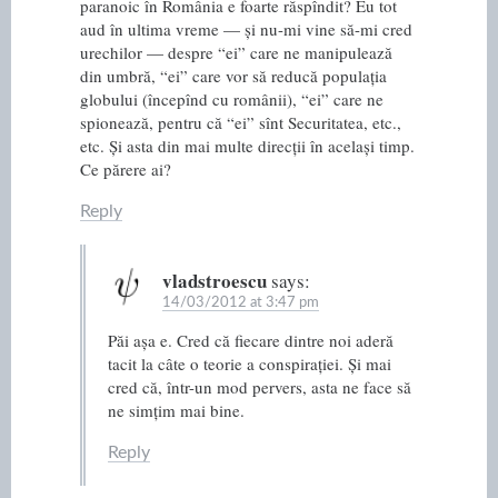
paranoic în România e foarte răspîndit? Eu tot
aud în ultima vreme — și nu-mi vine să-mi cred
urechilor — despre “ei” care ne manipulează
din umbră, “ei” care vor să reducă populația
globului (începînd cu românii), “ei” care ne
spionează, pentru că “ei” sînt Securitatea, etc.,
etc. Și asta din mai multe direcții în același timp.
Ce părere ai?
Reply
vladstroescu
says:
14/03/2012 at 3:47 pm
Păi așa e. Cred că fiecare dintre noi aderă
tacit la câte o teorie a conspirației. Și mai
cred că, într-un mod pervers, asta ne face să
ne simțim mai bine.
Reply