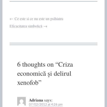
Post
←
Ce este si ce nu este un psihiatru
Eficacitatea simbolică
→
navigation
6 thoughts on “
Criza
economică și delirul
xenofob
”
Adriana
says:
07/02/2012 at 4:26 pm