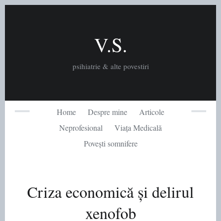
Skip
to
content
V.S.
psihiatrie & alte povestiri
Home
Despre mine
Articole
Neprofesional
Viața Medicală
Povești somnifere
Criza economică și delirul
xenofob