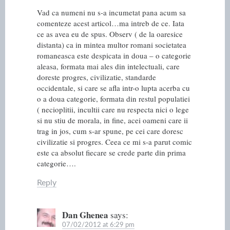
Vad ca numeni nu s-a incumetat pana acum sa
comenteze acest articol…ma intreb de ce. Iata
ce as avea eu de spus. Observ ( de la oaresice
distanta) ca in mintea multor romani societatea
romaneasca este despicata in doua – o categorie
aleasa, formata mai ales din intelectuali, care
doreste progres, civilizatie, standarde
occidentale, si care se afla intr-o lupta acerba cu
o a doua categorie, formata din restul populatiei
( necioplitii, incultii care nu respecta nici o lege
si nu stiu de morala, in fine, acei oameni care ii
trag in jos, cum s-ar spune, pe cei care doresc
civilizatie si progres. Ceea ce mi s-a parut comic
este ca absolut fiecare se crede parte din prima
categorie….
Reply
Dan Ghenea
says:
07/02/2012 at 6:29 pm