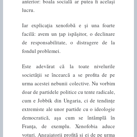
anterior: boala socială ar putea fi același
lucru.
Iar explicația xenofobă e și una foarte
facilă: avem un țap ispășitor, o declinare
de responsabilitate, o distragere de la
fondul problemei.
Este adevărat că la toate nivelurile
societății se încearcă a se profita de pe
urma acestei nebunii colective. Nu vorbim
doar de partidele politice cu tente radicale,
cum e Jobbik din Ungaria, ci de tendințe
extremiste ale unor partide cu o ideologie
democratică, așa cum se întâmplă în
Franța, de exemplu. Xenofobia aduce
voturi. Angajatorii profită și ei de pe urma