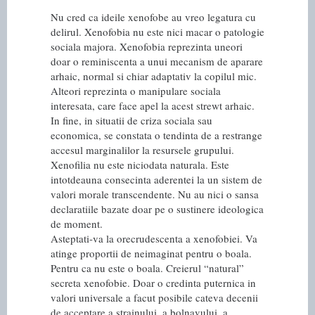
Nu cred ca ideile xenofobe au vreo legatura cu
delirul. Xenofobia nu este nici macar o patologie
sociala majora. Xenofobia reprezinta uneori
doar o reminiscenta a unui mecanism de aparare
arhaic, normal si chiar adaptativ la copilul mic.
Alteori reprezinta o manipulare sociala
interesata, care face apel la acest strewt arhaic.
In fine, in situatii de criza sociala sau
economica, se constata o tendinta de a restrange
accesul marginalilor la resursele grupului.
Xenofilia nu este niciodata naturala. Este
intotdeauna consecinta aderentei la un sistem de
valori morale transcendente. Nu au nici o sansa
declaratiile bazate doar pe o sustinere ideologica
de moment.
Asteptati-va la orecrudescenta a xenofobiei. Va
atinge proportii de neimaginat pentru o boala.
Pentru ca nu este o boala. Creierul “natural”
secreta xenofobie. Doar o credinta puternica in
valori universale a facut posibile cateva decenii
de acceptare a strainului, a bolnavului, a