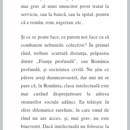
mai grav al unui muncitor prost tratat la
serviciu, sau la bancă, sau la spital, pentru
că e român, rom, nigerian, etc.
Și ce se poate face, ce putem noi face ca să
combatem nebuniile colective? În primul
rând, trebuie scurtată distanța, prăpastia
dintre „Franța profundă”, sau România
profundă, și societatea civilă. Nu știu ce
părere aveți dumneavoastră, dar mie mi se
pare că, în România, clasa intelectuală este
mai curând disprețuitoare la adresa
straturilor sociale adânci. Ea trăiește în
sfere dilematice rarefiate, în care omul de
rând nu are acces, și, mai grav, nu este
binevenit. Dacă intelectualii nu folosesc la