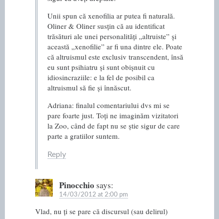
Unii spun că xenofilia ar putea fi naturală.
Oliner & Oliner susțin că au identificat
trăsături ale unei personalități „altruiste” și
această „xenofilie” ar fi una dintre ele. Poate
că altruismul este exclusiv transcendent, însă
eu sunt psihiatru și sunt obișnuit cu
idiosincraziile: e la fel de posibil ca
altruismul să fie și înnăscut.
Adriana: finalul comentariului dvs mi se
pare foarte just. Toți ne imaginăm vizitatori
la Zoo, când de fapt nu se știe sigur de care
parte a gratiilor suntem.
Reply
Pinocchio
says:
14/03/2012 at 2:00 pm
Vlad, nu ți se pare că discursul (sau delirul)