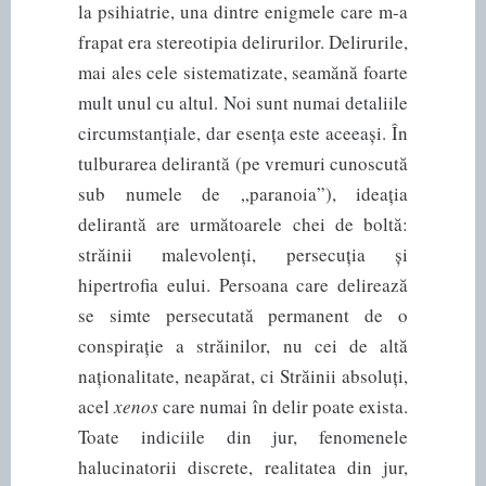
la psihiatrie, una dintre enigmele care m-a
frapat era stereotipia delirurilor. Delirurile,
mai ales cele sistematizate, seamănă foarte
mult unul cu altul. Noi sunt numai detaliile
circumstanțiale, dar esența este aceeași. În
tulburarea delirantă (pe vremuri cunoscută
sub numele de „paranoia”), ideația
delirantă are următoarele chei de boltă:
străinii malevolenți, persecuția și
hipertrofia eului. Persoana care delirează
se simte persecutată permanent de o
conspirație a străinilor, nu cei de altă
naționalitate, neapărat, ci Străinii absoluți,
acel
xenos
care numai în delir poate exista.
Toate indiciile din jur, fenomenele
halucinatorii discrete, realitatea din jur,