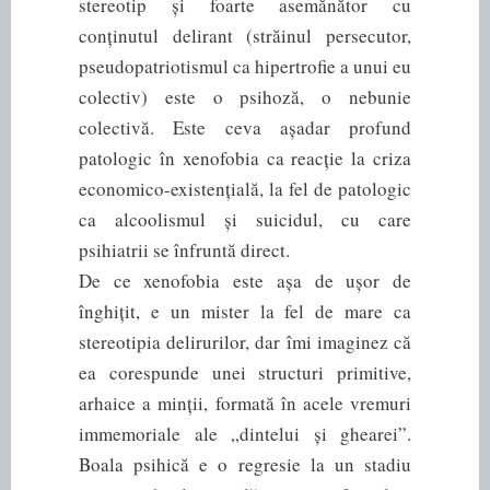
stereotip și foarte asemănător cu
conținutul delirant (străinul persecutor,
pseudopatriotismul ca hipertrofie a unui eu
colectiv) este o psihoză, o nebunie
colectivă. Este ceva așadar profund
patologic în xenofobia ca reacție la criza
economico-existențială, la fel de patologic
ca alcoolismul și suicidul, cu care
psihiatrii se înfruntă direct.
De ce xenofobia este așa de ușor de
înghițit, e un mister la fel de mare ca
stereotipia delirurilor, dar îmi imaginez că
ea corespunde unei structuri primitive,
arhaice a minții, formată în acele vremuri
immemoriale ale „dintelui și ghearei”.
Boala psihică e o regresie la un stadiu