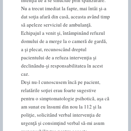
intenţia de a se sinucide prin spânzurare.
Nu a trecut imediat la fapte, mai întâi şi-a
dat soţia afară din casă, aceasta având timp
să apeleze serviciul de ambulanţă.
Echipajul a venit şi, întâmpinând refuzul
domului de a merge la o cameră de gardă,
a şi plecat, recunoscând dreptul
pacientului de a refuza intervenţia şi
declinându-şi responsabilitatea în acest
caz.
Deşi nu-l cunoscusem încă pe pacient,
relatările soţiei erau foarte sugestive
pentru o simptomatologie psihotică, aşa că
am sunat eu însumi din nou la 112 şi la
poliţie, solicitând verbal intervenţia de
urgenţă şi consimţind verbal să-mi asum