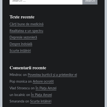
for:
Texte recente
Cărți bune de medicină
Realitatea e un spectru
Depresie sezonieră
Despre îndoială
Scurte întâlniri
Comentarii recente
Mindroc
on
Povestea burticii și a prietenilor ei
Pop monica
on
Arbore ocrotit
Vlad Stroescu
on
În Piața Amzei
un localnic
on
În Piața Amzei
Smaranda
on
Scurte întâlniri