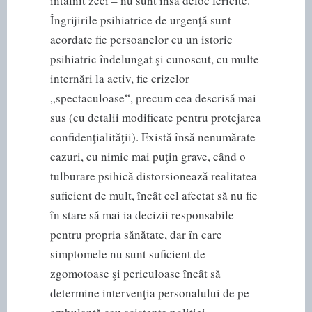
întâlnit zeci – nu sunt însă deloc fericite.
Îngrijirile psihiatrice de urgenţă sunt
acordate fie persoanelor cu un istoric
psihiatric îndelungat şi cunoscut, cu multe
internări la activ, fie crizelor
„spectaculoase“, precum cea descrisă mai
sus (cu detalii modificate pentru protejarea
confidenţialităţii). Există însă nenumărate
cazuri, cu nimic mai puţin grave, când o
tulburare psihică distorsionează realitatea
suficient de mult, încât cel afectat să nu fie
în stare să mai ia decizii responsabile
pentru propria sănătate, dar în care
simptomele nu sunt suficient de
zgomotoase şi periculoase încât să
determine intervenţia personalului de pe