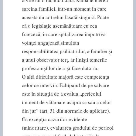
civile nu o fac niciodată. Rămâne mereu
sarcina familiei, într-un moment în care
aceasta nu ar trebui lăsată singură. Poate
că o legislaţie asemănătoare cu cea
franceză, în care spitalizarea împotriva
voinţei angajează simultan
responsabilitatea psihiatrului, a familiei şi
a unui observator terţ, ar linişti temerile
profesioniştilor de a-şi face datoria.
O altă dificultate majoră este competenţa
celor ce intervin. Echipajul de pe salvare
este în situaţia de a evalua „pericolul
iminent de vătămare asupra sa sau a celor
din jur“ (art. 31 din normele de aplicare).
Cu excepţia cazurilor evidente
(minoritare), evaluarea gradului de pericol