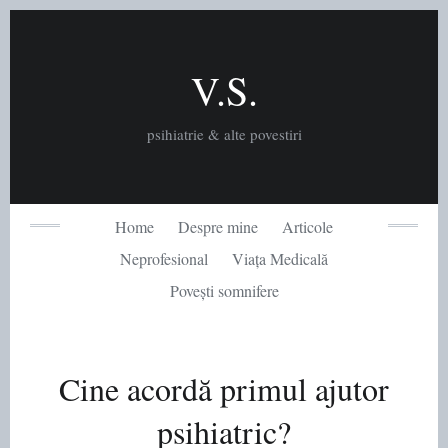
Skip
to
content
V.S.
psihiatrie & alte povestiri
Home
Despre mine
Articole
Neprofesional
Viața Medicală
Povești somnifere
Cine acordă primul ajutor
psihiatric?