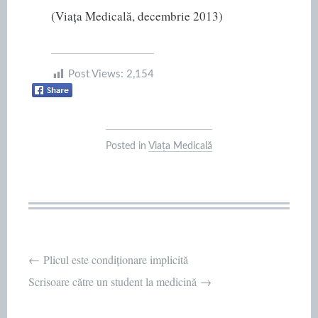
(Viața Medicală, decembrie 2013)
Post Views:
2,154
Posted in
Viața Medicală
Post
←
Plicul este condiționare implicită
Scrisoare către un student la medicină
→
navigation