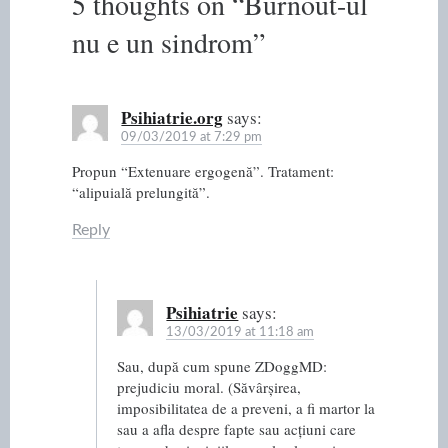
5 thoughts on “
Burnout-ul
nu e un sindrom
”
Psihiatrie.org
says:
09/03/2019 at 7:29 pm
Propun “Extenuare ergogenă”. Tratament:
“alipuială prelungită”.
Reply
Psihiatrie
says:
13/03/2019 at 11:18 am
Sau, după cum spune ZDoggMD:
prejudiciu moral. (Săvârșirea,
imposibilitatea de a preveni, a fi martor la
sau a afla despre fapte sau acțiuni care