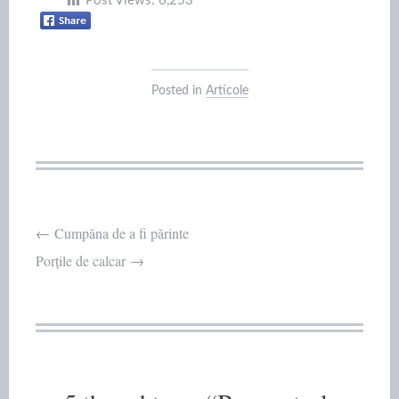
Post Views:
6,253
Posted in
Articole
Post
←
Cumpăna de a fi părinte
Porțile de calcar
→
navigation