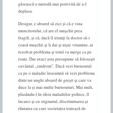
găsească o metodă mai potrivită de a-l
deplasa.
Desigur, e absurd să zici și că e vina
muncitorului, că are el mușchii prea
fragili, și că, dacă îl trimiți la doctor să-i
coasă mușchii și îi dai și niște vitamine, ai
rezolvat problema și totul va merge ca pe
roate. Dar exact asta presupune să folosești
cuvântul „sindrom”. Dacă vezi burnoutul
ca pe o maladie înseamnă să vezi problema
dintr-un unghi absurd de greșit și care va
duce la și mai multe burnouturi. Mai mult,
plasându-l în sfera maladiilor psihice, îl
încarci și cu stigmatul, discriminarea și
răutatea cu care societatea tratează de