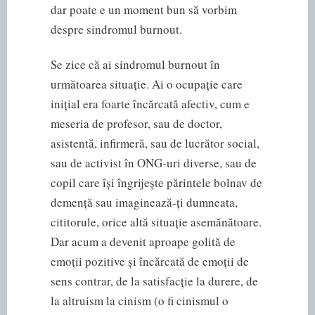
dar poate e un moment bun să vorbim
despre sindromul burnout.
Se zice că ai sindromul burnout în
următoarea situație. Ai o ocupație care
inițial era foarte încărcată afectiv, cum e
meseria de profesor, sau de doctor,
asistentă, infirmeră, sau de lucrător social,
sau de activist în ONG-uri diverse, sau de
copil care își îngrijește părintele bolnav de
demență sau imaginează-ți dumneata,
cititorule, orice altă situație asemănătoare.
Dar acum a devenit aproape golită de
emoții pozitive și încărcată de emoții de
sens contrar, de la satisfacție la durere, de
la altruism la cinism (o fi cinismul o