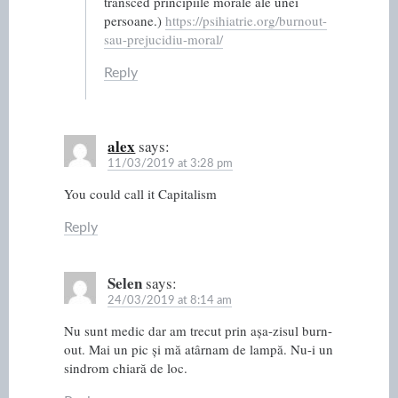
transced principiile morale ale unei
persoane.)
https://psihiatrie.org/burnout-
sau-prejucidiu-moral/
Reply
alex
says:
11/03/2019 at 3:28 pm
You could call it Capitalism
Reply
Selen
says:
24/03/2019 at 8:14 am
Nu sunt medic dar am trecut prin așa-zisul burn-
out. Mai un pic și mă atârnam de lampă. Nu-i un
sindrom chiară de loc.