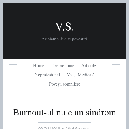
Skip
to
content
V.S.
psihiatrie & alte povestiri
Home
Despre mine
Articole
Neprofesional
Viața Medicală
Povești somnifere
Burnout-ul nu e un sindrom