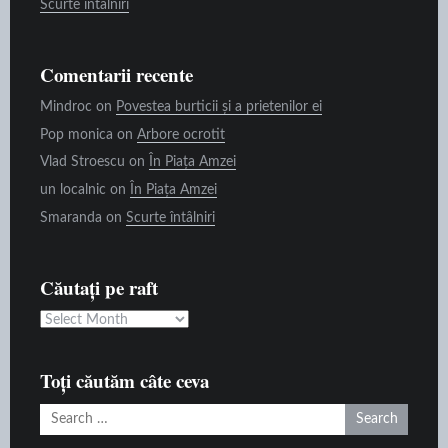
Scurte întâlniri
Comentarii recente
Mindroc
on
Povestea burticii și a prietenilor ei
Pop monica
on
Arbore ocrotit
Vlad Stroescu
on
În Piața Amzei
un localnic
on
În Piața Amzei
Smaranda
on
Scurte întâlniri
Căutați pe raft
Căutați
pe
raft
Toți căutăm câte ceva
Search
for: