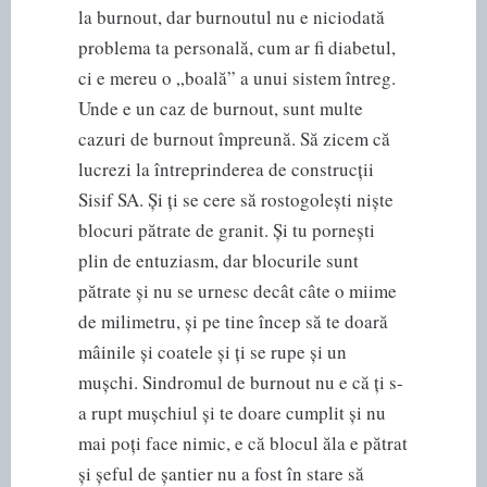
la burnout, dar burnoutul nu e niciodată
problema ta personală, cum ar fi diabetul,
ci e mereu o „boală” a unui sistem întreg.
Unde e un caz de burnout, sunt multe
cazuri de burnout împreună. Să zicem că
lucrezi la întreprinderea de construcții
Sisif SA. Și ți se cere să rostogolești niște
blocuri pătrate de granit. Și tu pornești
plin de entuziasm, dar blocurile sunt
pătrate și nu se urnesc decât câte o miime
de milimetru, și pe tine încep să te doară
mâinile și coatele și ți se rupe și un
mușchi. Sindromul de burnout nu e că ți s-
a rupt mușchiul și te doare cumplit și nu
mai poți face nimic, e că blocul ăla e pătrat
și șeful de șantier nu a fost în stare să