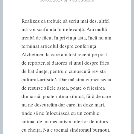
08/03/2019
by
Vlad Stroescu
Realizez că trebuie să scriu mai des, altfel
mă voi scufunda în irelevanță. Am multă
treabă de făcut în privința asta, încă nu am
terminat articolul despre conferința
Alzheimer, la care am fost recent pe post
de reporter, și datorez și unul despre frica
de bătrânețe, pentru o cunoscută revistă
cultural-artistică. Dar mă simt cumva secat
de resurse zilele astea, poate o fi ieșirea
din iarnă, poate rutina zilnică, fără de care
nu ne descurcăm dar care, în doze mari,
tinde să ne înlocuiască cu un zombie
animat de un mecanism interior de întors
cu cheița. Nu e tocmai sindromul burnout,