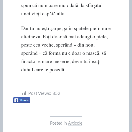
spun că nu moare niciodată, la sfârșitul
unei vieți capătă alta.
Dar tu nu ești șarpe, și în spatele pielii nu e
altcineva. Poți doar să mai adaugi o piele,
peste cea veche, sperând – din nou,
sperând – că forma nu e doar o mască, să
fii actor e mare meserie, devii tu însuți
duhul care te posedă.
Post Views:
852
Posted in
Articole