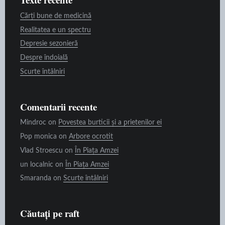
Cărți bune de medicină
Realitatea e un spectru
Depresie sezonieră
Despre îndoială
Scurte întâlniri
Comentarii recente
Mindroc
on
Povestea burticii și a prietenilor ei
Pop monica
on
Arbore ocrotit
Vlad Stroescu
on
În Piața Amzei
un localnic
on
În Piața Amzei
Smaranda
on
Scurte întâlniri
Căutați pe raft