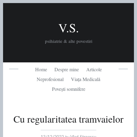
Skip
to
content
V.S.
psihiatrie & alte povestiri
Home
Despre mine
Articole
Neprofesional
Viața Medicală
Povești somnifere
Cu regularitatea tramvaielor