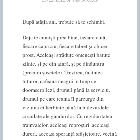
13/12/2022
by
Vlad Stroescu
După atâția ani, trebuie să te schimbi.
Deja te cunoști prea bine, fiecare cută,
fiecare capriciu, fiecare tabiet și obicei
prost. Aceleași străduțe omenești bătute
zilnic, și pe din afară, și pe dinăuntru
(precum șosetele). Trezirea, înaintea
tuturor, cafeaua neagră în timp ce
doomscrollezi, drumul până la serviciu,
drumul pe care teama îl parcurge din
vizuina ei fierbinte până la bulevardele
circulate ale gândurilor. Cu regularitatea
tramvaielor, aceleași reproșuri, aceleași
dureri, aceeași speranță sfâșietoare, vecină