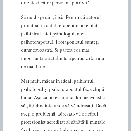
orientezi către persoana potrivită.
Să nu disperăm, însă. Pentru că actorul
principal în actul terapeutic nu e nici
psihiatrul, nici psihologul, nici
psihoterapeutul. Protagonistul sunteți
dumneavoastră. Și partea cea mai
importantă a actului terapeutic e dorința
de mai bine.
Mai mult, măcar în ideal, psihiatrul,
psihologul și psihoterapeutul fac echipă
bună. Așa că nu e sarcina dumneavoastră
să știți dinainte unde să vă adresați. Dacă
aveți o problemă, adresați-vă oricărui
profesionist acreditat al sănătății mintale.
Și el, sau ea, vă va îndruma, pe cât poate,