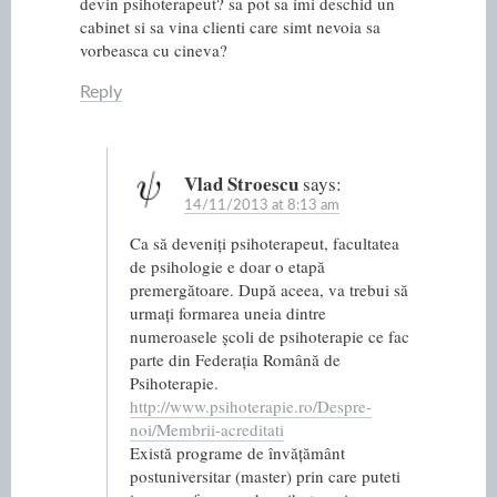
devin psihoterapeut? sa pot sa imi deschid un
cabinet si sa vina clienti care simt nevoia sa
vorbeasca cu cineva?
Reply
Vlad Stroescu
says:
14/11/2013 at 8:13 am
Ca să deveniți psihoterapeut, facultatea
de psihologie e doar o etapă
premergătoare. După aceea, va trebui să
urmați formarea uneia dintre
numeroasele școli de psihoterapie ce fac
parte din Federația Română de
Psihoterapie.
http://www.psihoterapie.ro/Despre-
noi/Membrii-acreditati
Există programe de învățământ
postuniversitar (master) prin care puteti