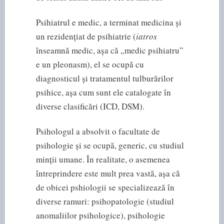
Psihiatrul e medic, a terminat medicina și
un rezidențiat de psihiatrie (
iatros
înseamnă medic, așa că „medic psihiatru”
e un pleonasm), el se ocupă cu
diagnosticul și tratamentul tulburărilor
psihice, așa cum sunt ele catalogate în
diverse clasificări (ICD, DSM).
Psihologul a absolvit o facultate de
psihologie și se ocupă, generic, cu studiul
minții umane. În realitate, o asemenea
întreprindere este mult prea vastă, așa că
de obicei pshiologii se specializează în
diverse ramuri: psihopatologie (studiul
anomaliilor psihologice), psihologie