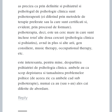
as preciza ca prin definitie si psihiatrul si
psihologul de psihologie clinica sunt
psihoterapeuti (ei diferind prin metodele de
terapie preferate sau la care sunt certificati si,
evident, prin procesul de formare).
psihoterapia, deci, este un cerc mare in care sunt
incluse
total
alte doua cercuri (psihologia clinica
si psihiatira), avnd in plus si alte arii, gen
consiliere, music therapy, occupational therapy,
etc.
este interesanta, pentru mine, despartirea
psihiatriei de psihologia clinica. ambele au ca
scop depistarea si tamaduirea problemelor
psihice (de aceea zic ca ambele cad sub
psihoterapie), numai ca au (sau s-au) ales cai
diferite de abordare.
Reply