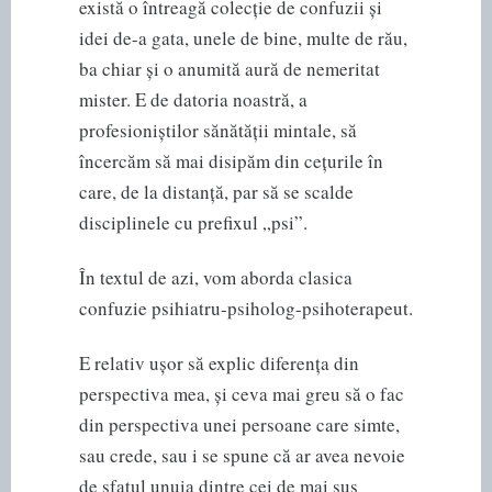
există o întreagă colecție de confuzii și
idei de-a gata, unele de bine, multe de rău,
ba chiar și o anumită aură de nemeritat
mister. E de datoria noastră, a
profesioniștilor sănătății mintale, să
încercăm să mai disipăm din cețurile în
care, de la distanță, par să se scalde
disciplinele cu prefixul „psi”.
În textul de azi, vom aborda clasica
confuzie psihiatru-psiholog-psihoterapeut.
E relativ ușor să explic diferența din
perspectiva mea, și ceva mai greu să o fac
din perspectiva unei persoane care simte,
sau crede, sau i se spune că ar avea nevoie
de sfatul unuia dintre cei de mai sus