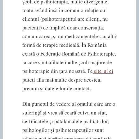
școli de psihoterapia, multe divergente,
toate având însă în comun o relație cu
clientul (psihoterapeutul are clienți, nu
pacienți) ce implică doar conversația,
comunicarea, și nu medicamentele sau altă
formă de terapie medicală. În România
există o Federație Română de Psihoterapie,
la care sunt afiliate multe școli majore de
psihoterapie din țara noastră. Pe
site-ul ei
puteți afla mai multe despre acestea,
precum și datele lor de contact.
Din punctul de vedere al omului care are o
suferință și vrea să ceară cuiva un sfat,
certificatele și patalamalele psihiatrilor,
psihologilor și psihoterapeuților sunt
adesea mai curând creatoare de confuzie.