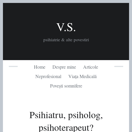
Skip
to
content
V.S.
psihiatrie & alte povestiri
Home
Despre mine
Articole
Neprofesional
Viața Medicală
Povești somnifere
Psihiatru, psiholog,
psihoterapeut?