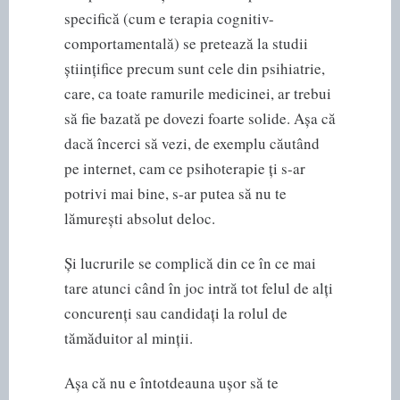
specifică (cum e terapia cognitiv-
comportamentală) se pretează la studii
științifice precum sunt cele din psihiatrie,
care, ca toate ramurile medicinei, ar trebui
să fie bazată pe dovezi foarte solide. Așa că
dacă încerci să vezi, de exemplu căutând
pe internet, cam ce psihoterapie ți s-ar
potrivi mai bine, s-ar putea să nu te
lămurești absolut deloc.
Și lucrurile se complică din ce în ce mai
tare atunci când în joc intră tot felul de alți
concurenți sau candidați la rolul de
tămăduitor al minții.
Așa că nu e întotdeauna ușor să te