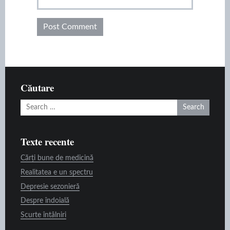
Căutare
Search
for:
Texte recente
Cărți bune de medicină
Realitatea e un spectru
Depresie sezonieră
Despre îndoială
Scurte întâlniri