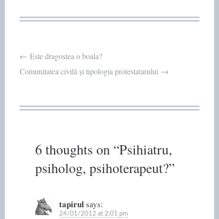
Post
←
Este dragostea o boala?
Comunitatea civilă și tipologia protestatarului
→
navigation
6 thoughts on “
Psihiatru,
psiholog, psihoterapeut?
”
tapirul
says:
24/01/2012 at 2:01 pm