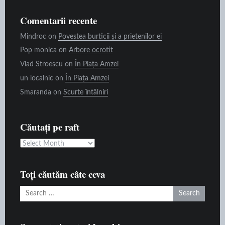
Comentarii recente
Mindroc
on
Povestea burticii și a prietenilor ei
Pop monica
on
Arbore ocrotit
Vlad Stroescu
on
În Piața Amzei
un localnic
on
În Piața Amzei
Smaranda
on
Scurte întâlniri
Căutați pe raft
Căutați
pe
raft
Toți căutăm câte ceva
Search
for: