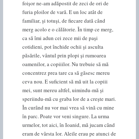
foișor ne-am adăpostit de zeci de ori de
furia ploilor de vară. E un loc atât de
familiar, și totuși, de fiecare dată când
merg acolo e o călătorie. În timp ce merg,
ca să îmi adun cei zece mii de pași
cotidieni, pot închide ochii și asculta
păsările, vântul prin plopi și rumoarea
oamenilor, a copiiilor. Nu trebuie să mă
concentrez prea tare ca să găsesc mereu
ceva nou. E suficient să mă uit la copiii
mei, sunt mereu altfel, uimindu-mă și
speriindu-mă cu graba lor de a crește mari.
În curând nu vor mai vrea să vină cu mine
în parc. Poate vor veni singure. La urma
urmelor, tot aici, în Ioanid, mă jucam când
eram de vârsta lor. Aleile erau pe atunci de