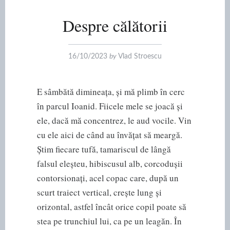
Despre călătorii
16/10/2023
by
Vlad Stroescu
E sâmbătă dimineața, și mă plimb în cerc
în parcul Ioanid. Fiicele mele se joacă și
ele, dacă mă concentrez, le aud vocile. Vin
cu ele aici de când au învățat să meargă.
Știm fiecare tufă, tamariscul de lângă
falsul eleșteu, hibiscusul alb, corcodușii
contorsionați, acel copac care, după un
scurt traiect vertical, crește lung și
orizontal, astfel încât orice copil poate să
stea pe trunchiul lui, ca pe un leagăn. În