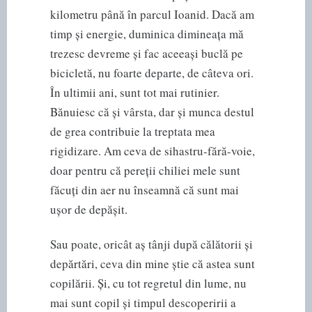
kilometru până în parcul Ioanid. Dacă am
timp și energie, duminica dimineața mă
trezesc devreme și fac aceeași buclă pe
bicicletă, nu foarte departe, de câteva ori.
În ultimii ani, sunt tot mai rutinier.
Bănuiesc că și vârsta, dar și munca destul
de grea contribuie la treptata mea
rigidizare. Am ceva de sihastru-fără-voie,
doar pentru că pereții chiliei mele sunt
făcuți din aer nu înseamnă că sunt mai
ușor de depășit.
Sau poate, oricât aș tânji după călătorii și
depărtări, ceva din mine știe că astea sunt
copilării. Și, cu tot regretul din lume, nu
mai sunt copil și timpul descoperirii a