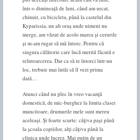
într-o dimineață de luni, când am urcat,
chinuit, cu bicicleta, până la castelul din
Kyparissia, un alt oraș unde nimeni nu
merge, am văzut de acolo marea și cerurile
și m-am rugat să mă întorc. Pentru că
singura călătorie care încă merită făcută e
reîntoarcerea. Dar ca să te întorci într-un
loc, trebuie mai întâi să îl vezi prima
dată…
Atunci când nu plec în vreo vacanță
domestică, de mic-burghez la limita clasei
muncitoare, drumurile mele sunt mereu
aceleași. Și foarte scurte: câțiva pași până
la școala copiiilor, alți câțiva până la
clinica unde lucrez. Mai puțin de un