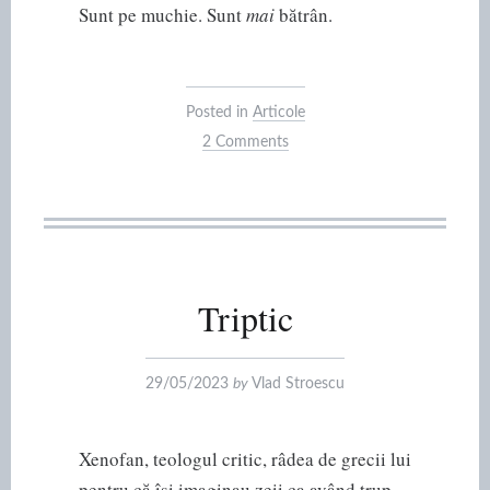
Sunt pe muchie. Sunt
mai
bătrân.
Posted in
Articole
2 Comments
Triptic
29/05/2023
by
Vlad Stroescu
Xenofan, teologul critic, râdea de grecii lui
pentru că își imaginau zeii ca având trup