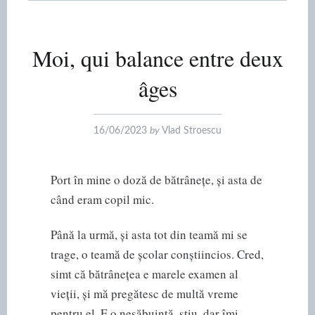
Moi, qui balance entre deux
âges
16/06/2023
by
Vlad Stroescu
Port în mine o doză de bătrânețe, și asta de
când eram copil mic.
Până la urmă, și asta tot din teamă mi se
trage, o teamă de școlar conștiincios. Cred,
simt că bătrânețea e marele examen al
vieții, și mă pregătesc de multă vreme
pentru el. E o nesăbuință, știu, dar îmi