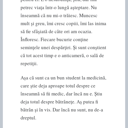
petrec viața într-o lungă așteptare. Nu
înseamnă că nu mi-o trăiesc. Muncesc
mult și greu, îmi cresc copiii, îmi las inima
să fie sfâșiată de câte ori am ocazia.
Înfloresc. Fiecare bucurie conține
semințele unei despărțiri. Și sunt conștient
că tot acest timp e o anticameră, o sală de
repetiții.
Așa că sunt ca un bun student la medicină,
care știe deja aproape totul despre ce
înseamnă să fii medic, dar încă nu e. Știu
deja totul despre bătrânețe. Aș putea fi
bătrân și în vis. Dar încă nu sunt, nu de-a
dreptul.