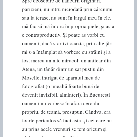
Spre deosebire de flâneurii originari,
parizieni, nu intru niciodată prin cârciumi
sau la terase, nu sunt în largul meu în ele,
mă fac să mă întorc în propria piele, și asta
e contraproductiv. Și poate aș vorbi cu
oamenii, dacă s-ar ivi ocazia, prin alte țări
mi s-a întâmplat să vorbesc cu străini și a
fost mereu un mic miracol: un anticar din
Atena, un tânăr dintr-un sat pustiu din
Moselle, intrigat de aparatul meu de
fotografiat (o unealtă foarte bună de
devenit invizibil, alminteri). În București
oamenii nu vorbesc în afara cercului
propriu, de teamă, presupun. Cândva, era
foarte periculos să faci asta, și cei care nu
au prins acele vremuri se tem oricum și