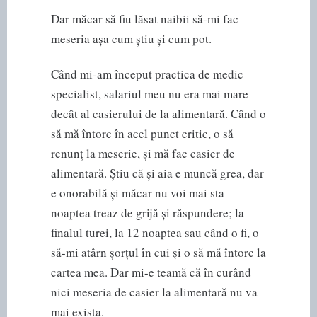
Dar măcar să fiu lăsat naibii să-mi fac
meseria așa cum știu și cum pot.
Când mi-am început practica de medic
specialist, salariul meu nu era mai mare
decât al casierului de la alimentară. Când o
să mă întorc în acel punct critic, o să
renunț la meserie, și mă fac casier de
alimentară. Știu că și aia e muncă grea, dar
e onorabilă și măcar nu voi mai sta
noaptea treaz de grijă și răspundere; la
finalul turei, la 12 noaptea sau când o fi, o
să-mi atârn șorțul în cui și o să mă întorc la
cartea mea. Dar mi-e teamă că în curând
nici meseria de casier la alimentară nu va
mai exista.