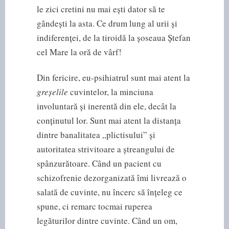
le zici cretini nu mai ești dator să te
gândești la asta. Ce drum lung al urii și
indiferenței, de la tiroidă la șoseaua Ștefan
cel Mare la oră de vârf!
Din fericire, eu-psihiatrul sunt mai atent la
greșelile
cuvintelor, la minciuna
involuntară și inerentă din ele, decât la
conținutul lor. Sunt mai atent la distanța
dintre banalitatea „plictisului” și
autoritatea strivitoare a ștreangului de
spânzurătoare. Când un pacient cu
schizofrenie dezorganizată îmi livrează o
salată de cuvinte, nu încerc să înțeleg ce
spune, ci remarc tocmai ruperea
legăturilor dintre cuvinte. Când un om,