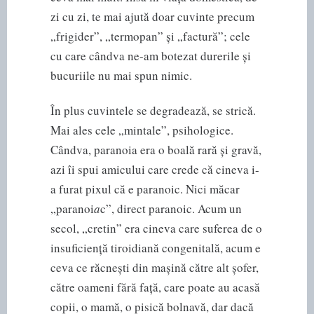
zi cu zi, te mai ajută doar cuvinte precum
„frigider”, „termopan” și „factură”; cele
cu care cândva ne-am botezat durerile și
bucuriile nu mai spun nimic.
În plus cuvintele se degradează, se strică.
Mai ales cele „mintale”, psihologice.
Cândva, paranoia era o boală rară și gravă,
azi îi spui amicului care crede că cineva i-
a furat pixul că e paranoic. Nici măcar
„paranoi
a
c”, direct paranoic. Acum un
secol, „cretin” era cineva care suferea de o
insuficiență tiroidiană congenitală, acum e
ceva ce răcnești din mașină către alt șofer,
către oameni fără față, care poate au acasă
copii, o mamă, o pisică bolnavă, dar dacă