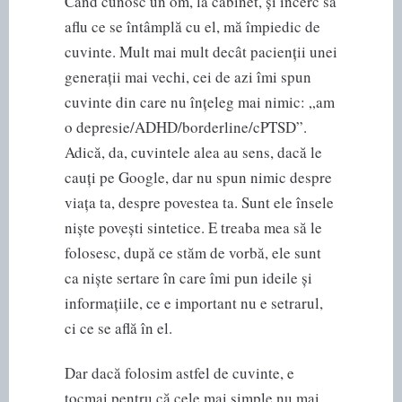
Când cunosc un om, la cabinet, și încerc să
aflu ce se întâmplă cu el, mă împiedic de
cuvinte. Mult mai mult decât pacienții unei
generații mai vechi, cei de azi îmi spun
cuvinte din care nu înțeleg mai nimic: „am
o depresie/ADHD/borderline/cPTSD”.
Adică, da, cuvintele alea au sens, dacă le
cauți pe Google, dar nu spun nimic despre
viața ta, despre povestea ta. Sunt ele însele
niște povești sintetice. E treaba mea să le
folosesc, după ce stăm de vorbă, ele sunt
ca niște sertare în care îmi pun ideile și
informațiile, ce e important nu e setrarul,
ci ce se află în el.
Dar dacă folosim astfel de cuvinte, e
tocmai pentru că cele mai simple nu mai