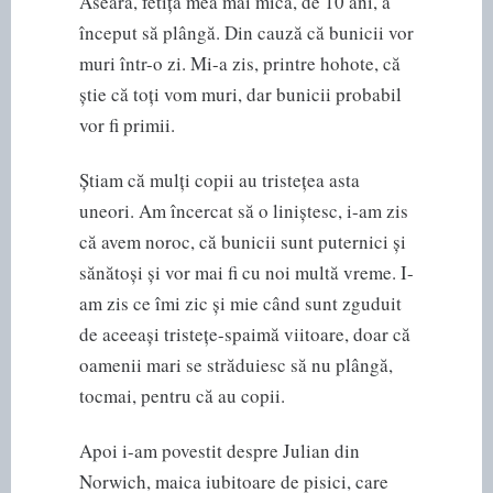
Aseară, fetița mea mai mică, de 10 ani, a
început să plângă. Din cauză că bunicii vor
muri într-o zi. Mi-a zis, printre hohote, că
știe că toți vom muri, dar bunicii probabil
vor fi primii.
Știam că mulți copii au tristețea asta
uneori. Am încercat să o liniștesc, i-am zis
că avem noroc, că bunicii sunt puternici și
sănătoși și vor mai fi cu noi multă vreme. I-
am zis ce îmi zic și mie când sunt zguduit
de aceeași tristețe-spaimă viitoare, doar că
oamenii mari se străduiesc să nu plângă,
tocmai, pentru că au copii.
Apoi i-am povestit despre Julian din
Norwich, maica iubitoare de pisici, care