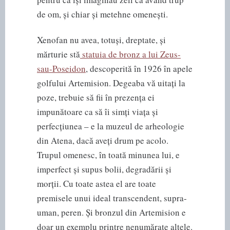
de om, și chiar și metehne omenești.
Xenofan nu avea, totuși, dreptate, și
mărturie stă
statuia de bronz a lui Zeus-
sau-Poseidon
, descoperită în 1926 în apele
golfului Artemision. Degeaba vă uitați la
poze, trebuie să fii în prezența ei
impunătoare ca să îi simți viața și
perfecțiunea – e la muzeul de arheologie
din Atena, dacă aveți drum pe acolo.
Trupul omenesc, în toată minunea lui, e
imperfect și supus bolii, degradării și
morții. Cu toate astea el are toate
premisele unui ideal transcendent, supra-
uman, peren. Și bronzul din Artemision e
doar un exemplu printre nenumărate altele.