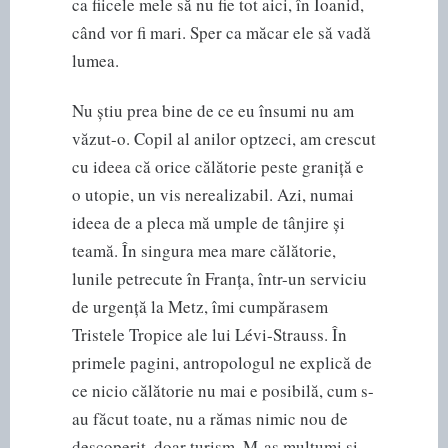
ca fiicele mele să nu fie tot aici, în Ioanid,
când vor fi mari. Sper ca măcar ele să vadă
lumea.
Nu știu prea bine de ce eu însumi nu am
văzut-o. Copil al anilor optzeci, am crescut
cu ideea că orice călătorie peste graniță e
o utopie, un vis nerealizabil. Azi, numai
ideea de a pleca mă umple de tânjire și
teamă. În singura mea mare călătorie,
lunile petrecute în Franța, într-un serviciu
de urgență la Metz, îmi cumpărasem
Tristele Tropice ale lui Lévi-Strauss. În
primele pagini, antropologul ne explică de
ce nicio călătorie nu mai e posibilă, cum s-
au făcut toate, nu a rămas nimic nou de
descoperit, doar turism. M-aș mulțumi și