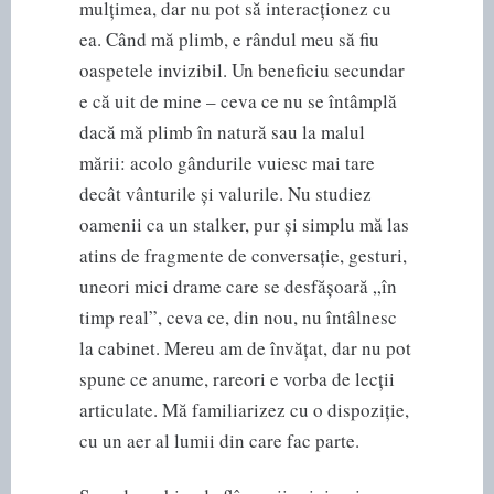
mulțimea, dar nu pot să interacționez cu
ea. Când mă plimb, e rândul meu să fiu
oaspetele invizibil. Un beneficiu secundar
e că uit de mine – ceva ce nu se întâmplă
dacă mă plimb în natură sau la malul
mării: acolo gândurile vuiesc mai tare
decât vânturile și valurile. Nu studiez
oamenii ca un stalker, pur și simplu mă las
atins de fragmente de conversație, gesturi,
uneori mici drame care se desfășoară „în
timp real”, ceva ce, din nou, nu întâlnesc
la cabinet. Mereu am de învățat, dar nu pot
spune ce anume, rareori e vorba de lecții
articulate. Mă familiarizez cu o dispoziție,
cu un aer al lumii din care fac parte.