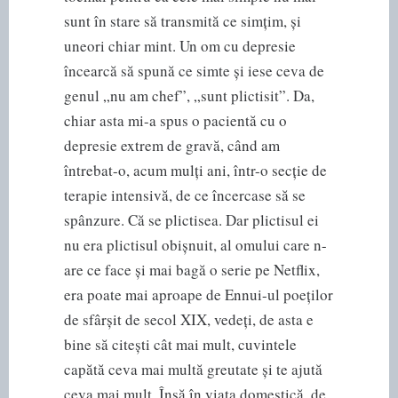
sunt în stare să transmită ce simțim, și
uneori chiar mint. Un om cu depresie
încearcă să spună ce simte și iese ceva de
genul „nu am chef”, „sunt plictisit”. Da,
chiar asta mi-a spus o pacientă cu o
depresie extrem de gravă, când am
întrebat-o, acum mulți ani, într-o secție de
terapie intensivă, de ce încercase să se
spânzure. Că se plictisea. Dar plictisul ei
nu era plictisul obișnuit, al omului care n-
are ce face și mai bagă o serie pe Netflix,
era poate mai aproape de Ennui-ul poeților
de sfârșit de secol XIX, vedeți, de asta e
bine să citești cât mai mult, cuvintele
capătă ceva mai multă greutate și te ajută
ceva mai mult. Însă în viața domestică, de