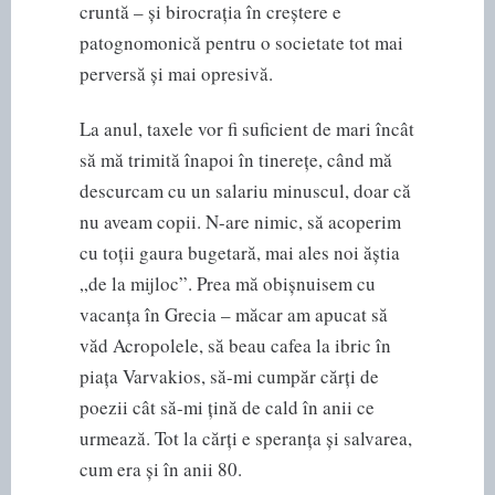
cruntă – și birocrația în creștere e
patognomonică pentru o societate tot mai
perversă și mai opresivă.
La anul, taxele vor fi suficient de mari încât
să mă trimită înapoi în tinerețe, când mă
descurcam cu un salariu minuscul, doar că
nu aveam copii. N-are nimic, să acoperim
cu toții gaura bugetară, mai ales noi ăștia
„de la mijloc”. Prea mă obișnuisem cu
vacanța în Grecia – măcar am apucat să
văd Acropolele, să beau cafea la ibric în
piața Varvakios, să-mi cumpăr cărți de
poezii cât să-mi țină de cald în anii ce
urmează. Tot la cărți e speranța și salvarea,
cum era și în anii 80.