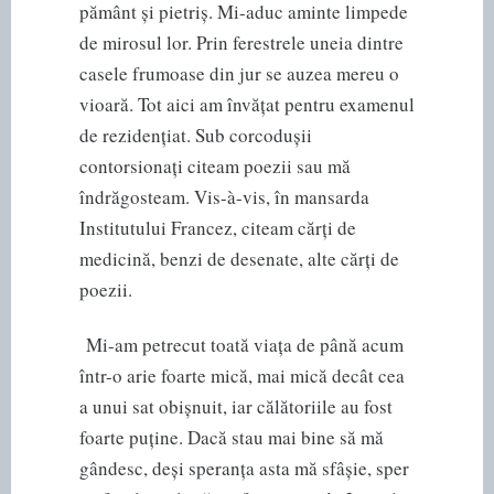
pământ și pietriș. Mi-aduc aminte limpede
de mirosul lor. Prin ferestrele uneia dintre
casele frumoase din jur se auzea mereu o
vioară. Tot aici am învățat pentru examenul
de rezidențiat. Sub corcodușii
contorsionați citeam poezii sau mă
îndrăgosteam. Vis-à-vis, în mansarda
Institutului Francez, citeam cărți de
medicină, benzi de desenate, alte cărți de
poezii.
Mi-am petrecut toată viața de până acum
într-o arie foarte mică, mai mică decât cea
a unui sat obișnuit, iar călătoriile au fost
foarte puține. Dacă stau mai bine să mă
gândesc, deși speranța asta mă sfâșie, sper