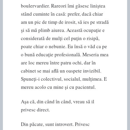
boulervardier. Rareori îmi găsesc liniștea
stând cuminte în casă: prefer, dacă chiar
am un pic de timp de irosit, să ies pe stradă
și să mă plimb aiurea. Această ocupație e
considerată de mulți cel puțin o risipă,
poate chiar o nebunie. Eu însă o văd ca pe
o bună educație profesională. Meseria mea
are loc mereu între patru ochi, dar în
cabinet se mai află un oaspete invizibil.
Spuneți-i colectivul, socialul, mulțimea. E
mereu acolo cu mine și cu pacientul.
Așa că, din când în când, vreau să il
privesc direct.
Din păcate, sunt introvert. Privesc