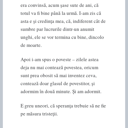
era convinsă, acum șase sute de ani, că
totul va fi bine până la urmă. I-am zis că
asta e și credința mea, că, indiferent cât de
sumbre par lucrurile dintr-un anumit
unghi, ele se vor termina cu bine, dincolo
de moarte.
Apoi i-am spus o poveste – zilele astea
deja nu mai contează povestea, oricum
sunt prea obosit să mai inventez ceva,
contează doar glasul de povestitor, și
adormim în două minute. Și am adormit.
E greu uneori, că speranța trebuie să ne fie
pe măsura tristeții.