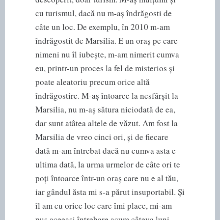
cu turismul, dacă nu m-aș îndrăgosti de
câte un loc. De exemplu, în 2010 m-am
îndrăgostit de Marsilia. E un oraș pe care
nimeni nu îl iubește, m-am nimerit cumva
eu, printr-un proces la fel de misterios și
poate aleatoriu precum orice altă
îndrăgostire. M-aș întoarce la nesfârșit la
Marsilia, nu m-aș sătura niciodată de ea,
dar sunt atâtea altele de văzut. Am fost la
Marsilia de vreo cinci ori, și de fiecare
dată m-am întrebat dacă nu cumva asta e
ultima dată, la urma urmelor de câte ori te
poți întoarce într-un oraș care nu e al tău,
iar gândul ăsta mi s-a părut insuportabil. Și
îl am cu orice loc care îmi place, mi-am
pus aceeași întrebare acum câteva luni,