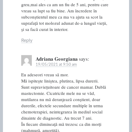
greu,mai ales ca am un fiu de 5 ani, pentru care
vreau sa lupt sa fiu bine. Am încredere în
subconștientul meu ca ma va ajuta sa scot la
suprafață tot molozul adunat de-a lungul vieții,
și sa facă curat în interior.
Reply
Adriana Georgiana
says:
19/05/2021 at 9:50 am
Eu adeseori vreau să mor.
Mă ispiteşte liniştea, plutirea, lipsa durerii.
Sunt supraviețuitoare de cancer mamar. Dublă
mastectomie. Cicatricile mele nu se văd,
mutilarea nu mă deranjează conştient, doar
durerile, efectele secundare multiple în urma
chemoterapiei, neintegrarea în mediul social
dinainte de diagnostic. Au trecut 7 ani.
În fiecare dimineață mă trezesc ca din morți
(mahmură, amorțită).