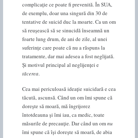
complicație ce poate fi prevenită. În SUA,
de exemplu, doar una singură din 30 de
tentative de suicid duc la moarte. Ca un om
să reușească să se sinucidă înseamnă un
foarte lung drum, de ani de zile, al unei
suferințe care poate că nu a răspuns la
tratamente, dar mai adesea a fost neglijată.
Și motivul principal al neglijenței e
tăcerea
.
Cea mai periculoasă ideație suicidară e cea
tăcută, ascunsă. Când un om îmi spune că
dorește să moară, mă îngrijorez
întotdeauna și îmi iau, ca medic, toate
măsurile de precauție. Dar când un om
nu
îmi spune că își dorește să moară, de abia