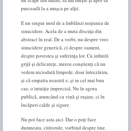
mi scape din mâini, să mă muște și apoi să
purceadă la a mușca pe alții.
E un singur mod de a îmblânzi noțiunea de
sinucidere. Acela de a muta discuța din
abstract în real. De a vorbi, nu despre vreo
sinucidere generică, ci despre oameni,
despre povestea și suferința lor. Cu infinită
grijă și delicatețe, mereu conștienți că nu
vedem niciodată limpede, doar întrezărim,
și că empatia noastră e, și in cel mai bun
caz, o intuiție imprecisă. Nu în agora
publică, aruncând cu vină și rușine, ci în
încăperi calde și sigure.
Nu pot face asta aici. Dar o poți face
dumneata, cititorule, vorbind despre tine.