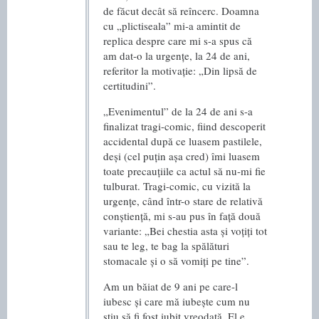
de făcut decât să reîncerc. Doamna
cu „plictiseala” mi-a amintit de
replica despre care mi s-a spus că
am dat-o la urgențe, la 24 de ani,
referitor la motivație: „Din lipsă de
certitudini”.
„Evenimentul” de la 24 de ani s-a
finalizat tragi-comic, fiind descoperit
accidental după ce luasem pastilele,
deși (cel puțin așa cred) îmi luasem
toate precauțiile ca actul să nu-mi fie
tulburat. Tragi-comic, cu vizită la
urgențe, când într-o stare de relativă
conștiență, mi s-au pus în față două
variante: „Bei chestia asta și voțiți tot
sau te leg, te bag la spălături
stomacale și o să vomiți pe tine”.
Am un băiat de 9 ani pe care-l
iubesc și care mă iubește cum nu
știu să fi fost iubit vreodată. El e