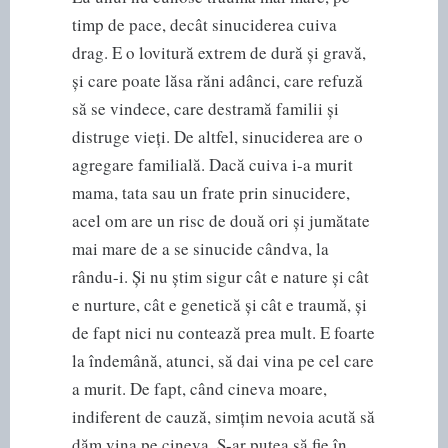
timp de pace, decât sinuciderea cuiva
drag. E o lovitură extrem de dură și gravă,
și care poate lăsa răni adânci, care refuză
să se vindece, care destramă familii și
distruge vieți. De altfel, sinuciderea are o
agregare familială. Dacă cuiva i-a murit
mama, tata sau un frate prin sinucidere,
acel om are un risc de două ori și jumătate
mai mare de a se sinucide cândva, la
rându-i. Și nu știm sigur cât e nature și cât
e nurture, cât e genetică și cât e traumă, și
de fapt nici nu contează prea mult. E foarte
la îndemână, atunci, să dai vina pe cel care
a murit. De fapt, când cineva moare,
indiferent de cauză, simțim nevoia acută să
dăm vina pe cineva. S-ar putea să fie în