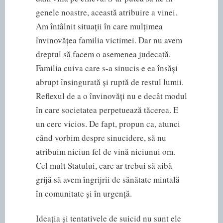
genele noastre, această atribuire a vinei.
Am întâlnit situații în care mulțimea
învinovățea familia victimei. Dar nu avem
dreptul să facem o asemenea judecată.
Familia cuiva care s-a sinucis e ea însăși
abrupt însingurată și ruptă de restul lumii.
Reflexul de a o învinovăți nu e decât modul
în care societatea perpetuează tăcerea. E
un cerc vicios. De fapt, propun ca, atunci
când vorbim despre sinucidere, să nu
atribuim niciun fel de vină niciunui om.
Cel mult Statului, care ar trebui să aibă
grijă să avem îngrijrii de sănătate mintală
în comunitate și în urgență.
Ideația și tentativele de suicid nu sunt ele