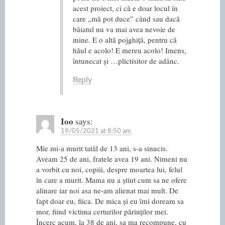
acest proiect, ci că e doar locul în
care „mă pot duce” când sau dacă
băiatul nu va mai avea nevoie de
mine. E o altă pojghiță, pentru că
hăul e acolo! E mereu acolo! Imens,
întunecat și …plictisitor de adânc.
Reply
Ioo
says:
19/05/2021 at 8:50 am
Mie mi-a murit tatăl de 13 ani, s-a sinucis.
Aveam 25 de ani, fratele avea 19 ani. Nimeni nu
a vorbit cu noi, copiii, despre moartea lui, felul
în care a murit. Mama nu a știut cum sa ne ofere
alinare iar noi asa ne-am alienat mai mult. De
fapt doar eu, fiica. De mica și eu îmi doream sa
mor, fiind victima certurilor părinților mei.
Încerc acum, la 38 de ani, sa ma recompune, cu