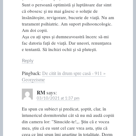
Sunt o persoană optimistă şi luptătoare dar simt
că obosesc şi nu mai găsesc o soluție de
însănătoşire, revigorare, bucurie de viață. Nu am
trarament psihiatric. Am suport psihooncologic.
Am doi copii.
Aşa cu ați spus şi dumneavoastră încerc să-mi
fac datoria față de viață. Dar uneori, renunțarea
e tentantă. Să închizi ochii şi să pluteşti.
Reply
Pingback:
De citit în drum spre casă - 911 »
Georgeisme
RM
says:
03/10/2021 at 1:37 pm
Eu spun cu subiect și predicat, șoptit, clar, în
întunericul dormitorului cât să nu mă audă copiii
din camera lor: ”Sinucide-te!„. Știu că e vocea
mea, știu că eu sunt cel care vrea asta, știu că
ceea ce îmi spun îmi aparține în totalitate. Dorm