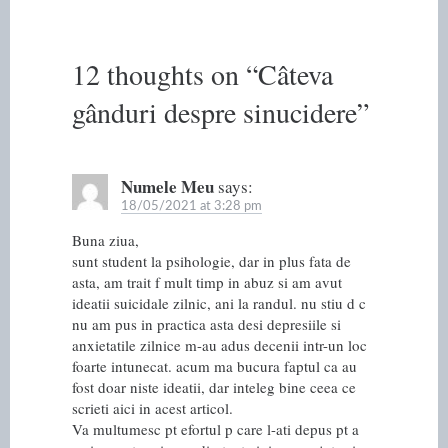
12 thoughts on “
Câteva
gânduri despre sinucidere
”
Numele Meu
says:
18/05/2021 at 3:28 pm
Buna ziua,
sunt student la psihologie, dar in plus fata de
asta, am trait f mult timp in abuz si am avut
ideatii suicidale zilnic, ani la randul. nu stiu d c
nu am pus in practica asta desi depresiile si
anxietatile zilnice m-au adus decenii intr-un loc
foarte intunecat. acum ma bucura faptul ca au
fost doar niste ideatii, dar inteleg bine ceea ce
scrieti aici in acest articol.
Va multumesc pt efortul p care l-ati depus pt a