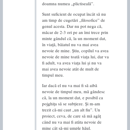
doamna numea „plictiseală”.
Sunt suficient de ocupat încât să nu
am timp de cugetări „filosofice” de
genul acesta. Dar nu pot nega că,
măcar de 2-3 ori pe an îmi trece prin
minte gândul că, la un moment dat,
în viață, băiatul nu va mai avea
nevoie de mine. Știu, copilul va avea
nevoie de mine toată viața lui, dar va
fi adult, va avea viața lui și nu va
mai avea nevoie atât de mult de
timpul meu.
Iar dacă el nu va mai fi să aibă
nevoie de timpul meu, mă gândesc
că, la un moment dat, e posibil ca
pojghița să se subțieze. Și m-am
trezit că-mi caut „un alt fiu”. Un
proiect, ceva, de care să mă agăț
când nu va mai fi atâta nevoie de
mine cât să-mi umple hăul.