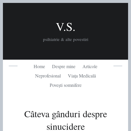
Skip
to
content
V.S.
psihiatrie & alte povestiri
Home
Despre mine
Articole
Neprofesional
Viața Medicală
Povești somnifere
Câteva gânduri despre
sinucidere