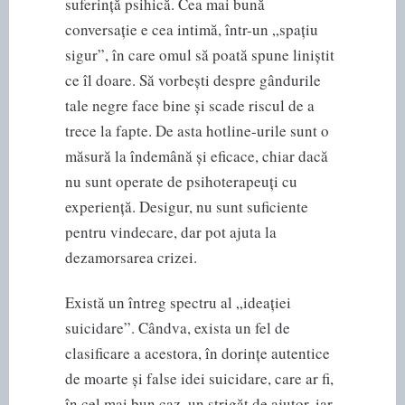
suferință psihică. Cea mai bună
conversație e cea intimă, într-un „spațiu
sigur”, în care omul să poată spune liniștit
ce îl doare. Să vorbești despre gândurile
tale negre face bine și scade riscul de a
trece la fapte. De asta hotline-urile sunt o
măsură la îndemână și eficace, chiar dacă
nu sunt operate de psihoterapeuți cu
experiență. Desigur, nu sunt suficiente
pentru vindecare, dar pot ajuta la
dezamorsarea crizei.
Există un întreg spectru al „ideației
suicidare”. Cândva, exista un fel de
clasificare a acestora, în dorințe autentice
de moarte și false idei suicidare, care ar fi,
în cel mai bun caz, un strigăt de ajutor, iar