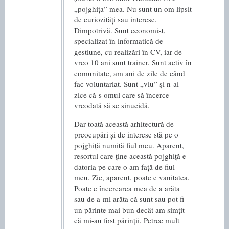
„pojghița” mea. Nu sunt un om lipsit
de curiozități sau interese.
Dimpotrivă. Sunt economist,
specializat în informatică de
gestiune, cu realizări în CV, iar de
vreo 10 ani sunt trainer. Sunt activ în
comunitate, am ani de zile de când
fac voluntariat. Sunt „viu” și n-ai
zice că-s omul care să încerce
vreodată să se sinucidă.
Dar toată această arhitectură de
preocupări și de interese stă pe o
pojghiță numită fiul meu. Aparent,
resortul care ține această pojghiță e
datoria pe care o am față de fiul
meu. Zic, aparent, poate e vanitatea.
Poate e încercarea mea de a arăta
sau de a-mi arăta că sunt sau pot fi
un părinte mai bun decât am simțit
că mi-au fost părinții. Petrec mult