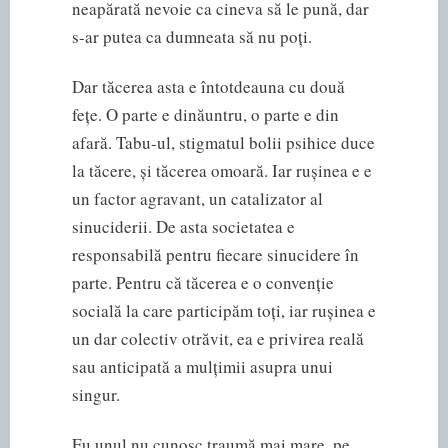
neapărată nevoie ca cineva să le pună, dar
s-ar putea ca dumneata să nu poți.
Dar tăcerea asta e întotdeauna cu două
fețe. O parte e dinăuntru, o parte e din
afară. Tabu-ul, stigmatul bolii psihice duce
la tăcere, și tăcerea omoară. Iar rușinea e e
un factor agravant, un catalizator al
sinuciderii. De asta societatea e
responsabilă pentru fiecare sinucidere în
parte. Pentru că tăcerea e o convenție
socială la care participăm toți, iar rușinea e
un dar colectiv otrăvit, ea e privirea reală
sau anticipată a mulțimii asupra unui
singur.
Eu unul nu cunosc traumă mai mare, pe