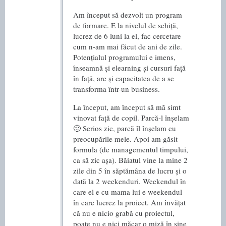
Am început să dezvolt un program
de formare. E la nivelul de schiță,
lucrez de 6 luni la el, fac cercetare
cum n-am mai făcut de ani de zile.
Potențialul programului e imens,
înseamnă și elearning și cursuri față
în față, are și capacitatea de a se
transforma într-un business.
La început, am început să mă simt
vinovat față de copil. Parcă-l înșelam
🙂 Serios zic, parcă îl înșelam cu
preocupările mele. Apoi am găsit
formula (de managementul timpului,
ca să zic așa). Băiatul vine la mine 2
zile din 5 în săptămâna de lucru și o
dată la 2 weekenduri. Weekendul în
care el e cu mama lui e weekendul
în care lucrez la proiect. Am învățat
că nu e nicio grabă cu proiectul,
poate nu e nici măcar o miză în sine