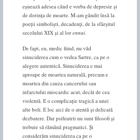
eșuează adesea când e vorba de depresie și
de dorința de moarte. M-am gândit însă la
poeții simboliști, decadenți, de la sfârșitul
secolului XIX și al lor
ennui
.
De fapt, eu, medic fiind, nu văd
sinuciderea cum o vedea Sartre, ca pe o
alegere autentică. Sinuciderea e mai
aproape de moartea naturală, precum e
moartea din cauza cancerului sau
infarctului miocardic acut, decât de cea
violentă. E o complicație tragică a unei
alte boli. E loc aici de o atentă și delicată
dezbatere. Dar psihiatrii nu sunt filosofi și
trebuie să rămână pragmatici. Și
considerăm sinuciderea ca pe o