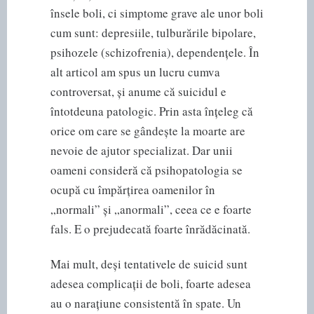
însele boli, ci simptome grave ale unor boli
cum sunt: depresiile, tulburările bipolare,
psihozele (schizofrenia), dependențele. În
alt articol am spus un lucru cumva
controversat, și anume că suicidul e
întotdeuna patologic. Prin asta înțeleg că
orice om care se gândește la moarte are
nevoie de ajutor specializat. Dar unii
oameni consideră că psihopatologia se
ocupă cu împărțirea oamenilor în
„normali” și „anormali”, ceea ce e foarte
fals. E o prejudecată foarte înrădăcinată.
Mai mult, deși tentativele de suicid sunt
adesea complicații de boli, foarte adesea
au o narațiune consistentă în spate. Un