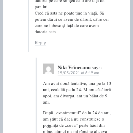
datoria pe care simțea că o are față de
țara lui.
Cred că asta ne poate ține în viață. Să
putem dărui ce avem de dăruit, către cei
care ne iubesc și față de care avem
datoria asta.
Reply
Niki Vrînceanu
says:
19/05/2021 at 6:49 am
Am avut două tentative, una pe la 13
ani, cealaltă pe la 24. M-am căsătorit
apoi, am divorțat, am un băiat de 9
ani.
După „evenimentul” de la 24 de ani,
am știut că dacă nu construiesc o
pojghiță de „ceva” peste hăul din
mine, atunci nu-mi rămâne altceva