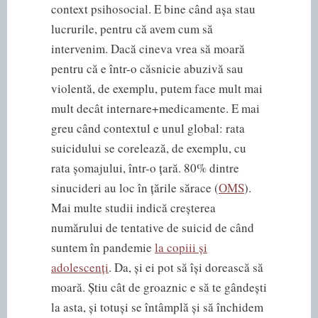
context psihosocial. E bine când așa stau
lucrurile, pentru că avem cum să
intervenim. Dacă cineva vrea să moară
pentru că e într-o căsnicie abuzivă sau
violentă, de exemplu, putem face mult mai
mult decât internare+medicamente. E mai
greu când contextul e unul global: rata
suicidului se corelează, de exemplu, cu
rata șomajului, într-o țară. 80% dintre
sinucideri au loc în țările sărace (
OMS
).
Mai multe studii indică creșterea
numărului de tentative de suicid de când
suntem în pandemie
la copiii și
adolescenți
. Da, și ei pot să își dorească să
moară. Știu cât de groaznic e să te gândești
la asta, și totuși se întâmplă și să închidem