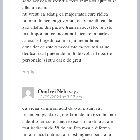
scrie acestea si sper din toata inima sa ajute si sa
aibe un ecou.
nu vreau sa adaug ca majoritatea care ridica
pumnul in aer, ca guvernul, ca oamenii, ca aia
sau ailaltii. din pacate traim in acest loc si este
mai important ce facem noi, fiecare in parte ca
sa existe tragedii cat mai putine in lume.
consider ca este o necesitate ca noi toti sa ne
dedicam cat putem de mult dezvoltarii noastre
personale. si stiu cat e de greu.
Reply
Onofrei Nelu
says:
18/05/2021 at 3:57 pm
eu vreau sa ma sinucid de 6 ani. sunt sub
tratament psihiatric, dar fara nici un rezultat. am
suferit o tumoare canceroasa la mandibula. am
fost iradiat si de 58 de ani fata mea e diforma.
mi-am facut datoria, am fost inginer pana anul