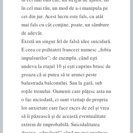
în cel mai rău, un mod de a-i manipula pe
cei din jur. Acest lucru este fals, cu atât
mai fals cu cât conține, poate, un sâmbure
de adevăr.
Există un singur fel de falsă idee suicidară.
E ceea ce psihiatrii francezi numesc „fobia
impulsurilor”: de exemplu, când ești
undeva la etajul 10 și ești cuprins brusc de
groaza că ai putea să te arunci peste
balustrada balconului. Sau la gară, sub
roțile trenului. Oamenii care pățesc asta nu
o fac niciodată, ci sunt vizitați de propria
lor anxietate care face exces de zel și vrea
să îi păzească și de această eventualitate
extrem de improbabilă. Suicidalitatea
devine „adevărată” când nu mai produce