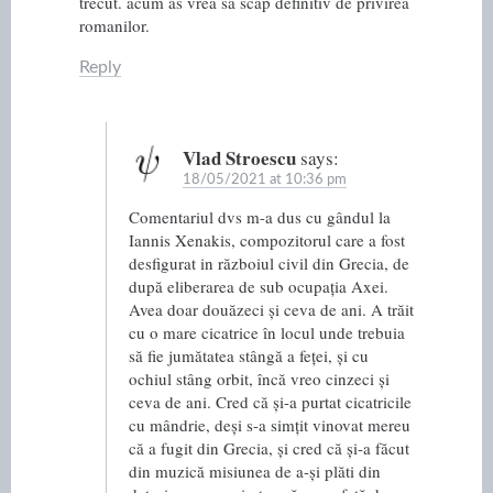
trecut. acum as vrea sa scap definitiv de privirea
romanilor.
Reply
Vlad Stroescu
says:
18/05/2021 at 10:36 pm
Comentariul dvs m-a dus cu gândul la
Iannis Xenakis, compozitorul care a fost
desfigurat in războiul civil din Grecia, de
după eliberarea de sub ocupația Axei.
Avea doar douăzeci și ceva de ani. A trăit
cu o mare cicatrice în locul unde trebuia
să fie jumătatea stângă a feței, și cu
ochiul stâng orbit, încă vreo cinzeci și
ceva de ani. Cred că și-a purtat cicatricile
cu mândrie, deși s-a simțit vinovat mereu
că a fugit din Grecia, și cred că și-a făcut
din muzică misiunea de a-și plăti din