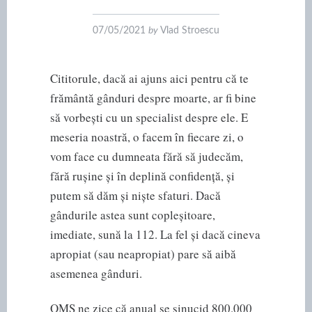
07/05/2021
by
Vlad Stroescu
Cititorule, dacă ai ajuns aici pentru că te
frământă gânduri despre moarte, ar fi bine
să vorbești cu un specialist despre ele. E
meseria noastră, o facem în fiecare zi, o
vom face cu dumneata fără să judecăm,
fără rușine și în deplină confidență, și
putem să dăm și niște sfaturi. Dacă
gândurile astea sunt copleșitoare,
imediate, sună la 112. La fel și dacă cineva
apropiat (sau neapropiat) pare să aibă
asemenea gânduri.
OMS ne zice că anual se sinucid 800.000