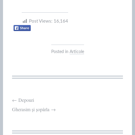
Post Views:
16,164
Posted in
Articole
Post
←
Depouri
Gherasim și șopârla
→
navigation