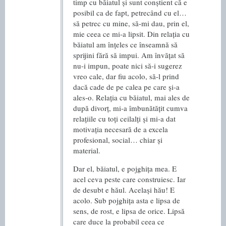
timp cu băiatul și sunt conștient că e
posibil ca de fapt, petrecând cu el…
să petrec cu mine, să-mi dau, prin el,
mie ceea ce mi-a lipsit. Din relația cu
băiatul am înțeles ce înseamnă să
sprijini fără să impui. Am învățat să
nu-i impun, poate nici să-i sugerez
vreo cale, dar fiu acolo, să-l prind
dacă cade de pe calea pe care și-a
ales-o. Relația cu băiatul, mai ales de
după divorț, mi-a îmbunătățit cumva
relațiile cu toți ceilalți și mi-a dat
motivația necesară de a excela
profesional, social… chiar și
material.
Dar el, băiatul, e pojghița mea. E
acel ceva peste care construiesc. Iar
de desubt e hăul. Același hău! E
acolo. Sub pojghița asta e lipsa de
sens, de rost, e lipsa de orice. Lipsă
care duce la probabil ceea ce