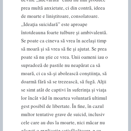
prea multă anxietate, ci din contră, ideea
de moarte e liniștitoare, consolatoare.
„Ideația suicidară” este aproape
întotdeauna foarte tulbure și ambivalentă.
Se poate ca cineva să vrea în același timp
să moară și să vrea să fie și ajutat. Se prea
poate să nu știe ce vrea. Unii oameni iau o
supradoză de pastile nu neapărat ca să
moară, ci ca să-și abolească conștiința, să
doarmă fără să se trezească, să fugă. Alții
se simt atât de captivi în suferința și viața
lor încât văd în moartea voluntară ultimul
gest posibil de libertate. În fine, în cazul
multor tentative grave de suicid, inclusiv
cele care au dus la moarte, nici măcar nu
găsești o explicație satisfăcătoare, e cu