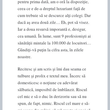
pentru prima dată, am o oră la dispoziție,
ceea ce e de-a dreptul luxuriant față de
cum trebuie să se descurce alți colegi. Dar
dacă aș avea două zile… Eh, pot să visez.
Iar a doua resursă imporantă e, desigur,
cea umană. În lume, sunt 9 profesioniști ai
sănătății mintale la 100.000 de locuitori…
Gândiți-vă puțin la cifra asta, în zilele
noastre.
Recitesc și am scris și îmi dau seama ce
tulbure și prolix e textul meu. Încerc să
domesticesc o noțiune cu adevărat
sălbatică, imposibil de îmblânzit. Riscul
cel mic e să o duc în derizoriu sau să nu
spun, de fapt, nimic. Riscul cel mare e să-